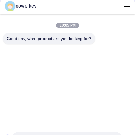
powerkey
Fabrik-Direktverkaufspreis für ätherisches Öl mit Minidiffusor
60 ml Aluminium
10:05 PM
100 ml Premium-Etheröl-Diffusor-Maschine Aromatherapie-
Luftdiffusor 1,57W
Good day, what product are you looking for?
Beliebte Kategorien
Alle
Aroma-Diffusor-
Duftzerstäuber 
Maschine
Maschine
Diffusormaschine 
Automatischer 
Für Ätherische Öle
Duftzerstäuber
Duftliefersystem
HVAC-Duftdiffusor
Batterie-Aroma-
Großflächiger 
Diffusor
Duftdiffusor