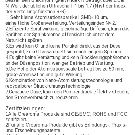
besser, sein Gleichförmigkeitsindex N beträgt über 2.Der
N-Wert der üblichen Ultraschall-.1 bis 1.7 (N ist der Index
der Verteilungsfunktion R-R).
1. Sehr kleine Atomisationspartikel, SMD≤10 μm,
einheitliche Größenverteilung, Verteilungsindex N> 2;
2.Effiziente Sprühwirkung, gleichmäßige Diffusion, kann das
Sprühen der Sprühkolonne offensichtlich unter dem
Naturlicht spüren.
3.Es wird kein Öl und keine Partikel direkt aus der Düse
gesprüht, kein Öl ansammelt sich nach langem Sprühen.
4.Es gibt keine Verhärtung und kein Blockierungsphänomen
an der Düsenposition, weniger Betrieb und Wartung.
5.Die Höhe der Atomisationssäule beträgt bis zu 50 mm,
große Atomisation und gute Wirkung.
6.Kombination von Nano-Atomisierungstechnologie und
recycelbarer Ölrückführungstechnologie.
7.Genauere Düse, kann den Pumpendruck effektiv steuern,
den Stromverbrauch zu reduzieren.
Zertifizierungen:
1Alle Crearoma Produkte sind CE/EMC, ROHS und FCC
zertifiziert.
2Für alle Crearoma-Produkte gibt es Erfindungs-, Praxis-
und Erscheinungspatente.