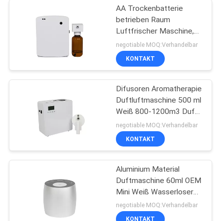
AA Trockenbatterie
betrieben Raum
Luftfrischer Maschine,
Duft Diffuser Maschine
negotiable MOQ:Verhandelbar
für Toilette
KONTAKT
Difusoren Aromatherapie
Duftluftmaschine 500 ml
Weiß 800-1200m3 Duft
Abdeckung
negotiable MOQ:Verhandelbar
KONTAKT
Aluminium Material
Duftmaschine 60ml OEM
Mini Weiß Wasserloser
Diffusor
negotiable MOQ:Verhandelbar
KONTAKT