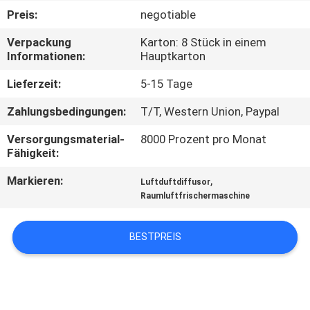
Preis:
negotiable
FABRIK-
Verpackung
Karton: 8 Stück in einem
AUSFLUG
Informationen:
Hauptkarton
Lieferzeit:
5-15 Tage
QUALITÄTSKONTROLLE
Zahlungsbedingungen:
T/T, Western Union, Paypal
TRETEN
Versorgungsmaterial-
8000 Prozent pro Monat
Fähigkeit:
SIE
Markieren:
,
Luftduftdiffusor
MIT
Raumluftfrischermaschine
UNS
IN
BESTPREIS
VERBINDUNG
NACHRICHTEN