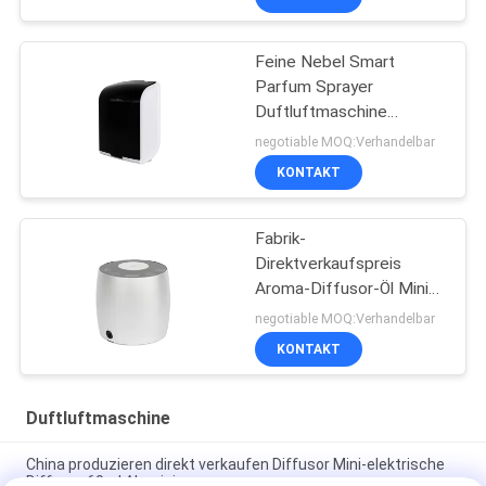
Feine Nebel Smart
Parfum Sprayer
Duftluftmaschine
Kunststoff Rohs Fcc
negotiable MOQ:Verhandelbar
Genehmigung Aroma
KONTAKT
Fabrik-
Direktverkaufspreis
Aroma-Diffusor-Öl Mini-
Diffusor 60ml Aluminium
negotiable MOQ:Verhandelbar
KONTAKT
Duftluftmaschine
China produzieren direkt verkaufen Diffusor Mini-elektrische
Diffusor 60ml Aluminium