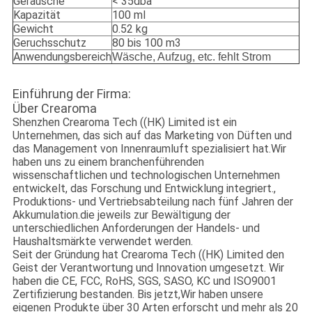
Geräusche
< 35dba
Kapazität
100 ml
Gewicht
0.52 kg
Geruchsschutz
80 bis 100 m3
Anwendungsbereich
Wäsche, Aufzug, etc. fehlt Strom
Einführung der Firma:
Über Crearoma
Shenzhen Crearoma Tech ((HK) Limited ist ein
Unternehmen, das sich auf das Marketing von Düften und
das Management von Innenraumluft spezialisiert hat.Wir
haben uns zu einem branchenführenden
wissenschaftlichen und technologischen Unternehmen
entwickelt, das Forschung und Entwicklung integriert.,
Produktions- und Vertriebsabteilung nach fünf Jahren der
Akkumulation.die jeweils zur Bewältigung der
unterschiedlichen Anforderungen der Handels- und
Haushaltsmärkte verwendet werden.
Seit der Gründung hat Crearoma Tech ((HK) Limited den
Geist der Verantwortung und Innovation umgesetzt. Wir
haben die CE, FCC, RoHS, SGS, SASO, KC und ISO9001
Zertifizierung bestanden. Bis jetzt,Wir haben unsere
eigenen Produkte über 30 Arten erforscht und mehr als 20