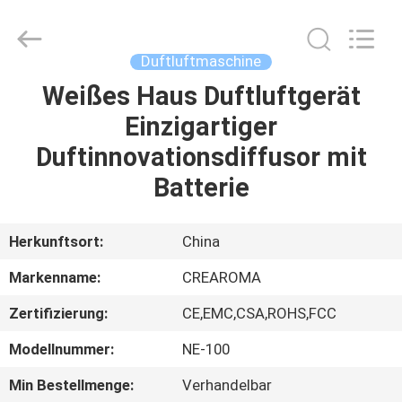
Meter
Online
Market.
All
Rights
Duftluftmaschine
Reserved.
Developed
Weißes Haus Duftluftgerät
HAUS
by
ECER
Einzigartiger
PRODUKTE
Duftinnovationsdiffusor mit
Batterie
VIDEOS
Herkunftsort:
China
VR
Markenname:
CREAROMA
SHOW
Zertifizierung:
CE,EMC,CSA,ROHS,FCC
ÜBER
Modellnummer:
NE-100
UNS
Min Bestellmenge:
Verhandelbar