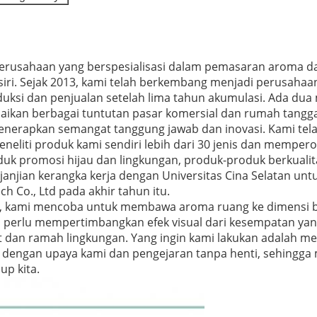
perusahaan yang berspesialisasi dalam pemasaran aroma 
iri.
Sejak 2013, kami telah berkembang menjadi perusahaan 
ksi dan penjualan setelah lima tahun akumulasi.
Ada dua 
ikan berbagai tuntutan pasar komersial dan rumah tangga
menerapkan semangat tanggung jawab dan inovasi.
Kami tela
neliti produk kami sendiri lebih dari 30 jenis dan memperol
duk promosi hijau dan lingkungan, produk-produk berkualit
njian kerangka kerja dengan Universitas Cina Selatan unt
 Co., Ltd pada akhir tahun itu.
ini, kami mencoba untuk membawa aroma ruang ke dimensi b
perlu mempertimbangkan efek visual dari kesempatan yang
t dan ramah lingkungan.
Yang ingin kami lakukan adalah 
 dengan upaya kami dan pengejaran tanpa henti, sehingg
p kita.