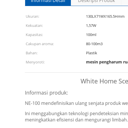
Informasi Detail
Deskripsi Produk
Ukuran:
130LX71WX165.5Hmm
Kekuatan:
1,57W
Kapasitas:
100ml
Cakupan aroma:
80-100m3
Bahan:
Plastik
mesin pengharum ru
Menyoroti:
White Home Scen
Informasi produk:
NE-100 mendefinisikan ulang senjata produk wewa
Ini menggabungkan teknologi pendeteksian min
meningkatkan efisiensi dan mengurangi limbah.