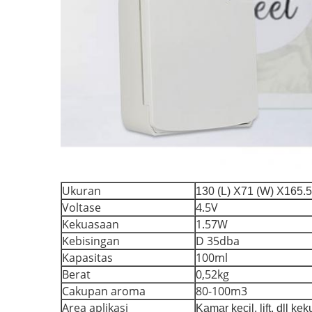
Ukuran
130 (L) X71 (W) X165.
Voltase
4.5V
Kekuasaan
1.57W
Kebisingan
D 35dba
Kapasitas
100ml
Berat
0,52kg
Cakupan aroma
80-100m3
Area aplikasi
Kamar kecil, lift, dll k