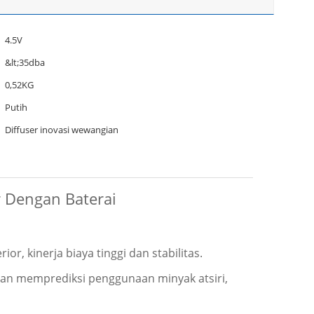
4.5V
&lt;35dba
0,52KG
Putih
Diffuser inovasi wewangian
r Dengan Baterai
r, kinerja biaya tinggi dan stabilitas.
dan memprediksi penggunaan minyak atsiri,