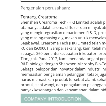
Pengenalan perusahaan:
Tentang Crearoma
Shenzhen Crearoma Tech (HK) Limited adalah 
utamanya adalah aroma diffuser dan minyak ats
yang mengintegrasikan departemen R & D, produ
yang masing-masing digunakan untuk menyelesa
Sejak awal, Crearoma Tech (HK) Limited telah 
KC dan ISO9001.
Sampai sekarang, kami telah me
sebagai: 360 penentu kecepatan inkubator, pro
Tiongkok.
Pada 2017, kami menandatangani perja
R&D biologis dengan Shenzhen Microphy Bio-Tech
Sebagai pelopor dan inovator dalam industri 
memuaskan pengalaman pelanggan, tetapi juga 
harus memastikan produk tersebut alami, seha
produk, seni wangi, dan pengalaman pelanggan
banyak kesenangan dan kenyamanan dalam hidu