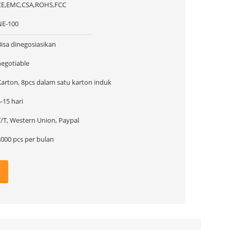
CE,EMC,CSA,ROHS,FCC
NE-100
Bisa dinegosiasikan
negotiable
Karton, 8pcs dalam satu karton induk
-15 hari
T/T, Western Union, Paypal
8000 pcs per bulan