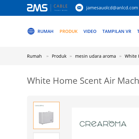
jamesauolcd@anlcd.com
RUMAH
PRODUK
VIDEO
TAMPILAN VR
Rumah
Produk
mesin udara aroma
White 
White Home Scent Air Machi