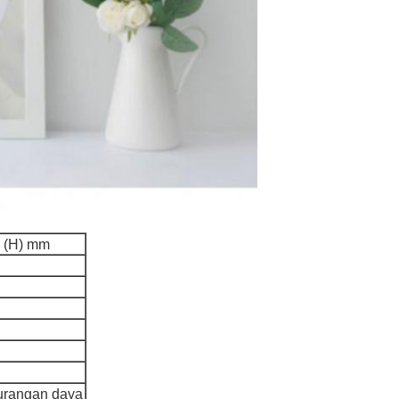
5 (H) mm
ekurangan daya