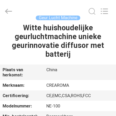
Water
Meter
Online
Market.
All
Geur Lucht Machine
Rights
Reserved.
Witte huishoudelijke
HUIS
Developed
by
ECER
geurluchtmachine unieke
PRODUCTEN
geurinnovatie diffusor met
batterij
VIDEOS
Plaats van
China
herkomst:
VR-
SHOW
Merknaam:
CREAROMA
Certificering:
CE,EMC,CSA,ROHS,FCC
ONGEVEER
Modelnummer:
NE-100
ONS