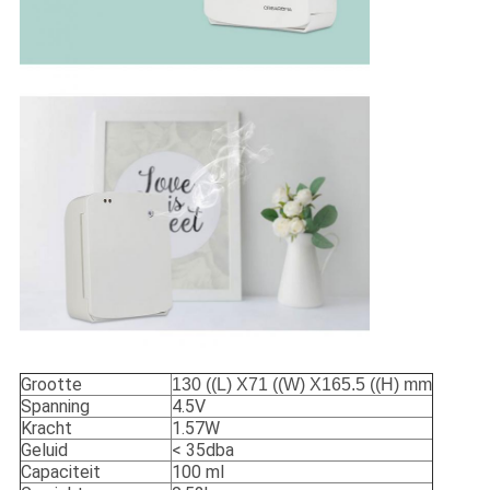
Grootte
130 ((L) X71 ((W) X165.5 ((H) mm
Spanning
4.5V
Kracht
1.57W
Geluid
< 35dba
Capaciteit
100 ml