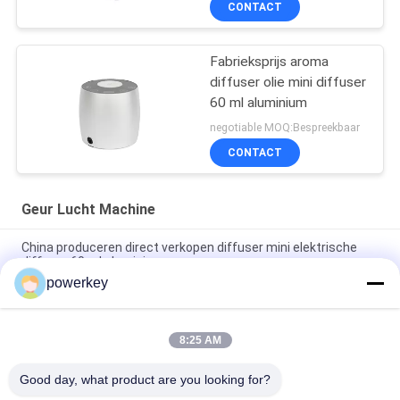
CONTACT
Fabrieksprijs aroma
diffuser olie mini diffuser
60 ml aluminium
negotiable MOQ:Bespreekbaar
CONTACT
Geur Lucht Machine
China produceren direct verkopen diffuser mini elektrische
diffuser 60 ml aluminium
powerkey
Fabriek directe verkoopprijs aroma etherische olie mini
diffuser 60ml aluminium
8:25 AM
100 ml Premium Essentiële Olie Diffuser Machine
Aromatherapie Lucht Diffuser 1.57W
Good day, what product are you looking for?