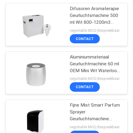
Difusoren Aromaterapie
Geurluchtsmachine 500
ml Wit 800-1200m3
Geurbedekking
negotiable MOQ:Bespreekbaar
CONTACT
Aluminiummateriaal
Geurluchtmachine 60 ml
OEM Mini Wit Waterloos
Diffuser
negotiable MOQ:Bespreekbaar
CONTACT
Fijne Mist Smart Parfum
Sprayer
Geurluchtsmachine
Plastic Rohs Fcc
negotiable MOQ:Bespreekbaar
Goedkeuring Aroma