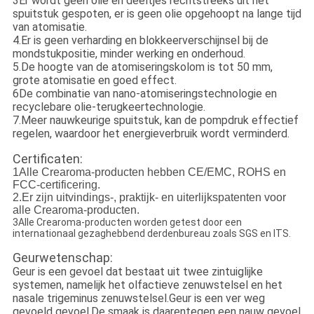
3Er wordt geen olie en deeltjes rechtstreeks uit het
spuitstuk gespoten, er is geen olie opgehoopt na lange tijd
van atomisatie.
4.Er is geen verharding en blokkeerverschijnsel bij de
mondstukpositie, minder werking en onderhoud.
5.De hoogte van de atomiseringskolom is tot 50 mm,
grote atomisatie en goed effect.
6De combinatie van nano-atomiseringstechnologie en
recyclebare olie-terugkeertechnologie.
7.Meer nauwkeurige spuitstuk, kan de pompdruk effectief
regelen, waardoor het energieverbruik wordt verminderd.
Certificaten:
1Alle Crearoma-producten hebben CE/EMC, ROHS en
FCC-certificering.
2.Er zijn uitvindings-, praktijk- en uiterlijkspatenten voor
alle Crearoma-producten.
3Alle Crearoma-producten worden getest door een
internationaal gezaghebbend derdenbureau zoals SGS en ITS.
Geurwetenschap:
Geur is een gevoel dat bestaat uit twee zintuiglijke
systemen, namelijk het olfactieve zenuwstelsel en het
nasale trigeminus zenuwstelsel.Geur is een ver weg
gevoeld gevoel.De smaak is daarentegen een nauw gevoel