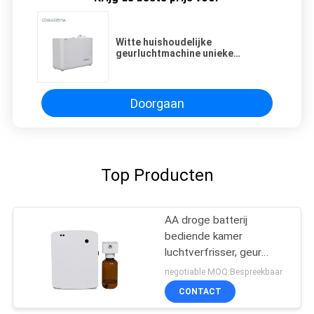
Witte huishoudelijke
geurluchtmachine unieke
geurinnovatie diffusor met
batterij
Doorgaan
Top Producten
AA droge batterij
bediende kamer
luchtverfrisser, geur
diffuser machine voor
negotiable MOQ:Bespreekbaar
toilet
CONTACT