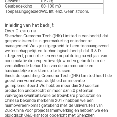
Gewicht
0.52kg
Geurbedekking
80-100 m3
Toepassingsgebied
Wc, lift, enz. Geen stroom.
Inleiding van het bedrijf:
Over Crearoma
Shenzhen Crearoma Tech ((HK) Limited is een bedrijf dat
gespecialiseerd is in geurmarketing en indoor air
management.We zijn uitgegroeid tot een toonaangevend
wetenschappelijk en technologisch bedrijf dat R & D
integreert, productie- en verkoopafdeling na vijf jaar van
accumulatie.die respectievelijk worden gebruikt om de
verschillende behoeften van de commerciële en
huishoudelijke markten op te lossen.
Sinds de oprichting, Crearoma Tech ((HK) Limited heeft de
geest van verantwoordelijkheid en innovatie
geïmplementeerd.,We hebben meer dan 30 soorten
producten onderzocht en meer dan 20 patenten
verkregen.kwaliteitsvolle betrouwbare producten en
Chinese bekende merkenIn 2017 hebben we een
raamovereenkomst getekend met de Universiteit van
Zuid-China voor projectsamenwerking en hebben we een
biologisch O&O-kantoor opgericht met Shenzhen