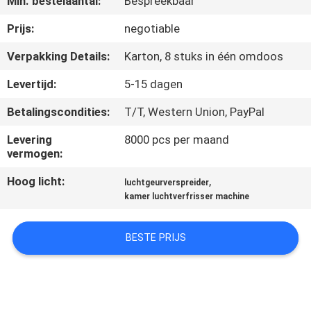
Min. bestelaantal:
Bespreekbaar
FABRIEKSREIS
Prijs:
negotiable
Verpakking Details:
Karton, 8 stuks in één omdoos
KWALITEITSCONTROLE
Levertijd:
5-15 dagen
Betalingscondities:
T/T, Western Union, PayPal
CONTACTEER
ONS
Levering
8000 pcs per maand
vermogen:
Hoog licht:
,
NIEUWS
luchtgeurverspreider
kamer luchtverfrisser machine
VERZOEK
BESTE PRIJS
OM EEN
CITAAT