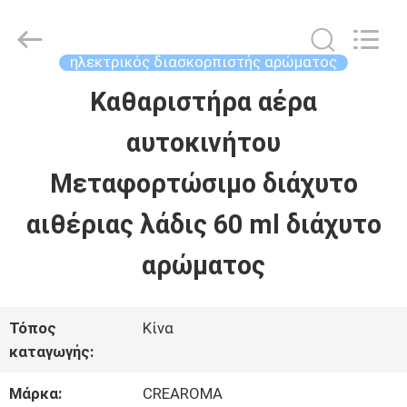
Water
Meter
Online
Market.
ηλεκτρικός διασκορπιστής αρώματος
All
Rights
Καθαριστήρα αέρα
ΣΠΊΤΙ
Reserved.
Developed
αυτοκινήτου
by
ECER
ΠΡΟΪΌΝΤΑ
Μεταφορτώσιμο διάχυτο
αιθέριας λάδις 60 ml διάχυτο
ΒΊΝΤΕΟ
αρώματος
ΕΜΦΆΝΙΣΗ
Τόπος
Κίνα
VR
καταγωγής:
Μάρκα:
CREAROMA