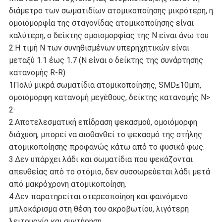
διάμετρο των σωματιδίων ατομικοποίησης μικρότερη, η
ομοιομορφία της σταγονίδας ατομικοποίησης είναι
καλύτερη, ο δείκτης ομοιομορφίας της N είναι άνω του
2.Η τιμή N των συνηθισμένων υπερηχητικών είναι
μεταξύ 1.1 έως 1.7 (N είναι ο δείκτης της συνάρτησης
κατανομής R-R).
1Πολύ μικρά σωματίδια ατομικοποίησης, SMD≤10μm,
ομοιόμορφη κατανομή μεγέθους, δείκτης κατανομής N>
2·
2.Αποτελεσματική επίδραση ψεκασμού, ομοιόμορφη
διάχυση, μπορεί να αισθανθεί το ψεκασμό της στήλης
ατομικοποίησης προφανώς κάτω από το φυσικό φως.
3.Δεν υπάρχει λάδι και σωματίδια που ψεκάζονται
απευθείας από το στόμιο, δεν συσσωρεύεται λάδι μετά
από μακρόχρονη ατομικοποίηση.
4.Δεν παρατηρείται στερεοποίηση και φαινόμενο
μπλοκάρισμα στη θέση του ακροβωτίου, λιγότερη
λειτουργία και συντήρηση.