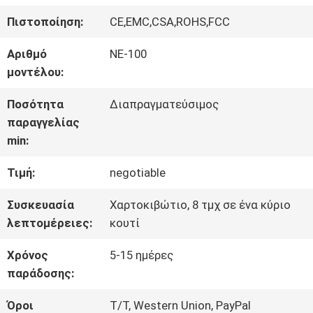
ΠΕΡΊΠΟΥ
Πιστοποίηση:
CE,EMC,CSA,ROHS,FCC
ΕΜΕΊΣ
Αριθμό
ΝΕ-100
μοντέλου:
ΓΎΡΟΣ
Ποσότητα
Διαπραγματεύσιμος
ΕΡΓΟΣΤΑΣΊΩΝ
παραγγελίας
min:
ΠΟΙΟΤΙΚΌΣ
Τιμή:
negotiable
ΈΛΕΓΧΟΣ
Συσκευασία
Χαρτοκιβώτιο, 8 τμχ σε ένα κύριο
λεπτομέρειες:
κουτί
ΜΑΣ
Χρόνος
5-15 ημέρες
παράδοσης:
ΕΛΆΤΕ
Όροι
T/T, Western Union, PayPal