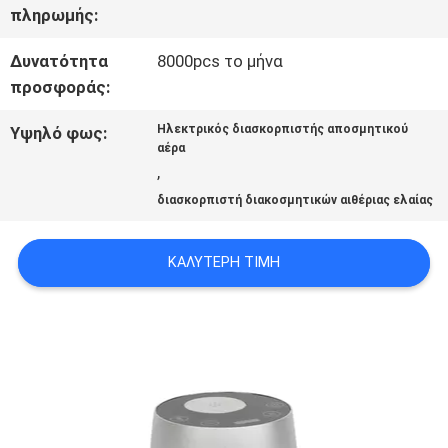
ΣΕ
πληρωμής:
ΕΠΑΦΉ
Δυνατότητα
8000pcs το μήνα
προσφοράς:
ΜΕ
Ηλεκτρικός διασκορπιστής αποσμητικού
Υψηλό φως:
αέρα
ΕΙΔΉΣΕΙΣ
,
διασκορπιστή διακοσμητικών αιθέριας ελαίας
ΖΗΤΉΣΤΕ
ΚΑΛΎΤΕΡΗ ΤΙΜΉ
ΈΝΑ
ΑΠΌΣΠΑΣΜΑ
SITEMAP