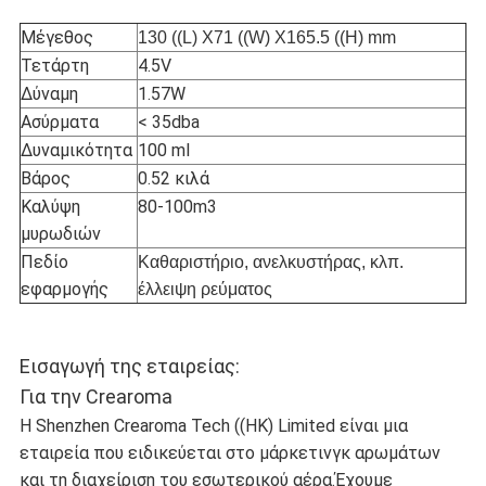
Μέγεθος
130 ((L) X71 ((W) X165.5 ((H) mm
Τετάρτη
4.5V
Δύναμη
1.57W
Ασύρματα
< 35dba
Δυναμικότητα
100 ml
Βάρος
0.52 κιλά
Καλύψη
80-100m3
μυρωδιών
Πεδίο
Καθαριστήριο, ανελκυστήρας, κλπ.
εφαρμογής
έλλειψη ρεύματος
Εισαγωγή της εταιρείας:
Για την Crearoma
Η Shenzhen Crearoma Tech ((HK) Limited είναι μια
εταιρεία που ειδικεύεται στο μάρκετινγκ αρωμάτων
και τη διαχείριση του εσωτερικού αέρα.Έχουμε