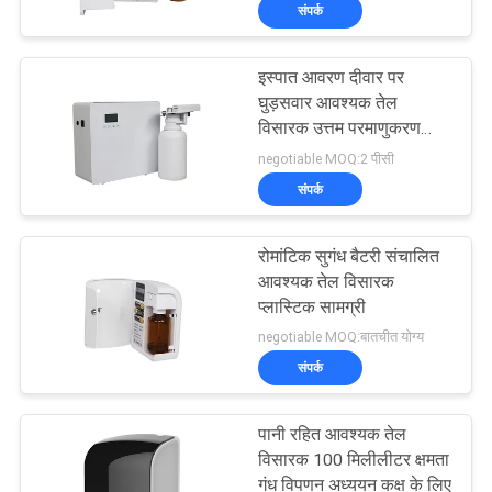
संपर्क
में
इस्पात आवरण दीवार पर
कारखाना
घुड़सवार आवश्यक तेल
भ्रमण
विसारक उत्तम परमाणुकरण
प्रभाव
negotiable MOQ:2 पीसी
संपर्क
गुणवत्ता
नियंत्रण
रोमांटिक सुगंध बैटरी संचालित
आवश्यक तेल विसारक
संपर्क
प्लास्टिक सामग्री
negotiable MOQ:बातचीत योग्य
करें
संपर्क
समाचार
पानी रहित आवश्यक तेल
विसारक 100 मिलीलीटर क्षमता
गंध विपणन अध्ययन कक्ष के लिए