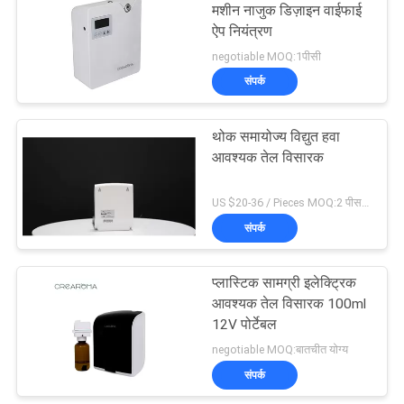
मशीन नाजुक डिज़ाइन वाईफाई
ऐप नियंत्रण
negotiable MOQ:1पीसी
संपर्क
थोक समायोज्य विद्युत हवा
आवश्यक तेल विसारक
US $20-36 / Pieces MOQ:2 पीस/पीस
संपर्क
प्लास्टिक सामग्री इलेक्ट्रिक
आवश्यक तेल विसारक 100ml
12V पोर्टेबल
negotiable MOQ:बातचीत योग्य
संपर्क