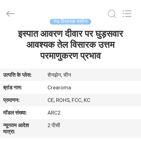
Meter
Online
Market.
All
Rights
गंध विसारक मशीन
Reserved.
Developed
इस्पात आवरण दीवार पर घुड़सवार
घर
by
ECER
आवश्यक तेल विसारक उत्तम
उत्पादों
परमाणुकरण प्रभाव
वीडियो
उत्पत्ति के प्लेस:
शेनझेन, चीन
ब्रांड नाम:
Crearoma
वीआर
प्रमाणन:
CE, ROHS, FCC, KC
दिखाएँ
मॉडल संख्या:
ARC2
हमारे
न्यूनतम आदेश
2 पीसी
मात्रा:
बारे