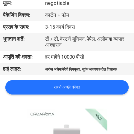
मूल्य:
negotiable
में
पैकेजिंग विवरण:
कार्टन + फोम
कारखाना
प्रसव के समय:
3-15 कार्य दिवस
भ्रमण
भुगतान शर्तें:
टी / टी, वेस्टर्न यूनियन, पेपैल, अलीबाबा व्यापार
आश्वासन
गुणवत्ता
आपूर्ति की क्षमता:
हर महीने 10000 पीसी
नियंत्रण
हाई लाइट:
,
अरोमा अरोमाथेरेपी डिफ्यूज़र
सुगंध आवश्यक तेल विसारक
संपर्क
सबसे अच्छी कीमत
करें
समाचार