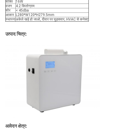
शक्ति
16W
वजन
4.2 किलोग्राम
शोर
< 45dba
आकार
L280*W120*H279.5mm
स्थापना
अकेले खड़े हो जाओ, दीवार पर घुड़सवार, HVAC से कनेक्ट
उत्पाद चित्र:
आवेदन क्षेत्र: