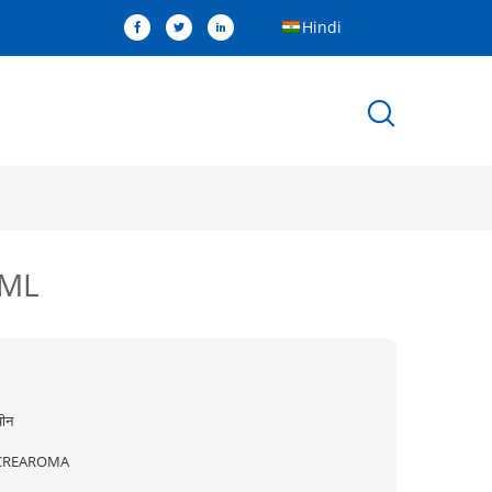
Hindi
00ML
ीन
CREAROMA