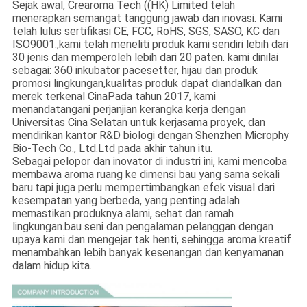
Sejak awal, Crearoma Tech ((HK) Limited telah
menerapkan semangat tanggung jawab dan inovasi. Kami
telah lulus sertifikasi CE, FCC, RoHS, SGS, SASO, KC dan
ISO9001.,kami telah meneliti produk kami sendiri lebih dari
30 jenis dan memperoleh lebih dari 20 paten. kami dinilai
sebagai: 360 inkubator pacesetter, hijau dan produk
promosi lingkungan,kualitas produk dapat diandalkan dan
merek terkenal CinaPada tahun 2017, kami
menandatangani perjanjian kerangka kerja dengan
Universitas Cina Selatan untuk kerjasama proyek, dan
mendirikan kantor R&D biologi dengan Shenzhen Microphy
Bio-Tech Co., Ltd.Ltd pada akhir tahun itu.
Sebagai pelopor dan inovator di industri ini, kami mencoba
membawa aroma ruang ke dimensi bau yang sama sekali
baru.tapi juga perlu mempertimbangkan efek visual dari
kesempatan yang berbeda, yang penting adalah
memastikan produknya alami, sehat dan ramah
lingkungan.bau seni dan pengalaman pelanggan dengan
upaya kami dan mengejar tak henti, sehingga aroma kreatif
menambahkan lebih banyak kesenangan dan kenyamanan
dalam hidup kita.