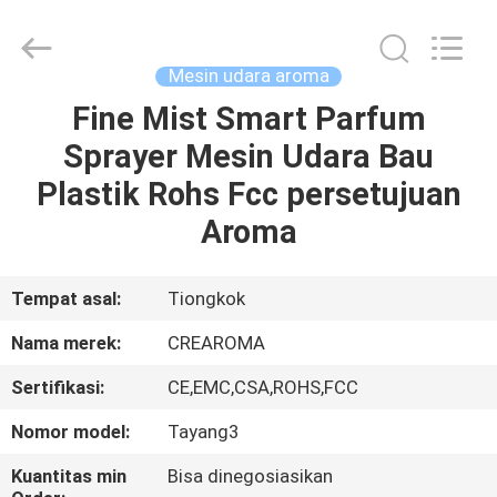
Meter
Online
Market.
All
Rights
Mesin udara aroma
Reserved.
Developed
Fine Mist Smart Parfum
RUMAH
by
ECER
Sprayer Mesin Udara Bau
PRODUK
Plastik Rohs Fcc persetujuan
Aroma
VIDEO
Tempat asal:
Tiongkok
TAMPILAN
Nama merek:
CREAROMA
VR
Sertifikasi:
CE,EMC,CSA,ROHS,FCC
TENTANG
Nomor model:
Tayang3
KAMI
Kuantitas min
Bisa dinegosiasikan