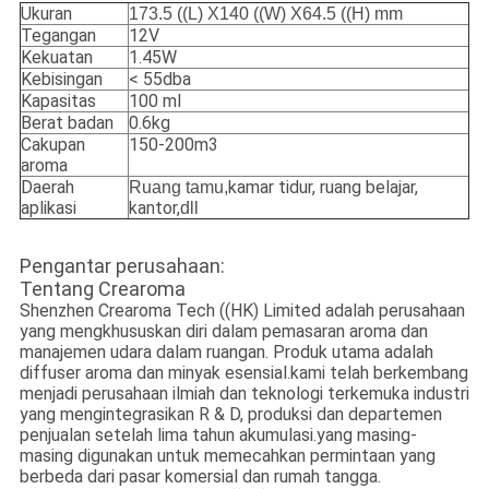
Ukuran
173.5 ((L) X140 ((W) X64.5 ((H) mm
Tegangan
12V
Kekuatan
1.45W
Kebisingan
< 55dba
Kapasitas
100 ml
Berat badan
0.6kg
Cakupan
150-200m3
aroma
Daerah
kamar tidur, ruang belajar,
Ruang tamu,
aplikasi
kantor,
dll
Pengantar perusahaan:
Tentang Crearoma
Shenzhen Crearoma Tech ((HK) Limited adalah perusahaan
yang mengkhususkan diri dalam pemasaran aroma dan
manajemen udara dalam ruangan. Produk utama adalah
diffuser aroma dan minyak esensial.kami telah berkembang
menjadi perusahaan ilmiah dan teknologi terkemuka industri
yang mengintegrasikan R & D, produksi dan departemen
penjualan setelah lima tahun akumulasi.yang masing-
masing digunakan untuk memecahkan permintaan yang
berbeda dari pasar komersial dan rumah tangga.