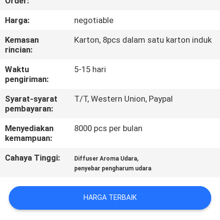
Order:
TUR
Harga:
negotiable
PABRIK
Kemasan
Karton, 8pcs dalam satu karton induk
rincian:
KONTROL
Waktu
5-15 hari
pengiriman:
KUALITAS
Syarat-syarat
T/T, Western Union, Paypal
pembayaran:
HUBUNGI
Menyediakan
8000 pcs per bulan
KAMI
kemampuan:
Cahaya Tinggi:
,
Diffuser Aroma Udara
BERITA
penyebar pengharum udara
PERMINTAAN
HARGA TERBAIK
PENAWARAN