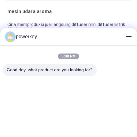
mesin udara aroma
Cina memproduksi jual langsung diffuser mini diffuser listrik
60ml aluminium
powerkey
Pabrik harga penjualan langsung aroma minyak esensial mini
diffuser 60ml aluminium
5:00 PM
Mesin Diffuser Minyak Esensial Premium 100ml Aromaterapi
Diffuser Udara 1.57W
Good day, what product are you looking for?
Bad Request
Semua
Mesin Penyebar 
Mesin Pengharum 
Aroma
Aroma
Mesin Diffuser 
Penyebar Pewangi 
Minyak Atsiri
Otomatis
Sistem Pengiriman 