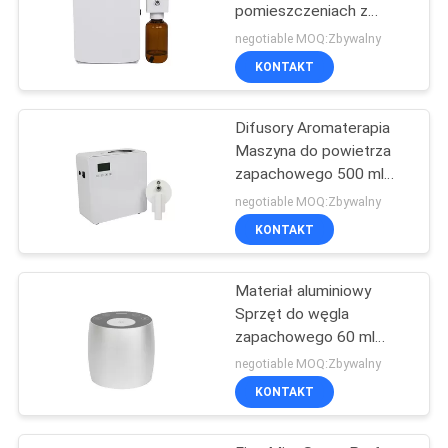
pomieszczeniach z
baterią AA, maszyna do
negotiable MOQ:Zbywalny
dyfuzji zapachów do
KONTAKT
toalety
Difusory Aromaterapia
Maszyna do powietrza
zapachowego 500 ml
Biały 800-1200m3
negotiable MOQ:Zbywalny
Pochłanianie zapachami
KONTAKT
Materiał aluminiowy
Sprzęt do węgla
zapachowego 60 ml
OEM Mini Biały Diffuser
negotiable MOQ:Zbywalny
Bezwodny
KONTAKT