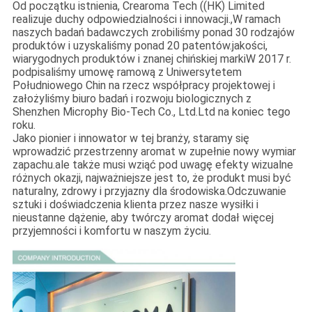
Od początku istnienia, Crearoma Tech ((HK) Limited
realizuje duchy odpowiedzialności i innowacji.,W ramach
naszych badań badawczych zrobiliśmy ponad 30 rodzajów
produktów i uzyskaliśmy ponad 20 patentów.jakości,
wiarygodnych produktów i znanej chińskiej markiW 2017 r.
podpisaliśmy umowę ramową z Uniwersytetem
Południowego Chin na rzecz współpracy projektowej i
założyliśmy biuro badań i rozwoju biologicznych z
Shenzhen Microphy Bio-Tech Co., Ltd.Ltd na koniec tego
roku.
Jako pionier i innowator w tej branży, staramy się
wprowadzić przestrzenny aromat w zupełnie nowy wymiar
zapachu.ale także musi wziąć pod uwagę efekty wizualne
różnych okazji, najważniejsze jest to, że produkt musi być
naturalny, zdrowy i przyjazny dla środowiska.Odczuwanie
sztuki i doświadczenia klienta przez nasze wysiłki i
nieustanne dążenie, aby twórczy aromat dodał więcej
przyjemności i komfortu w naszym życiu.