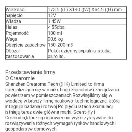
Wielkość
173.5 ((L) X140 ((W) X64.5 ((H) mm
napięcie
12V
Władza
1.45W
Hałas
< 55dba
Pojemność
100 ml
Waga
00,6 kg
Obejście zapachów
150-200 m3
Obszar
sypialnia, studia,
Pokój dzienny.
zastosowania
biuro,
itd.
Przedstawienie firmy:
O Crearomie
Shenzhen Crearoma Tech ((HK) Limited to firma
specjalizująca się w marketingu zapachów i zarządzaniu
powietrzem w pomieszczeniach.Rozwinęliśmy się w
wiodącą w branży firmę naukowo-technologiczną, która
integruje badania i rozwój.Po pięciu latach akumulacji
istnieją teraz dwie główne marki: Scent-fly i
Crearoma,które są odpowiednio wykorzystywane do
rozwiązywania różnych wymagań rynków handlowych i
gospodarstw domowych.