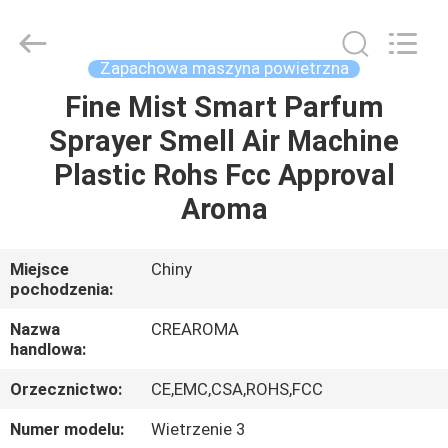
Water
Meter
Online
Market.
All
Zapachowa maszyna powietrzna
Rights
Reserved.
Developed
Fine Mist Smart Parfum
DOM
by
ECER
Sprayer Smell Air Machine
PRODUKTY
Plastic Rohs Fcc Approval
Aroma
FILMY
Miejsce
Chiny
pochodzenia:
POKAZ
VR
Nazwa
CREAROMA
handlowa:
O
Orzecznictwo:
CE,EMC,CSA,ROHS,FCC
NAS
Numer modelu:
Wietrzenie 3