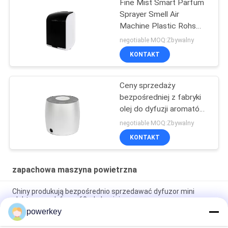
Fine Mist Smart Parfum
Sprayer Smell Air
Machine Plastic Rohs
Fcc Approval Aroma
negotiable MOQ:Zbywalny
KONTAKT
Ceny sprzedaży
bezpośredniej z fabryki
olej do dyfuzji aromatów
mini dyfuzor 60 ml
negotiable MOQ:Zbywalny
aluminium
KONTAKT
zapachowa maszyna powietrzna
Chiny produkują bezpośrednio sprzedawać dyfuzor mini
elektryczny dyfuzor 60ml aluminium
powerkey
Ceny sprzedaży bezpośredniej z fabryki olej eteryczny