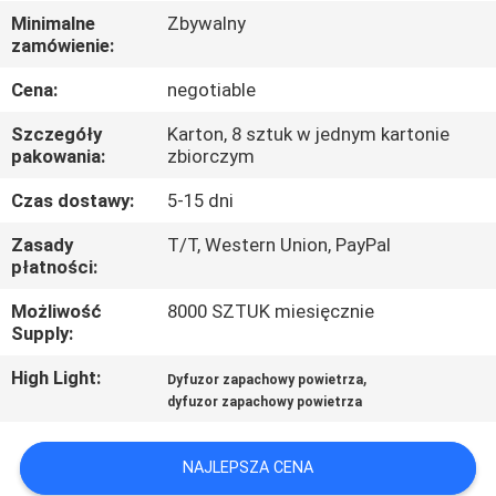
Minimalne
Zbywalny
WYCIECZKA
zamówienie:
PO
Cena:
negotiable
FABRYCE
Szczegóły
Karton, 8 sztuk w jednym kartonie
pakowania:
zbiorczym
KONTROLA
Czas dostawy:
5-15 dni
JAKOŚCI
Zasady
T/T, Western Union, PayPal
płatności:
SKONTAKTUJ
Możliwość
8000 SZTUK miesięcznie
Supply:
SIĘ
Z
High Light:
,
Dyfuzor zapachowy powietrza
dyfuzor zapachowy powietrza
NAMI
NAJLEPSZA CENA
AKTUALNOŚCI