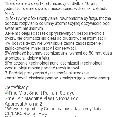
1Bardzo małe cząstki atomizacyjne, SMD ≤ 10 μm,
jednolite rozmiarowe rozmieszczenie, wskaźnik rozkładu
N> 2;
2Efektywny efekt rozpylania, równomierna dyfuzja, można
odczuć rozpylanie kolumny atomizacyjnej oczywiście pod
światłem naturalnym.
3.Nie ma oleju i cząstek opryskiwanych bezpośrednio z
dyszy, nie gromadzi się oleju po długotrwałej atomizacji.
4W pozycji dyszy nie występuje żadne zagęszczenie i
zablokowanie, mniej pracy i konserwacji.
5Wysokość kolumny atomizacyjnej wynosi do 50 mm, duża
atomizacja i dobry efekt.
6Połączenie technologii nano-atomizacji i technologii
zwrotu oleju można poddać recyklingowi.
7. Bardziej precyzyjna dysza, może skutecznie
kontrolować ciśnienie pompy, zmniejszając zużycie energii.
Certyfikaty:
1Wszystkie produkty Crearoma posiadają certyfikaty
CE/EMC, ROHS i FCC.