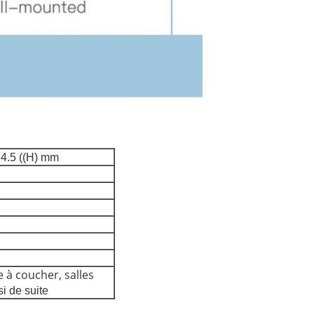
64.5 ((H) mm
à coucher, salles
si de suite