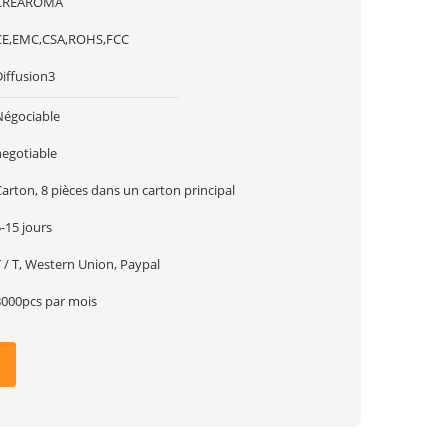
CREAROMA
CE,EMC,CSA,ROHS,FCC
Diffusion3
Négociable
negotiable
arton, 8 pièces dans un carton principal
-15 jours
 / T, Western Union, Paypal
8000pcs par mois