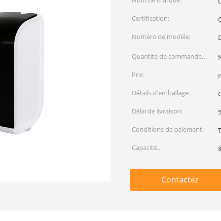
Nom de marque:
Certification:
Numéro de modèle:
Quantité de commande
min:
Prix:
Détails d'emballage:
C
Délai de livraison:
5
Conditions de paiement:
T
Capacité
d'approvisionnement:
Contactez