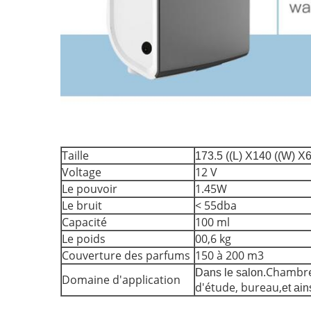
Taille
173.5 ((L) X140 ((W) X
Voltage
12 V
Le pouvoir
1.45W
Le bruit
< 55dba
Capacité
100 ml
Le poids
00,6 kg
Couverture des parfums
150 à 200 m3
Chambre 
Dans le salon.
Domaine d'application
d'étude, bureau,
et ain