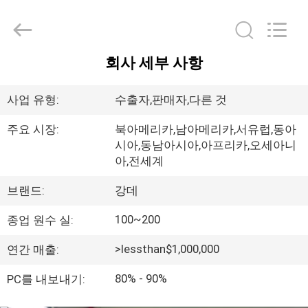
©
2013
-
2025
China
Water
회사 세부 사항
Meter
집
Online
Market.
All
사업 유형:
수출자,판매자,다른 것
Rights
Reserved.
제
Developed
by
주요 시장:
북아메리카,남아메리카,서유럽,동아
ECER
시아,동남아시아,아프리카,오세아니
품
아,전세계
브랜드:
강데
동
100~200
종업 원수 실:
영
상
>lessthan$1,000,000
연간 매출:
80% - 90%
PC를 내보내기:
VR