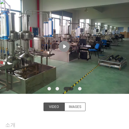
쇼
우
리
에
대
하
여
공
VIDEO
IMAGES
China Water Meter Online
장
Market
소개
여