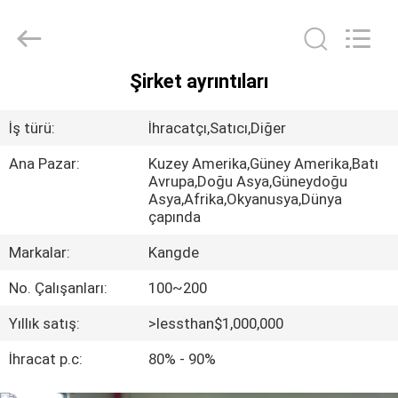
Meter
Online
Market.
All
Rights
Reserved.
Şirket ayrıntıları
Developed
EV
by
ECER
İş türü:
İhracatçı,Satıcı,Diğer
ÜRÜN:%
Ana Pazar:
Kuzey Amerika,Güney Amerika,Batı
S
Avrupa,Doğu Asya,Güneydoğu
Asya,Afrika,Okyanusya,Dünya
çapında
VİDEOLAR
Markalar:
Kangde
No. Çalışanları:
100~200
VR
GÖSTERISI
Yıllık satış:
>lessthan$1,000,000
İhracat p.c:
80% - 90%
HAKKIMIZDA