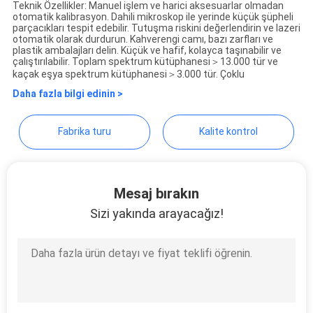
Teknik Özellikler: Manuel işlem ve harici aksesuarlar olmadan
TEKLIF
otomatik kalibrasyon. Dahili mikroskop ile yerinde küçük şüpheli
parçacıkları tespit edebilir. Tutuşma riskini değerlendirin ve lazeri
ISTEĞI
otomatik olarak durdurun. Kahverengi camı, bazı zarfları ve
plastik ambalajları delin. Küçük ve hafif, kolayca taşınabilir ve
çalıştırılabilir. Toplam spektrum kütüphanesi＞13.000 tür ve
kaçak eşya spektrum kütüphanesi＞3.000 tür. Çoklu
SITE
Daha fazla bilgi edinin >
HARITASI
Fabrika turu
Kalite kontrol
GIZLILIK
POLITIKASI
Mesaj bırakın
Sizi yakında arayacağız!