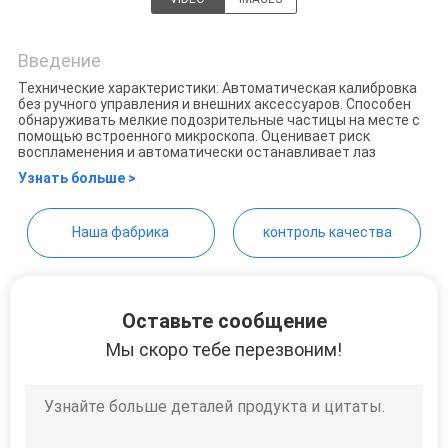
ЦИТАТУ
China Water Meter Online
Market
Введение
КАРТА
Технические характеристики: Автоматическая калибровка
без ручного управления и внешних аксессуаров. Способен
САЙТА
обнаруживать мелкие подозрительные частицы на месте с
помощью встроенного микроскопа. Оценивает риск
воспламенения и автоматически останавливает лаз
ПОЛИТИКА
Узнать больше >
КОНФИДЕНЦИАЛЬНОСТИ
Наша фабрика
контроль качества
Оставьте сообщение
Мы скоро тебе перезвоним!