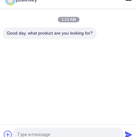
1:13 AM
Good day, what product are you looking for?
Популярные категории
Все
Машина 
Ароматический 
Отражетеля 
Диффузор Машина
Ароматности
Машина Для 
Автоматический 
Распыления 
Диффузор Аромата
Эфирных Масел
Система Доставки 
Диффузор HVAC 
Запаха
Scent
Аккумуляторный 
Диффузор Запаха 
Аромадиффузор
Большой Площади
Запрос Цитировать