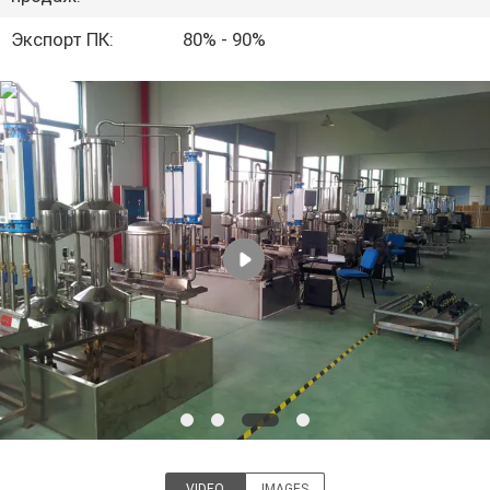
НАС
Экспорт ПК:
80% - 90%
ПУТЕШЕСТВИЕ
ФАБРИКИ
ПРОВЕРКА
КАЧЕСТВА
СВЯЖИТЕСЬ
МЫ
НОВОСТИ
СПРОСИТЕ
VIDEO
IMAGES