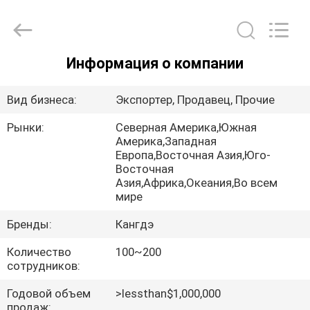
Meter
Online
Market.
All
Rights
Reserved.
Информация о компании
Developed
ДОМ
by
ECER
Вид бизнеса:
Экспортер, Продавец, Прочие
ПРОДУКТЫ
Рынки:
Северная Америка,Южная
Америка,Западная
Европа,Восточная Азия,Юго-
РОЛИКИ
Восточная
Азия,Африка,Океания,Во всем
мире
VR
Бренды:
Кангдэ
-
ШОУ
Количество
100~200
сотрудников:
О
Годовой объем
>lessthan$1,000,000
продаж: