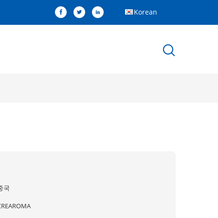
Korean
중국
CREAROMA