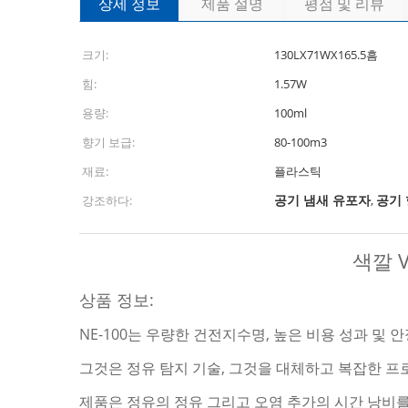
상세 정보
제품 설명
평점 및 리뷰
크기:
130LX71WX165.5흠
힘:
1.57W
용량:
100ml
향기 보급:
80-100m3
재료:
플라스틱
공기 냄새 유포자
공기
강조하다:
,
색깔 
상품 정보:
NE-100는 우량한 건전지수명, 높은 비용 성과 및
그것은 정유 탐지 기술, 그것을 대체하고 복잡한 
제품은 정유의 정유 그리고 오염 추가의 시간 낭비를