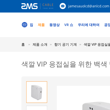
jamesauolcd@anlcd.com
집
제품
동영상
VR 쇼
우리에 대하여
공장
홈
제품 소개
향기 공기 기계
색깔 VIP 응접
색깔 VIP 응접실을 위한 백색