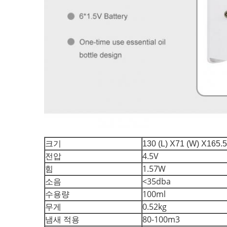
크기
130 (L) X71 (W) X165.
전압
4.5V
힘
1.57W
소음
<35dba
수용량
100ml
무게
0.52kg
냄새 적용
80-100m3