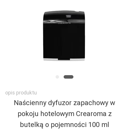
O
NAS
WYCIECZKA
PO
FABRYCE
KONTROLA
opis produktu
JAKOŚCI
Naścienny dyfuzor zapachowy w
pokoju hotelowym Crearoma z
SKONTAKTUJ
butelką o pojemności 100 ml