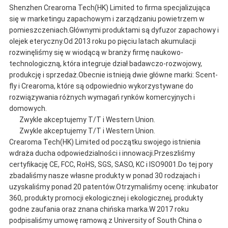
SIĘ
Shenzhen Crearoma Tech(HK) Limited to firma specjalizująca
się w marketingu zapachowym i zarządzaniu powietrzem w
Z
pomieszczeniach.Głównymi produktami są dyfuzor zapachowy i
olejek eteryczny.Od 2013 roku po pięciu latach akumulacji
NAMI
rozwinęliśmy się w wiodącą w branży firmę naukowo-
technologiczną, która integruje dział badawczo-rozwojowy,
produkcję i sprzedaż.Obecnie istnieją dwie główne marki: Scent-
AKTUALNOŚCI
fly i Crearoma, które są odpowiednio wykorzystywane do
rozwiązywania różnych wymagań rynków komercyjnych i
domowych.
Zwykle akceptujemy T/T i Western Union.
POPROSIĆ
Zwykle akceptujemy T/T i Western Union.
Crearoma Tech(HK) Limited od początku swojego istnienia
O
wdraża ducha odpowiedzialności i innowacji.Przeszliśmy
certyfikację CE, FCC, RoHS, SGS, SASO, KC i ISO9001.Do tej pory
WYCENĘ
zbadaliśmy nasze własne produkty w ponad 30 rodzajach i
uzyskaliśmy ponad 20 patentów.Otrzymaliśmy ocenę: inkubator
360, produkty promocji ekologicznej i ekologicznej, produkty
SITEMAP
godne zaufania oraz znana chińska marka.W 2017 roku
podpisaliśmy umowę ramową z University of South China o