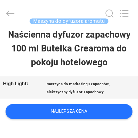
China
Water
Meter
Online
Maszyna do dyfuzora aromatu
Market.
All
Naścienna dyfuzor zapachowy
DOM
Rights
Reserved.
Developed
100 ml Butelka Crearoma do
by
ECER
PRODUKTY
pokoju hotelowego
FILMY
High Light:
,
maszyna do marketingu zapachów
elektryczny dyfuzor zapachowy
POKAZ
NAJLEPSZA CENA
VR