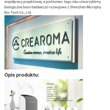
współpracy projektowej, a pod koniec tego roku utworzyliśmy
biologiczne biuro badawczo-rozwojowe z Shenzhen Microphy
POLITYKA
Bio-Tech Co., Ltd.
PRYWATNOŚCI
Opis produktu: