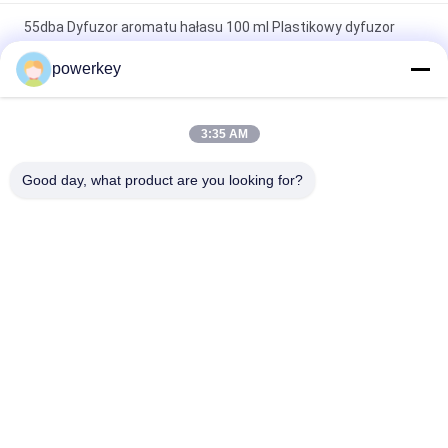
55dba Dyfuzor aromatu hałasu 100 ml Plastikowy dyfuzor
olejku do montażu na ścianie
powerkey
Naścienny dyfuzor zapachowy 100 ml butelka Crearoma Pokój
hotelowy Zastosowanie
3:35 AM
Elektryczny dyfuzor zapachowy do domu Stal Materail 28,5W
Good day, what product are you looking for?
24V z butelką 60ml
popularne kategorie
Wszystko
Maszyna Do 
Maszyna Do 
Dyfuzora Aromatu
Dyfuzora Zapachów
Maszyna Do 
Automatyczny 
Dyfuzora Olejków 
Dyfuzor Zapachów
Eterycznych
System 
Dyfuzor Zapachowy 