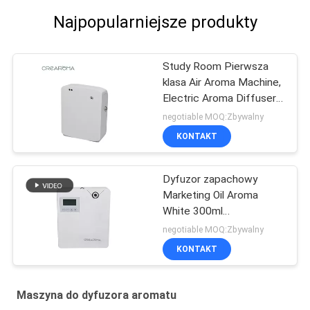
Najpopularniejsze produkty
Study Room Pierwsza
klasa Air Aroma Machine,
Electric Aroma Diffuser
35dba Noise
negotiable MOQ:Zbywalny
KONTAKT
Dyfuzor zapachowy
Marketing Oil Aroma
White 300ml
Oczyszczacz powietrza
negotiable MOQ:Zbywalny
Wifi App Control
KONTAKT
Maszyna do dyfuzora aromatu