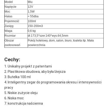
Model
Miu
Napięcie
12V
Moc
1,5W
Hałas
< 55dba
Pojemność
100ml
Zasięg
150-200m3
Waga
0,6 kg
Rozmiar
dł.173,5*szer.140*wys.64,5mm
Obszar
Pokój hotelowy, dom, salon, biuro, toaleta itp. Mała
zastosowań
powierzchnia
Cechy:
1. Unikalny projekt z patentami
2. Plastikowa obudowa, aby była lżejsza
3. Butelka 100 ml
4. Inteligentny zegar do programowania okresu i intensywności
pracy
5. Niskie zużycie oleju
6. Niska moc
7. konstrukcja naścienna