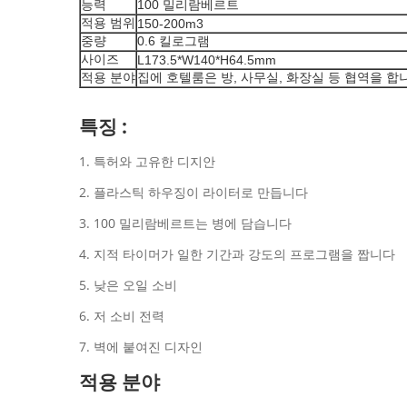
능력
100 밀리람베르트
적용 범위
150-200m3
중량
0.6 킬로그램
사이즈
L173.5*W140*H64.5mm
적용 분야
집에 호텔룸은 방, 사무실, 화장실 등 협역을 합
특징 :
1. 특허와 고유한 디지안
2. 플라스틱 하우징이 라이터로 만듭니다
3. 100 밀리람베르트는 병에 담습니다
4. 지적 타이머가 일한 기간과 강도의 프로그램을 짭니다
5. 낮은 오일 소비
6. 저 소비 전력
7. 벽에 붙여진 디자인
적용 분야