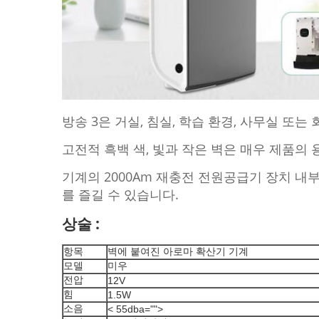
방송 3은 거실, 침실, 학습 환경, 사무실 또
고전적 흑백 색, 빛과 작은 벽은 매우 제품의
기계의 2000Am 재충전 전원공급기 장치 내
를 즐길 수 있습니다.
상술 :
항목
벽에 붙여진 아로마 확산기 기계
모델
미우
전압
12V
힘
1.5W
소음
< 55dba="">