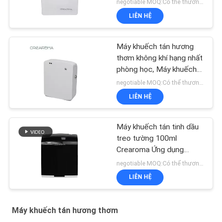
negotiable MOQ:Có thể thương lượng
LIÊN HỆ
Máy khuếch tán hương
thơm không khí hạng nhất
phòng học, Máy khuếch
tán hương thơm điện
negotiable MOQ:Có thể thương lượng
35dba độ ồn
LIÊN HỆ
Máy khuếch tán tinh dầu
treo tường 100ml
Crearoma Ứng dụng
phòng khách sạn
negotiable MOQ:Có thể thương lượng
LIÊN HỆ
Máy khuếch tán hương thơm