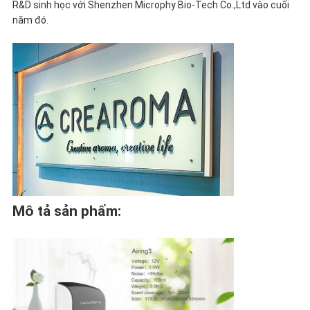
TÔI
R&D sinh học với Shenzhen Microphy Bio-Tech Co.,Ltd vào cuối
năm đó.
TIN
TỨC
YÊU
CẦU
BÁO
Mô tả sản phẩm:
GIÁ
SƠ