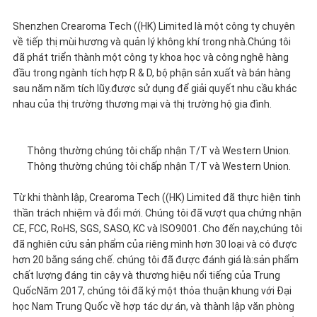
MÁY
Shenzhen Crearoma Tech ((HK) Limited là một công ty chuyên
về tiếp thị mùi hương và quản lý không khí trong nhà.Chúng tôi
đã phát triển thành một công ty khoa học và công nghệ hàng
đầu trong ngành tích hợp R & D, bộ phận sản xuất và bán hàng
KIỂM
sau năm năm tích lũy.được sử dụng để giải quyết nhu cầu khác
nhau của thị trường thương mại và thị trường hộ gia đình.
SOÁT
CHẤT
Thông thường chúng tôi chấp nhận T/T và Western Union.
Thông thường chúng tôi chấp nhận T/T và Western Union.
LƯỢNG
Từ khi thành lập, Crearoma Tech ((HK) Limited đã thực hiện tinh
thần trách nhiệm và đổi mới. Chúng tôi đã vượt qua chứng nhận
LIÊN
CE, FCC, RoHS, SGS, SASO, KC và ISO9001. Cho đến nay,chúng tôi
đã nghiên cứu sản phẩm của riêng mình hơn 30 loại và có được
HỆ
hơn 20 bằng sáng chế. chúng tôi đã được đánh giá là:sản phẩm
chất lượng đáng tin cậy và thương hiệu nổi tiếng của Trung
CHÚNG
QuốcNăm 2017, chúng tôi đã ký một thỏa thuận khung với Đại
học Nam Trung Quốc về hợp tác dự án, và thành lập văn phòng