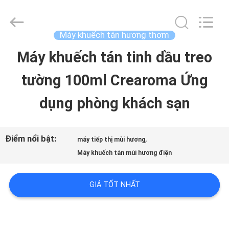
-
2026
China
Water
Máy khuếch tán hương thơm
Meter
Online
Máy khuếch tán tinh dầu treo
TRANG
Market.
All
tường 100ml Crearoma Ứng
CHỦ
Rights
Reserved.
Developed
dụng phòng khách sạn
by
ECER
CÁC
SẢN
Điểm nổi bật:
,
máy tiếp thị mùi hương
Máy khuếch tán mùi hương điện
PHẨM
GIÁ TỐT NHẤT
VIDEO