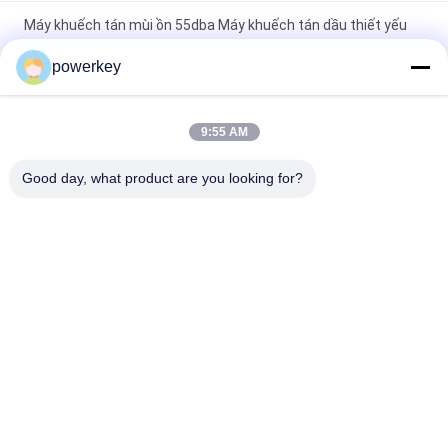
Máy khuếch tán mùi ồn 55dba Máy khuếch tán dầu thiết yếu
bằng nhựa 100ml
powerkey
Máy khuếch tán tinh dầu treo tường 100ml Crearoma Ứng
dụng phòng khách sạn
9:55 AM
Máy pha trộn mùi hương gia đình điện Thép 28.5W 24V Với
Good day, what product are you looking for?
chai 60ml
Danh mục phổ biến
Tất cả
các
Máy Khuếch Tán 
Máy Khuếch Tán Mùi 
Hương Thơm
Hương
Máy Khuếch Tán 
Máy Khuếch Tán 
Tinh Dầu
Hương Thơm Tự 
Động
Hệ Thống Phân Phối 
Máy Khuếch Tán Mùi 