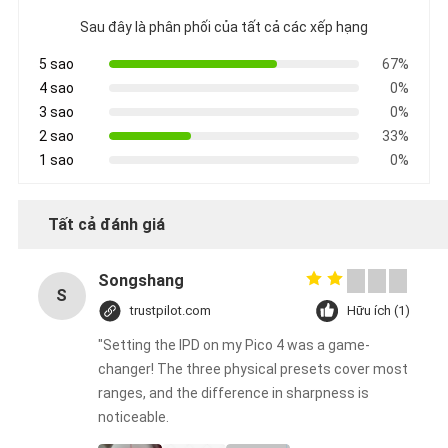
Sau đây là phân phối của tất cả các xếp hạng
5 sao
67%
4 sao
0%
3 sao
0%
2 sao
33%
1 sao
0%
Tất cả đánh giá
Songshang
S
trustpilot.com
Hữu ích (1)
"Setting the IPD on my Pico 4 was a game-
changer! The three physical presets cover most
ranges, and the difference in sharpness is
noticeable.