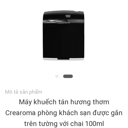
HƯỚNG
DẪN
VR
VỀ
CHÚNG
TÔI
Mô tả sản phẩm
THAM
Máy khuếch tán hương thơm
QUAN
Crearoma phòng khách sạn được gắn
trên tường với chai 100ml
NHÀ