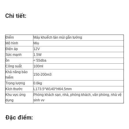
Chi tiết:
Điểm
Máy khuếch tán mùi gắn tường
Mô hình
Miu
Điện áp
12V
Sức mạnh
1.5W
ồn
< 55dba
Công suất
100ml
Khả năng bảo
150-200m3
hiểm
Trọng lượng
0.6kg
Kích thước
L173.5*W140*H64.5mm
Khu vực ứng
Phòng khách sạn, nhà, phòng khách, văn phòng, nhà vệ
dụng
sinh vv
Đặc điểm: