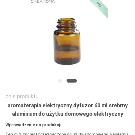
POPROSIĆ
O
WYCENĘ
SITEMAP
POLITYKA
PRYWATNOŚCI
opis produktu
aromaterapia elektryczny dyfuzor 60 ml srebrny
aluminium do użytku domowego elektryczny
Wprowadzenie do produkcji:
Ten dyfuzor jest przeznaczony do użytku domowego, kawiarni i