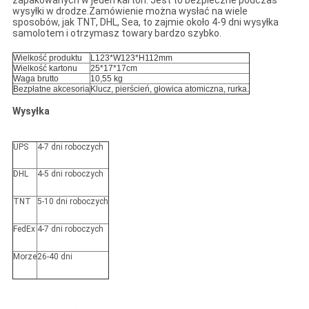
wysyłki w drodze.Zamówienie można wysłać na wiele
sposobów, jak TNT, DHL, Sea, to zajmie około 4-9 dni wysyłka
samolotem i otrzymasz towary bardzo szybko.
Wielkość produktu
L123*W123*H112mm
Wielkość kartonu
25*17*17cm
Waga brutto
10,55 kg
Bezpłatne akcesoria
Klucz, pierścień, głowica atomiczna, rurka.
Wysyłka
UPS
4-7 dni roboczych
DHL
4-5 dni roboczych
TNT
5-10 dni roboczych
FedEx
4-7 dni roboczych
Morze
26-40 dni