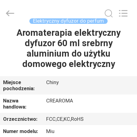
Water
Meter
Online
Market.
All
Elektryczny dyfuzor do perfum
Rights
Reserved.
Developed
Aromaterapia elektryczny
DOM
by
ECER
dyfuzor 60 ml srebrny
PRODUKTY
aluminium do użytku
domowego elektryczny
FILMY
Miejsce
Chiny
pochodzenia:
POKAZ
VR
Nazwa
CREAROMA
handlowa:
O
Orzecznictwo:
FCC,CE,KC,RoHS
NAS
Numer modelu:
Miu