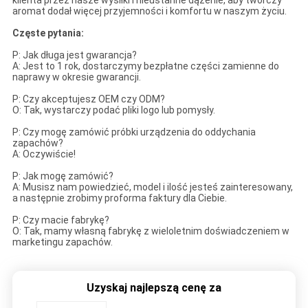
klienta przez nasze wysiłki i nieustanne dążenie, aby twórczy
aromat dodał więcej przyjemności i komfortu w naszym życiu.
Częste pytania:
P: Jak długa jest gwarancja?
A: Jest to 1 rok, dostarczymy bezpłatne części zamienne do
naprawy w okresie gwarancji.
P: Czy akceptujesz OEM czy ODM?
O: Tak, wystarczy podać pliki logo lub pomysły.
P: Czy mogę zamówić próbki urządzenia do oddychania
zapachów?
A: Oczywiście!
P: Jak mogę zamówić?
A: Musisz nam powiedzieć, model i ilość jesteś zainteresowany,
a następnie zrobimy proforma faktury dla Ciebie.
P: Czy macie fabrykę?
O: Tak, mamy własną fabrykę z wieloletnim doświadczeniem w
marketingu zapachów.
Uzyskaj najlepszą cenę za