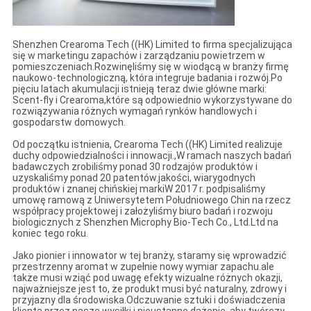
Shenzhen Crearoma Tech ((HK) Limited to firma specjalizująca
się w marketingu zapachów i zarządzaniu powietrzem w
pomieszczeniach.Rozwinęliśmy się w wiodącą w branży firmę
naukowo-technologiczną, która integruje badania i rozwój.Po
pięciu latach akumulacji istnieją teraz dwie główne marki:
Scent-fly i Crearoma,które są odpowiednio wykorzystywane do
rozwiązywania różnych wymagań rynków handlowych i
gospodarstw domowych.
Od początku istnienia, Crearoma Tech ((HK) Limited realizuje
duchy odpowiedzialności i innowacji.,W ramach naszych badań
badawczych zrobiliśmy ponad 30 rodzajów produktów i
uzyskaliśmy ponad 20 patentów.jakości, wiarygodnych
produktów i znanej chińskiej markiW 2017 r. podpisaliśmy
umowę ramową z Uniwersytetem Południowego Chin na rzecz
współpracy projektowej i założyliśmy biuro badań i rozwoju
biologicznych z Shenzhen Microphy Bio-Tech Co., Ltd.Ltd na
koniec tego roku.
Jako pionier i innowator w tej branży, staramy się wprowadzić
przestrzenny aromat w zupełnie nowy wymiar zapachu.ale
także musi wziąć pod uwagę efekty wizualne różnych okazji,
najważniejsze jest to, że produkt musi być naturalny, zdrowy i
przyjazny dla środowiska.Odczuwanie sztuki i doświadczenia