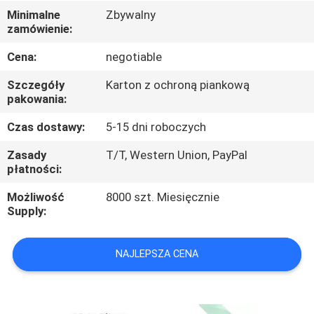
Minimalne
Zbywalny
WYCIECZKA
zamówienie:
PO
Cena:
negotiable
FABRYCE
Szczegóły
Karton z ochroną piankową
pakowania:
KONTROLA
Czas dostawy:
5-15 dni roboczych
JAKOŚCI
Zasady
T/T, Western Union, PayPal
płatności:
SKONTAKTUJ
Możliwość
8000 szt. Miesięcznie
Supply:
SIĘ
Z
NAJLEPSZA CENA
NAMI
AKTUALNOŚCI