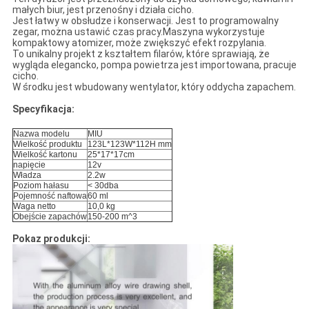
małych biur, jest przenośny i działa cicho.
Jest łatwy w obsłudze i konserwacji. Jest to programowalny
zegar, można ustawić czas pracy.Maszyna wykorzystuje
kompaktowy atomizer, może zwiększyć efekt rozpylania.
To unikalny projekt z kształtem filarów, które sprawiają, że
wygląda elegancko, pompa powietrza jest importowana, pracuje
cicho.
W środku jest wbudowany wentylator, który oddycha zapachem.
Specyfikacja:
Nazwa modelu
MIU
Wielkość produktu
123L*123W*112H mm
Wielkość kartonu
25*17*17cm
napięcie
12v
Władza
2.2w
Poziom hałasu
< 30dba
Pojemność naftowa
60 ml
Waga netto
10,0 kg
Obejście zapachów
150-200 m^3
Pokaz produkcji: