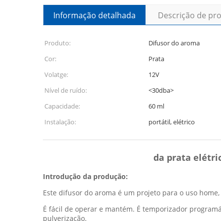
Informação detalhada
Descrição de pr
Produto:
Difusor do aroma
Cor:
Prata
Volatge:
12V
Nível de ruído:
<30dba>
Capacidade:
60 ml
Instalação:
portátil, elétrico
da prata elétr
Introdução da produção:
Este difusor do aroma é um projeto para o uso home, 
É fácil de operar e mantém. É temporizador program
pulverização.