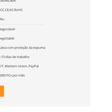
CREAROMA
FCC,CE,KC,RoHS
Miu
Negociável
negotiable
Caixa com proteção da espuma
-15 dias de trabalho
T/T, Western Union, PayPal
8000 PCs por mês