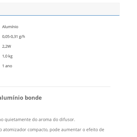
Alumínio
0,05-0,31 g/h
2,2W
1,0 kg
1 ano
 alumínio bonde
lho quietamente do aroma do difusor.
 o atomizador compacto, pode aumentar o efeito de