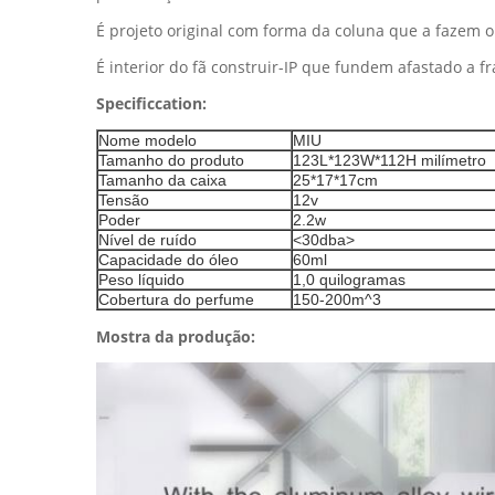
É projeto original com forma da coluna que a fazem 
É interior do fã construir-IP que fundem afastado a fr
Specificcation:
Nome modelo
MIU
Tamanho do produto
123L*123W*112H milímetro
Tamanho da caixa
25*17*17cm
Tensão
12v
Poder
2.2w
Nível de ruído
<30dba>
Capacidade do óleo
60ml
Peso líquido
1,0 quilogramas
Cobertura do perfume
150-200m^3
Mostra da produção: