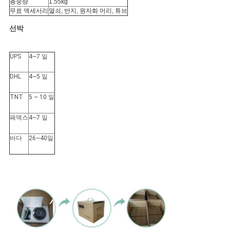
총중량
1.55kg
무료 액세서리
열쇠, 반지, 원자화 머리, 튜브
선박
UPS
4~7 일
DHL
4~5 일
TNT
5 ~ 10 일
페덱스
4~7 일
바다
26~40일