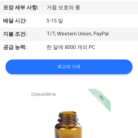
쇼
포장 세부 사항:
거품 보호와 통
배달 시간:
5-15 일
우
T/T, Western Union, PayPal
지불 조건:
리
공급 능력:
한 달에 8000 개의 PC
에
대
최고의 가격
하
여
공
장
여