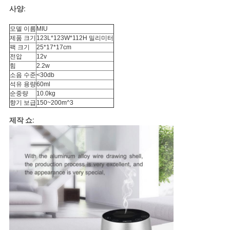
요
사양:
모델 이름
MIU
뉴
제품 크기
123L*123W*112H 밀리미터
팩 크기
25*17*17cm
스
전압
12v
힘
2.2w
소음 수준
<30db
석유 용량
60ml
인
순중량
10.0kg
향기 보급
150~200m^3
용
제작 쇼:
문
을
요
구
하