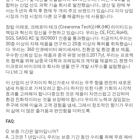
합하는 산업 선도 과학 기술 회사로 발전했습니다., 생산 및 판매 부
서는 5 년의 축적 후 현재 두 개의 주요 브랜드가 있습니다.각각 상업
시장과 가정 시장의 다른 요구를 해결하는 데 사용됩니다..
창립 이래로, 크레로마 테크 (Crearoma Tech)) HK (HK) 리미티드는
책임과 혁신의 정신을 구현하고 있습니다. 우리는 CE, FCC, RoHS,
SGS, SASO, KC 및 ISO9001 인증을 통과했습니다. 지금까지,우리는
30종 이상의 자체 제품을 연구하고 20종 이상의 특허를 취득했습니
다. 우리는: 360 인큐베이터 페이세세터, 친환경 및 환경 홍보 제품,
우수한 신뢰성 있는 제품과 중국 유명 브랜드2017년, 우리는 프로젝
트 협력을 위해 남중국 대학과 프레임워크 계약을 체결하고, 첸젠 마
이크로피 바이오테크 회사와 생물 연구 개발 사무소를 설립했습니
다.Ltd 그 해 말.
이 산업의 선구자이자 혁신가로서 우리는 우주 향을 완전히 새로운
냄새 차원으로 가져오려고 합니다.하지만 또한 다른 기회의 시각적
효과를 고려해야 합니다중요한 것은 제품이 자연스럽고 건강하며
환경 친화적이라는 것을 보장해야 합니다.우리의 노력과 끊임없는
추구에 의해 미술과 고객 경험을 냄새, 그래서 창조적인 향기가 우리
의 삶에 더 많은 즐거움과 편안함을 더하도록.
FAQ:
Q: 보증 기간은 얼마입니까?
A: 그것은 1 년입니다, 우리는 보증 기간 동안 수리를 위해 무료 예비