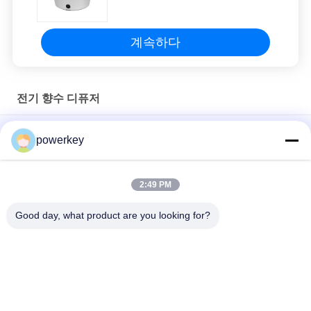
계속하다
전기 향수 디퓨저
아로마테라피 전기 디퓨저 60ml 은 알루미늄 가정용 전기
powerkey
크레오로마 전기 향수 분산기 12V EMF 무수수 방화기 60ml
2:49 PM
호텔 로비 에어 아로마 머신 호텔 레스토랑 향수 스프레이 5000 용
량
Good day, what product are you looking for?
모든
아로마 확산기 기계
향기 디퓨저 기계