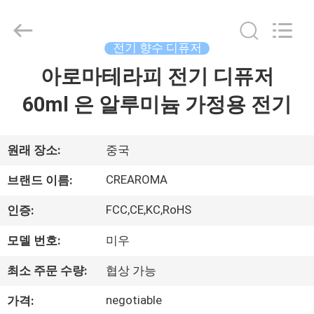
©
2013
-
2026
전기 향수 디퓨저
China
Water
Meter
아로마테라피 전기 디퓨저
집
Online
Market.
All
60ml 은 알루미늄 가정용 전기
Rights
Reserved.
제
Developed
by
ECER
품
원래 장소:
중국
CREAROMA
브랜드 이름:
동
FCC,CE,KC,RoHS
인증:
영
모델 번호:
미우
상
최소 주문 수량:
협상 가능
negotiable
VR
가격: