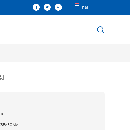
Thai
ยม
ีน
CREAROMA