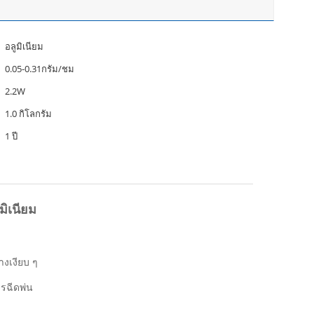
อลูมิเนียม
0.05-0.31กรัม/ชม
2.2W
1.0 กิโลกรัม
1 ปี
มิเนียม
งเงียบ ๆ
รฉีดพ่น