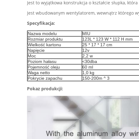
Jest to wyjątkowa konstrukcja o kształcie słupka, któr
Jest wbudowanym wentylatorem, wewnątrz którego 
Specyfikacja:
Nazwa modelu
MIU
Rozmiar produktu
123L * 123 W * 112 H mm
Wielkość kartonu
25 * 17 * 17 cm
Napięcie
12v
Moc
2,2 w
Poziom hałasu
<30dba
Pojemność oleju
60 ml
Waga netto
1,0 kg
Pokrycie zapachu
150-200m ^ 3
Pokaz produkcji: