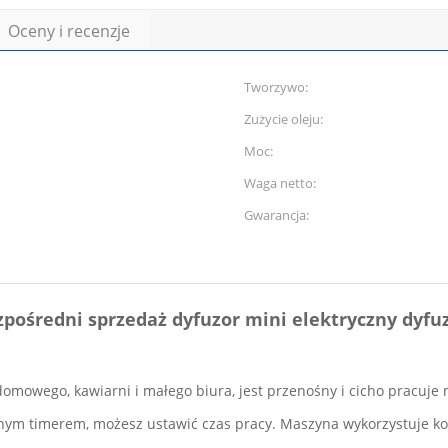
Oceny i recenzje
Tworzywo:
Zużycie oleju:
Moc:
Waga netto:
Gwarancja:
pośredni sprzedaż dyfuzor mini elektryczny dyf
omowego, kawiarni i małego biura, jest przenośny i cicho pracuj
lnym timerem, możesz ustawić czas pracy. Maszyna wykorzystuje k