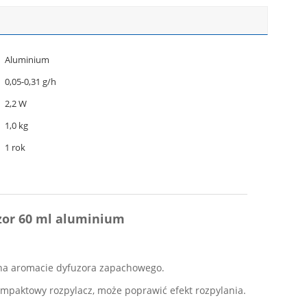
Aluminium
0,05-0,31 g/h
2,2 W
1,0 kg
1 rok
uzor 60 ml aluminium
e na aromacie dyfuzora zapachowego.
ompaktowy rozpylacz, może poprawić efekt rozpylania.