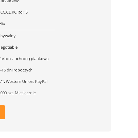
CREAROMA
FCC,CE,KC,RoHS
Miu
Zbywalny
negotiable
Karton z ochroną piankową
5-15 dni roboczych
T/T, Western Union, PayPal
000 szt. Miesięcznie