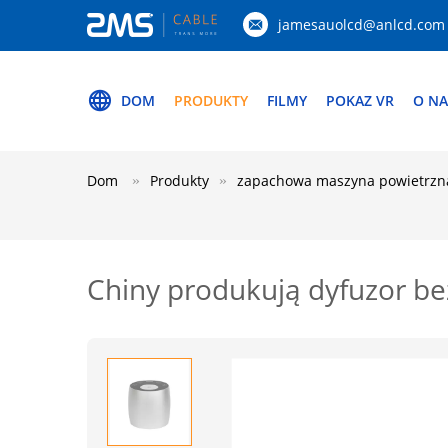
jamesauolcd@anlcd.com
DOM
PRODUKTY
FILMY
POKAZ VR
O NA
Dom
Produkty
zapachowa maszyna powietrzn
Chiny produkują dyfuzor b