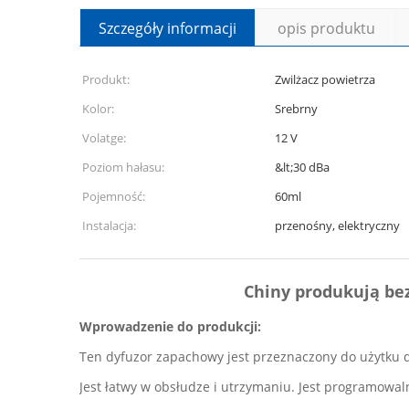
Szczegóły informacji
opis produktu
Produkt:
Zwilżacz powietrza
Kolor:
Srebrny
Volatge:
12 V
Poziom hałasu:
&lt;30 dBa
Pojemność:
60ml
Instalacja:
przenośny, elektryczny
Chiny produkują bez
Wprowadzenie do produkcji:
Ten dyfuzor zapachowy jest przeznaczony do użytku d
Jest łatwy w obsłudze i utrzymaniu. Jest programowa