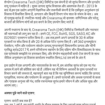
शेन्ज़ेन Crearoma Tech ((HK) लिमिटेड एक कंपनी है जो सुगंध विपणन और इनडोर
वायु प्रबंधन में माहिर है। मुख्य उत्पाद सुगंध विसारक और आवश्यक तेल हैं। 2013 के
बाद से,हम एक उद्योग अग्रणी वैज्ञानिक और तकनीकी कंपनी है कि एकीकृत अनुसंधान एवं
विकास में विकसित किया है, उत्पादन और बिक्री विभाग पांच साल के संचय के बाद। अब
दो प्रमुख ब्रांड हैंः स्फटिक-फ्लाई और Crearoma,जो क्रमशः वाणिज्यिक और घरेलू
बाजारों की विभिन्न मांगों को हल करने के लिए उपयोग किए जाते हैं.
अपनी स्थापना के बाद से, Crearoma Tech ((HK) लिमिटेड जिम्मेदारी और नवाचार
की भावनाओं को लागू कर रहा है। हमने CE, FCC, RoHS, SGS, SASO, KC और
ISO9001 प्रमाणन पारित किया है। अब तक,हमने अपने उत्पादों के 30 से अधिक
प्रकारों पर शोध किया है और 20 से अधिक पेटेंट प्राप्त किए हैं। हमें 360 इनक्यूबेटर
पेससेटर, ग्रीन और पर्यावरण संवर्धन उत्पाद,गुणवत्तापूर्ण विश्वसनीय उत्पाद और चीनी
प्रसिद्ध ब्रांड2017 में, हमने परियोजना सहयोग के लिए दक्षिण चीन विश्वविद्यालय के साथ
एक फ्रेमवर्क समझौते पर हस्ताक्षर किए, और शेन्ज़ेन माइक्रोफी बायो-टेक कंपनी के साथ
जैविक अनुसंधान एवं विकास कार्यालय स्थापित किया,Ltd उस वर्ष के अंत में.
इस उद्योग में एक अग्रणी और नवप्रवर्तक के रूप में, हम अंतरिक्ष सुगंध को एक नए गंध
आयाम में लाने की कोशिश कर रहे हैं।लेकिन यह भी विभिन्न अवसरों के दृश्य प्रभावों पर
विचार करने की जरूरत है, महत्वपूर्ण बात यह है कि यह सुनिश्चित करना चाहिए कि उत्पाद
प्राकृतिक, स्वस्थ और पर्यावरण के अनुकूल है।हमारे प्रयासों और अथक प्रयासों से कला
और ग्राहक अनुभव की गंध, ताकि रचनात्मक सुगंध हमारे जीवन में और अधिक सुख और
आराम लाए।
अक्सर पूछे जाने वाले प्रश्न:
प्रश्नः वारंटी कब तक है?
एकः यह 1 वर्ष है, हम वारंटी अवधि के दौरान मरम्मत के लिए आपको मुफ्त स्पेयर पार्ट्स