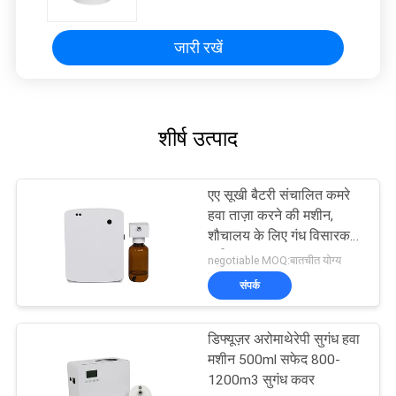
जारी रखें
शीर्ष उत्पाद
एए सूखी बैटरी संचालित कमरे
हवा ताज़ा करने की मशीन,
शौचालय के लिए गंध विसारक
मशीन
negotiable MOQ:बातचीत योग्य
संपर्क
डिफ्यूज़र अरोमाथेरेपी सुगंध हवा
मशीन 500ml सफेद 800-
1200m3 सुगंध कवर