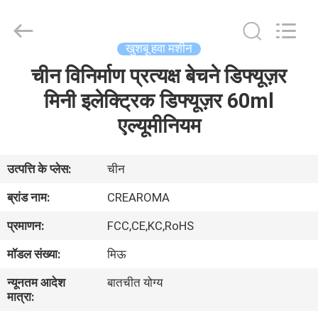
Meter
Online
Market.
All
Rights
खुशबू हवा मशीन
Reserved.
Developed
चीन विनिर्माण प्रत्यक्ष बेचने डिफ्यूज़र
घर
by
ECER
मिनी इलेक्ट्रिक डिफ्यूज़र 60ml
उत्पादों
एल्यूमीनियम
वीडियो
उत्पत्ति के प्लेस:
चीन
ब्रांड नाम:
CREAROMA
वीआर
प्रमाणन:
FCC,CE,KC,RoHS
दिखाएँ
मॉडल संख्या:
मिऊ
हमारे
न्यूनतम आदेश
बातचीत योग्य
मात्रा:
बारे