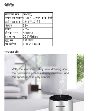
विनिर्देश:
मॉडल का नाम
एमआईयू
उत्पाद का आकार
123L*123W*112H मिमी
कार्टन का आकार
25*17*17 सेमी
वोल्टेज
12v
शक्ति
2.2w
शोर का स्तर
<30dba
तेल क्षमता
60 मिलीलीटर
शुद्ध भार
1.0 किलो
गंध कवरेज
150-200m^3
उत्पादन शोः