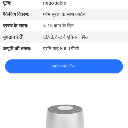
मूल्य:
negotiable
में
पैकेजिंग विवरण:
फोम सुरक्षा के साथ कार्टन
कारखाना
प्रसव के समय:
5-15 काम के दिन
भ्रमण
भुगतान शर्तें:
टी/टी, वेस्टर्न यूनियन, पेपैल
आपूर्ति की क्षमता:
प्रति माह 8000 पीसी
गुणवत्ता
नियंत्रण
सबसे अच्छी कीमत
संपर्क
करें
समाचार