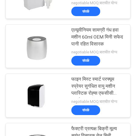
negotiable MOQ:बातचीत योग्य
संपर्क
एल्यूमीनियम सामग्री गंध हवा
मशीन 60ml OEM मिनी सफेद
पानी रहित विसारक
negotiable MOQ:बातचीत योग्य
संपर्क
फाइन मिस्ट स्मार्ट परफ्यूम
स्प्रेयर सुगंधित वायु मशीन
प्लास्टिक रोह्स एफसीसी
अनुमोदन सुगंध
negotiable MOQ:बातचीत योग्य
संपर्क
फैक्टरी प्रत्यक्ष बिक्री मूल्य
सुगंध विसारक तेल मिनी