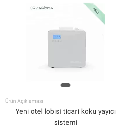
GEÇIN
HABERLER
BIR
TEKLIF
ISTEĞI
SITE
Ürün Açıklaması
HARITASI
Yeni otel lobisi ticari koku yayıcı
sistemi
GIZLILIK