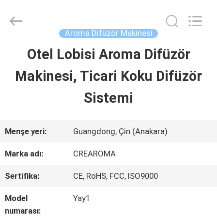
Water
Meter
Online
Market.
Aroma Difüzör Makinesi
All
Rights
Otel Lobisi Aroma Difüzör
EV
Reserved.
Developed
Makinesi, Ticari Koku Difüzör
by
ECER
ÜRÜN:%
Sistemi
S
Menşe yeri:
Guangdong, Çin (Anakara)
VİDEOLAR
Marka adı:
CREAROMA
Sertifika:
CE, RoHS, FCC, ISO9000
VR
Model
Yay1
GÖSTERISI
numarası: