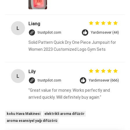
Liang
L
trustpilot.com
Yardımsever (44)
Solid Pattern Quick Dry One Piece Jumpsuit for
Women 2023 Customized Logo Gym Sets
Lily
L
trustpilot.com
Yardımsever (666)
"Great value for money. Works perfectly and
arrived quickly. Will definitely buy again."
koku Hava Makinesi
elektrikli aroma difüzör
aroma esansiyel yağı difüzörü