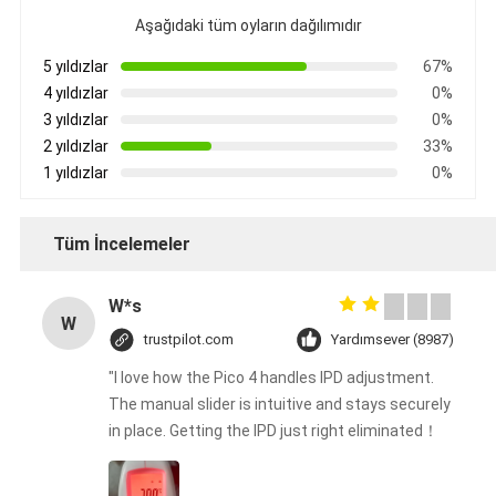
Aşağıdaki tüm oyların dağılımıdır
5 yıldızlar
67%
4 yıldızlar
0%
3 yıldızlar
0%
2 yıldızlar
33%
1 yıldızlar
0%
Tüm İncelemeler
W*s
W
trustpilot.com
Yardımsever (8987)
"I love how the Pico 4 handles IPD adjustment.
The manual slider is intuitive and stays securely
in place. Getting the IPD just right eliminated！