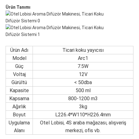
Ürün Tanımı
POLITIKASI
Ürün Adı
Ticari koku yayıcısı
Model
Arc1
Güç
7.5W
Voltaj
12V
Gürültü
< 50dba
Kapasite
500 ml
Kapsama
800-1200 m3
Ağırlık
3kg
Boyut
L226.4*W110*H226.4mm
Uygulama
Otel Lobisi, 4S araba mağazası, alışveriş
Alanı
merkezi, ofis vb.