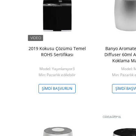
 satış fiyatı
2019 Kokusu Çözümü Temel
Banyo Aromate
lı yağ mini
ROHS Sertifikası
Diffuser 60ml
 alüminyum
Koklama Ma
Miu
Model: Yayınlanıyor3
Model: 
edilebilir
Min: Pazarlık edilebilir
Min: Pazarlık e
ŞVURUN
ŞIMDI BAŞVURUN
ŞIMDI BAŞ