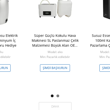
su Elektrik
Süper Güçlü Kokulu Hava
Susuz Essen
minyum İç
Makinesi 5L Paslanmaz Çelik
100ml Ka
oru Hediye
Malzemesi Büyük Alan OEM
Pazarlama Ç
ODM
Miu
Model: eko
Model:
dilebilir
Min: Pazarlık edilebilir
Min: Paz
VURUN
ŞIMDI BAŞVURUN
ŞIMD
DAHA