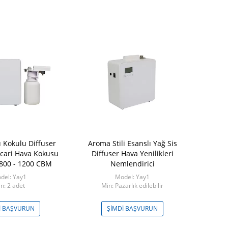
ü Kokulu Diffuser
Aroma Stili Esanslı Yağ Sis
Plastik 800
icari Hava Kokusu
Diffuser Hava Yenilikleri
makine arom
800 - 1200 CBM
Nemlendirici
ODM sertifi
del: Yay1
Model: Yay1
Model: H
n: 2 adet
Min: Pazarlık edilebilir
Min: Paza
I BAŞVURUN
ŞIMDI BAŞVURUN
ŞIMDI