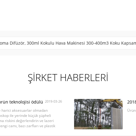
Difüzör Makinesi 5L Ultra Büyük Kapasiteli Paslanmaz Çelik Malz
ŞIRKET HABERLERI
rün teknolojisi ödülü
2019-03-26
2018
e harici aksesuarlar olmadan
Ürün 
oskop ile yerinde küçük şüpheli
ma riskini değerlendirin ve lazeri
ngi camı, bazı zarfları ve plastik
.