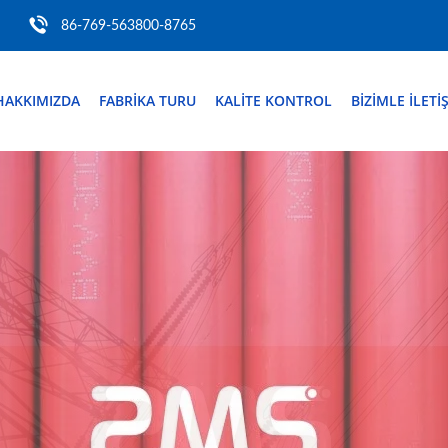
86-769-563800-8765
HAKKIMIZDA
FABRIKA TURU
KALITE KONTROL
BIZIMLE ILETI