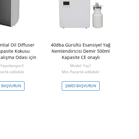
tial Oil Diffuser
40dba Gürültü Esansiyel Yağ
500ml Parfü
pasite Kokusu
Nemlendiricisi Demir 500ml
Marka Ope
alışma Odası için
Kapasite CE onaylı
için Aromat
 Yayınlanıyor3
Model: Yay1
Mod
arlık edilebilir
Min: Pazarlık edilebilir
Min: Paza
I BAŞVURUN
ŞIMDI BAŞVURUN
ŞIMDI