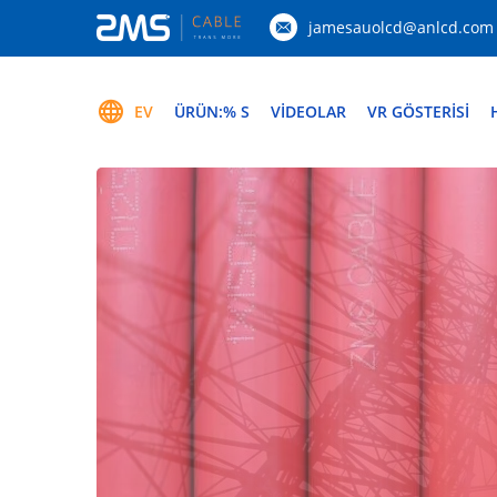
jamesauolcd@anlcd.com
EV
ÜRÜN:% S
VİDEOLAR
VR GÖSTERISI