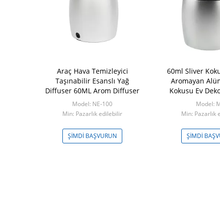
ulu Diffuser
Araç Hava Temizleyici
60ml Sliver Koku
/ ROHS / FCC
Taşınabilir Esanslı Yağ
Aromayan Alü
kası
Diffuser 60ML Arom Diffuser
Kokusu Ev Dek
ro300
Model: NE-100
Model: 
adet
Min: Pazarlık edilebilir
Min: Pazarlık e
ŞVURUN
ŞIMDI BAŞVURUN
ŞIMDI BAŞ