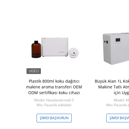
nslı Yağ Sis
Plastik 800ml koku dağıtıcı
Büyük Alan 1L Kok
Yenilikleri
makine aroma transferi OEM
Makine Tatlı At
irici
ODM sertifikası koku cihazı
için Uy
Yay1
Model: Havalandırma6-S
Model: A
edilebilir
Min: Pazarlık edilebilir
Min: Pazarlık e
ŞVURUN
ŞIMDI BAŞVURUN
ŞIMDI BAŞ