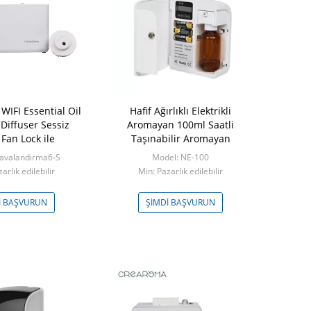
WIFI Essential Oil
Hafif Ağırlıklı Elektrikli
Renkli Bey
Diffuser Sessiz
Aromayan 100ml Saatli
Makinesi 
Fan Lock ile
Taşınabilir Aromayan
Odası için 
avalandırma6-S
Model: NE-100
Mode
arlık edilebilir
Min: Pazarlık edilebilir
Min: Paza
I BAŞVURUN
ŞIMDI BAŞVURUN
ŞIMDI