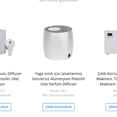
Belki onlarla ilgileneceksin
ulu Diffuser
Yoga sınıfı için tasarlanmış
Çelik Kürs
mosfer Otel
benzersiz Alüminyum Patentli
Makinesi, T
gun
Oda Parfüm Diffuser
Makinesi 
RC2
Model: Miu
Mo
dilebilir
Min: Pazarlık edilebilir
Mi
VURUN
ŞIMDI BAŞVURUN
ŞIMD