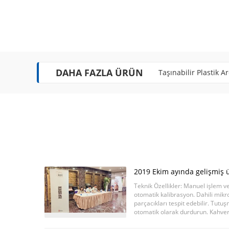
DAHA FAZLA ÜRÜN
Beyaz Kokulu Aroma 
2019 Ekim ayında gelişmiş ü
Teknik Özellikler: Manuel işlem v
otomatik kalibrasyon. Dahili mikr
parçacıkları tespit edebilir. Tutuş
otomatik olarak durdurun. Kahvere
ambalajları delin. Küçük ve hafif, ..