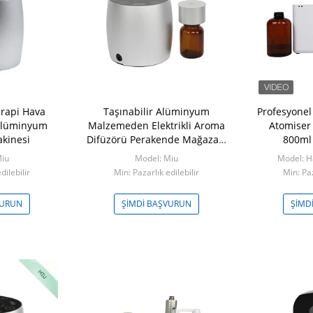
rapi Hava
Taşınabilir Alüminyum
Profesyonel 
 Alüminyum
Malzemeden Elektrikli Aroma
Atomiser 
kinesi
Difüzörü Perakende Mağazası
800ml 
Aroma Pazarlaması
Miu
Model: Miu
Model: H
dilebilir
Min: Pazarlık edilebilir
Min: Paz
VURUN
ŞIMDI BAŞVURUN
ŞIMD