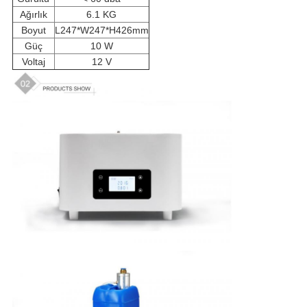
Ağırlık
6.1 KG
POLITIKASI
Boyut
L247*W247*H426mm
Güç
10 W
Voltaj
12 V