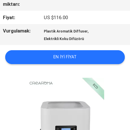
miktarı:
HAKKIMIZDA
Fiyat:
US $116.00
Vurgulamak:
,
Plastik Aromatik Diffuser
FABRIKA
Elektrikli Koku Difüzörü
TURU
EN IYI FIYAT
KALITE
KONTROL
BIZIMLE
ILETIŞIME