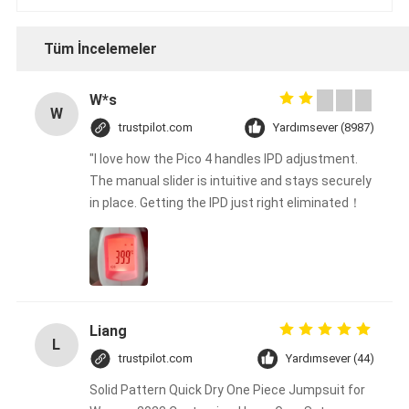
Tüm İncelemeler
W*s
W
trustpilot.com
Yardımsever (8987)
"I love how the Pico 4 handles IPD adjustment.
The manual slider is intuitive and stays securely
in place. Getting the IPD just right eliminated！
Liang
L
trustpilot.com
Yardımsever (44)
Solid Pattern Quick Dry One Piece Jumpsuit for