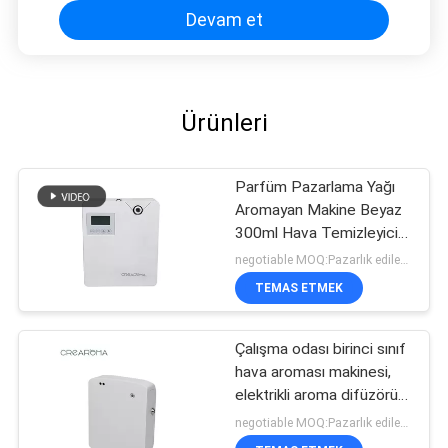
Devam et
Ürünleri
Parfüm Pazarlama Yağı
Aromayan Makine Beyaz
300ml Hava Temizleyicisi
Wifi Uygulama Kontrolü
negotiable MOQ:Pazarlık edilebilir
TEMAS ETMEK
Çalışma odası birinci sınıf
hava aroması makinesi,
elektrikli aroma difüzörü
35dba Gürültü
negotiable MOQ:Pazarlık edilebilir