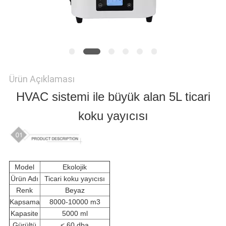
GEÇIN
HABERLER
BIR
Ürün Açıklaması
HVAC sistemi ile büyük alan 5L ticari
TEKLIF
koku yayıcısı
ISTEĞI
SITE
Model
Ekolojik
Ürün Adı
Ticari koku yayıcısı
HARITASI
Renk
Beyaz
Kapsama
8000-10000 m3
Kapasite
5000 ml
GIZLILIK
Gürültü
< 60 dba