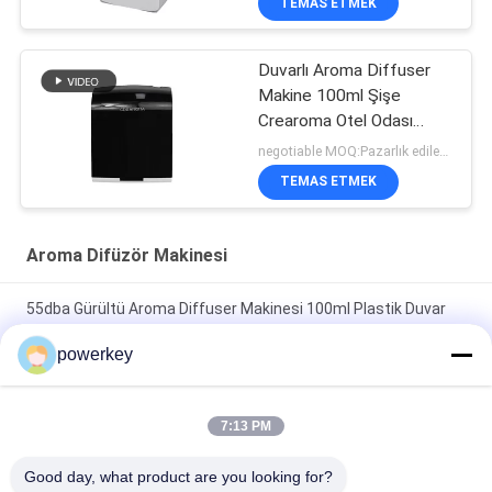
TEMAS ETMEK
Duvarlı Aroma Diffuser
Makine 100ml Şişe
Crearoma Otel Odası
Uygulama
negotiable MOQ:Pazarlık edilebilir
TEMAS ETMEK
Aroma Difüzör Makinesi
55dba Gürültü Aroma Diffuser Makinesi 100ml Plastik Duvar
Montajlı Esanslı Yağ Diffuser
powerkey
Duvarlı Aroma Diffuser Makine 100ml Şişe Crearoma Otel
Odası Uygulama
7:13 PM
Elektrikli Ev Aromayan Makine Çelik Materail 28.5W 24V 60ml
Good day, what product are you looking for?
şişe ile