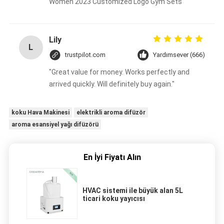
Women 2023 Customized Logo Gym Sets
Lily
L
trustpilot.com
Yardımsever (666)
"Great value for money. Works perfectly and
arrived quickly. Will definitely buy again."
koku Hava Makinesi
elektrikli aroma difüzör
aroma esansiyel yağı difüzörü
En İyi Fiyatı Alın
HVAC sistemi ile büyük alan 5L
ticari koku yayıcısı