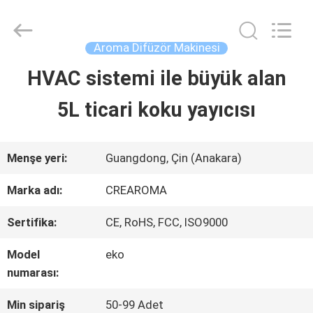
Water
Meter
Online
Market.
Aroma Difüzör Makinesi
All
Rights
HVAC sistemi ile büyük alan
EV
Reserved.
Developed
5L ticari koku yayıcısı
by
ECER
ÜRÜN:%
S
Menşe yeri:
Guangdong, Çin (Anakara)
Marka adı:
CREAROMA
VİDEOLAR
Sertifika:
CE, RoHS, FCC, ISO9000
Model
eko
VR
numarası:
GÖSTERISI
Min sipariş
50-99 Adet