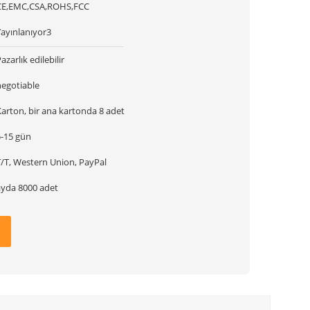
CE,EMC,CSA,ROHS,FCC
Yayınlanıyor3
azarlık edilebilir
negotiable
arton, bir ana kartonda 8 adet
5-15 gün
T/T, Western Union, PayPal
ayda 8000 adet