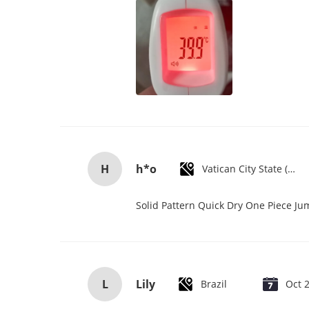
H
h*o
Vatican City State (Holy See)
Solid Pattern Quick Dry One Piece J
L
Lily
Brazil
Oct 