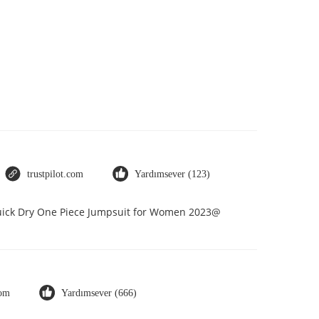
trustpilot.com
Yardımsever (123)
Quick Dry One Piece Jumpsuit for Women 2023@
com
Yardımsever (666)