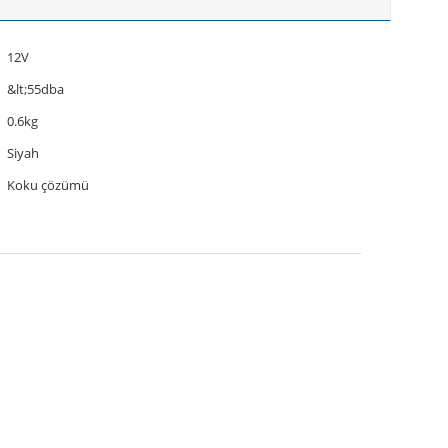
12V
&lt;55dba
0.6kg
Siyah
Koku çözümü