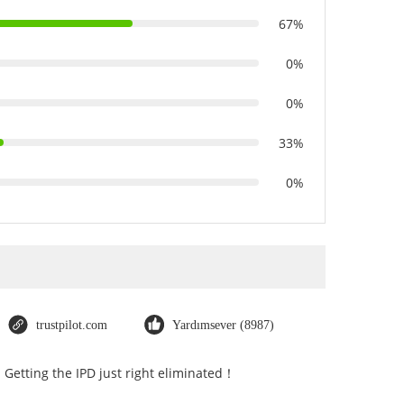
67%
0%
0%
33%
0%
trustpilot.com
Yardımsever (8987)
. Getting the IPD just right eliminated！