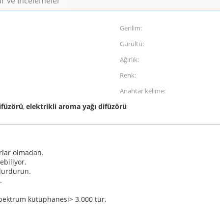
r ve İncelemeler
Gerilim:
Gürültü:
Ağırlık:
Renk:
Anahtar kelime:
ifüzörü
elektrikli aroma yağı difüzörü
,
rlar olmadan.
ebiliyor.
 durdurun.
.
pektrum kütüphanesi> 3.000 tür.