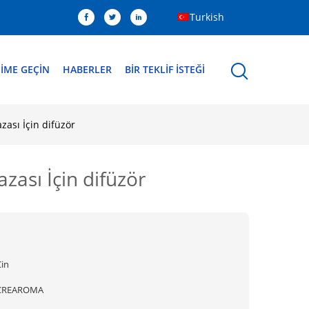
Turkish
ŞIME GEÇIN
HABERLER
BIR TEKLIF ISTEĞI
zası İçin difüzör
zası İçin difüzör
Çin
CREAROMA