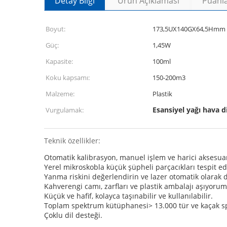
Detay Bilgi
Ürün Açıklaması
Puanla
Boyut:
173,5UX140GX64,5Hmm
Güç:
1,45W
Kapasite:
100ml
Koku kapsamı:
150-200m3
Malzeme:
Plastik
Esansiyel yağı hava d
Vurgulamak:
Teknik özellikler:
Otomatik kalibrasyon, manuel işlem ve harici aksesua
Yerel mikroskobla küçük şüpheli parçacıkları tespit ed
Yanma riskini değerlendirin ve lazer otomatik olarak
Kahverengi camı, zarfları ve plastik ambalajı aşıyorum
Küçük ve hafif, kolayca taşınabilir ve kullanılabilir.
Toplam spektrum kütüphanesi> 13.000 tür ve kaçak s
Çoklu dil desteği.