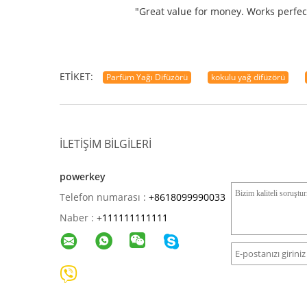
"Great value for money. Works perfectl
ETIKET:
Parfüm Yağı Difüzörü
kokulu yağ difüzörü
İLETIŞIM BILGILERI
powerkey
Telefon numarası :
+8618099990033
Naber :
+
111111111111