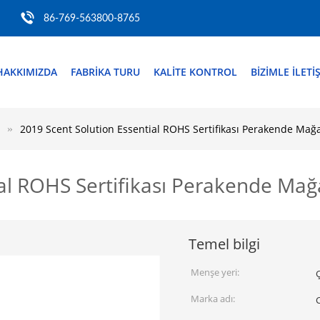
86-769-563800-8765
HAKKIMIZDA
FABRIKA TURU
KALITE KONTROL
BIZIMLE ILETI
2019 Scent Solution Essential ROHS Sertifikası Perakende Mağa
al ROHS Sertifikası Perakende Mağa
Temel bilgi
Menşe yeri:
Marka adı: