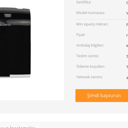
Sertifika:
Model numarası:
Min sipariş miktarı:
P
Fiyat:
Ambalaj bilgileri:
K
Teslim süresi:
Ödeme koşulları:
Yetenek temini:
Şimdi başvurun