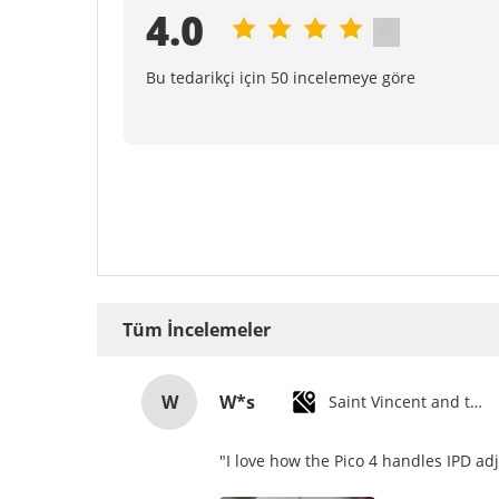
4.0
Bu tedarikçi için 50 incelemeye göre
Tüm İncelemeler
W
W*s
Saint Vincent and the Grenadines
"I love how the Pico 4 handles IPD ad