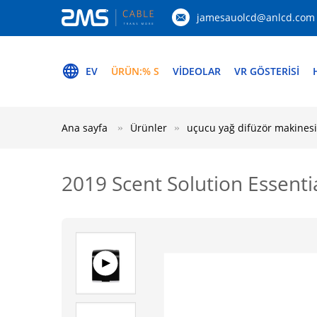
jamesauolcd@anlcd.com
EV
ÜRÜN:% S
VİDEOLAR
VR GÖSTERISI
Ana sayfa
Ürünler
uçucu yağ difüzör makinesi
2019 Scent Solution Essenti