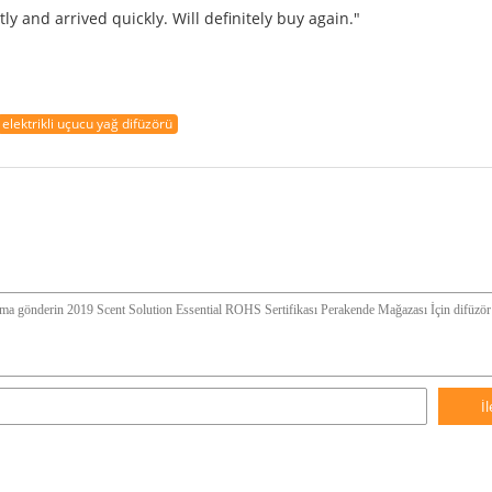
y and arrived quickly. Will definitely buy again."
elektrikli uçucu yağ difüzörü
İ