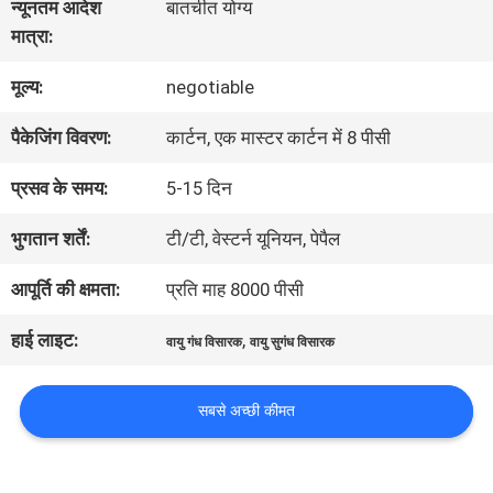
हमारे
न्यूनतम आदेश
बातचीत योग्य
मात्रा:
बारे
मूल्य:
negotiable
में
पैकेजिंग विवरण:
कार्टन, एक मास्टर कार्टन में 8 पीसी
कारखाना
प्रसव के समय:
5-15 दिन
भ्रमण
भुगतान शर्तें:
टी/टी, वेस्टर्न यूनियन, पेपैल
आपूर्ति की क्षमता:
प्रति माह 8000 पीसी
गुणवत्ता
हाई लाइट:
,
वायु गंध विसारक
वायु सुगंध विसारक
नियंत्रण
सबसे अच्छी कीमत
संपर्क