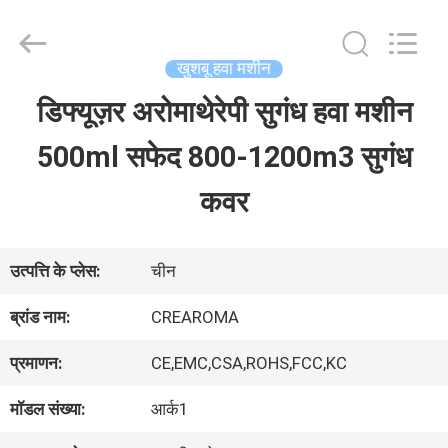
Water
Meter
Online
Market.
खुशबू हवा मशीन
All
Rights
डिफ्यूज़र अरोमाथेरेपी सुगंध हवा मशीन
घर
Reserved.
Developed
500ml सफेद 800-1200m3 सुगंध
by
ECER
उत्पादों
कवर
वीडियो
उत्पत्ति के प्लेस:
चीन
ब्रांड नाम:
CREAROMA
वीआर
प्रमाणन:
CE,EMC,CSA,ROHS,FCC,KC
दिखाएँ
मॉडल संख्या:
आर्क1