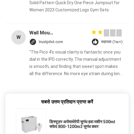
Solid Pattern Quick Dry One Piece Jumpsuit for
Women 2023 Customized Logo Gym Sets
Wall Mounted Aroma Diffuser Machine 100ml Bottle Crearoma Hotel Room Application
W
trustpilot.com
सहायक (1w+)
"The Pico 4's visual clarity is fantastic once you
dial in the IPD correctly. The manual adjustment
is smooth, and finding that sweet spot makes
all the difference. No more eye strain during long
sessions. Highly recommend taking the time to
set it up properly!""The Pico 4's visual clarity is
fantastic once you dial in the IPD correctly. The
सबसे उत्तम प्रतिदान प्राप्त करें
manual adjustment is smooth, and finding that
sweet spot makes all the difference. No more
eye strain during long sessions. Highly
डिफ्यूज़र अरोमाथेरेपी सुगंध हवा मशीन 500ml
recommend taking the time to set it up
सफेद 800-1200m3 सुगंध कवर
properly!""The Pico 4's visual clarity is fantastic