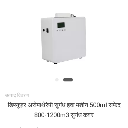
करें
समाचार
एक
उद्धरण
की
विनती
करे
उत्पाद विवरण
डिफ्यूज़र अरोमाथेरेपी सुगंध हवा मशीन 500ml सफेद
800-1200m3 सुगंध कवर
साइटमैप