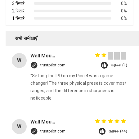
3 सितारे
0%
2 सितारे
0%
1 सितारे
0%
सभी समीक्षाएँ
Wall Mounted Aroma Diffuser Machine 100ml Bottle Crearoma Hotel Room Application
W
trustpilot.com
सहायक (1)
"Setting the IPD on my Pico 4 was a game-
changer! The three physical presets cover most
ranges, and the difference in sharpness is
noticeable.
Wall Mounted Aroma Diffuser Machine 100ml Bottle Crearoma Hotel Room Application
W
trustpilot.com
सहायक (44)