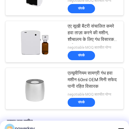
negotiable MOQ:बातचीत योग्य
संपर्क
एए सूखी बैटरी संचालित कमरे
हवा ताज़ा करने की मशीन,
शौचालय के लिए गंध विसारक
मशीन
negotiable MOQ:बातचीत योग्य
संपर्क
एल्यूमीनियम सामग्री गंध हवा
मशीन 60ml OEM मिनी सफेद
पानी रहित विसारक
negotiable MOQ:बातचीत योग्य
संपर्क
खुशबू हवा मशीन
powerkey