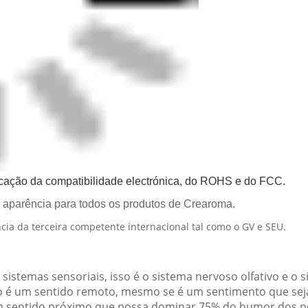
icação da compatibilidade electrónica, do ROHS e do FCC.
a aparência para todos os produtos de Crearoma.
ia da terceira competente internacional tal como o GV e SEU.
istemas sensoriais, isso é o sistema nervoso olfativo e o s
ro é um sentido remoto, mesmo se é um sentimento que seja
 um sentido próximo que possa dominar 75% do humor dos p