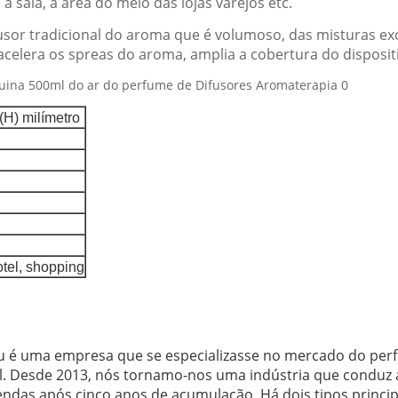
 sala, a área do meio das lojas varejos etc.
usor tradicional do aroma que é volumoso, das misturas e
acelera os spreas do aroma, amplia a cobertura do disposit
(H) milímetro
otel, shopping
u é uma empresa que se especializasse no mercado do perf
al. Desde 2013, nós tornamo-nos uma indústria que conduz a
ndas após cinco anos de acumulação. Há dois tipos princi