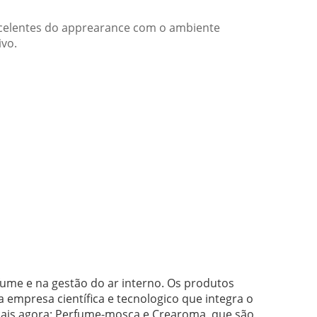
xcelentes do apprearance com o ambiente
ivo.
ume e na gestão do ar interno. Os produtos
 empresa científica e tecnologico que integra o
pais agora: Perfume-mosca e Crearoma, que são