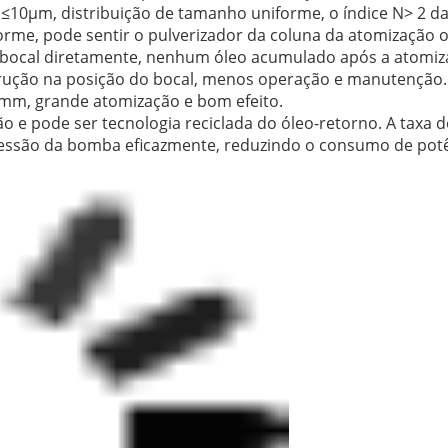
10μm, distribuição de tamanho uniforme, o índice N> 2 da 
niforme, pode sentir o pulverizador da coluna da atomização 
do bocal diretamente, nenhum óleo acumulado após a atomi
trução na posição do bocal, menos operação e manutenção.
50mm, grande atomização e bom efeito.
 e pode ser tecnologia reciclada do óleo-retorno. A taxa 
ressão da bomba eficazmente, reduzindo o consumo de potê