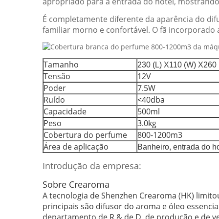
apropriado para a entrada do hotel, mostrando a
É completamente diferente da aparência do dif
familiar morno e confortável.
O fã incorporado 
Tamanho
230 (L) X110 (W) X260 
Tensão
12V
Poder
7.5W
Ruído
<40dba
Capacidade
500ml
Peso
3.0kg
Cobertura do perfume
800-1200m3
Área de aplicação
Banheiro, entrada do h
Introdução da empresa:
Sobre Crearoma
A tecnologia de Shenzhen Crearoma (HK) limito
principais são difusor do aroma e óleo essenci
departamento de R & de D, de produção e de ve