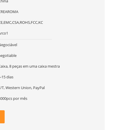
China
CREAROMA
CE,EMC,CSA,ROHS,FCC,KC
Arco1
Negociável
negotiable
Caixa, 8 peças em uma caixa mestra
-15 dias
T/T, Western Union, PayPal
8000pcs por mês