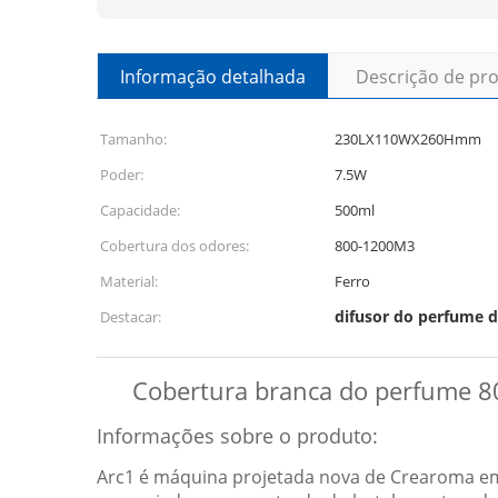
Informação detalhada
Descrição de pr
Tamanho:
230LX110WX260Hmm
Poder:
7.5W
Capacidade:
500ml
Cobertura dos odores:
800-1200M3
Material:
Ferro
difusor do perfume d
Destacar:
Cobertura branca do perfume 8
Informações sobre o produto:
Arc1 é máquina projetada nova de Crearoma em 2