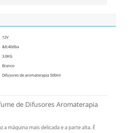
12V
&lt;40dba
3.0KG
Branco
Difusores de aromaterapia 500ml
fume de Difusores Aromaterapia
 a máquina mais delicada e a parte alta. É