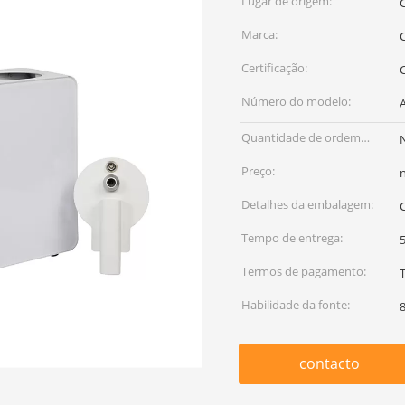
Lugar de origem:
Marca:
Certificação:
Número do modelo:
Quantidade de ordem
mínima:
Preço:
Detalhes da embalagem:
Tempo de entrega:
5
Termos de pagamento:
Habilidade da fonte:
contacto