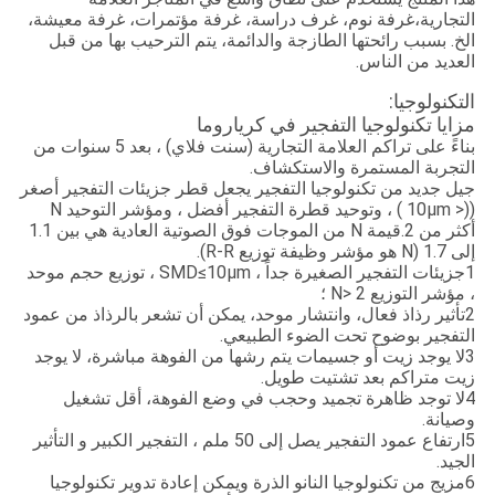
التجارية،
غرفة نوم، غرف دراسة، غرفة مؤتمرات، غرفة معيشة،
الخ. بسبب رائحتها الطازجة والدائمة، يتم الترحيب بها من قبل
العديد من الناس.
التكنولوجيا:
مزايا تكنولوجيا التفجير في كرياروما
بناءً على تراكم العلامة التجارية (سنت فلاي) ، بعد 5 سنوات من
التجربة المستمرة والاستكشاف.
جيل جديد من تكنولوجيا التفجير يجعل قطر جزيئات التفجير أصغر
((< 10μm ) ، وتوحيد قطرة التفجير أفضل ، ومؤشر التوحيد N
أكثر من 2.قيمة N من الموجات فوق الصوتية العادية هي بين 1.1
إلى 1.7 (N هو مؤشر وظيفة توزيع R-R).
1جزيئات التفجير الصغيرة جداً ، SMD≤10μm ، توزيع حجم موحد
، مؤشر التوزيع N> 2 ؛
2تأثير رذاذ فعال، وانتشار موحد، يمكن أن تشعر بالرذاذ من عمود
التفجير بوضوح تحت الضوء الطبيعي.
3لا يوجد زيت أو جسيمات يتم رشها من الفوهة مباشرة، لا يوجد
زيت متراكم بعد تشتيت طويل.
4لا توجد ظاهرة تجميد وحجب في وضع الفوهة، أقل تشغيل
وصيانة.
5ارتفاع عمود التفجير يصل إلى 50 ملم ، التفجير الكبير و التأثير
الجيد.
6مزيج من تكنولوجيا النانو الذرة ويمكن إعادة تدوير تكنولوجيا