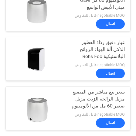
الألومنيوم 60 مل OEM
ميني الأبيض الواسع
negotiable MOQ:قابل للتفاوض
اتصال
غبار دقيق رذاذ العطور
الذكي آلة الهواء الروائح
البلاستيكية Rohs Fcc
الموافقة الرائحة
negotiable MOQ:قابل للتفاوض
اتصال
سعر بيع مباشر من المصنع
مزيل الرائحة الزيت مزيل
صغير 60 مل من الألومنيوم
negotiable MOQ:قابل للتفاوض
اتصال