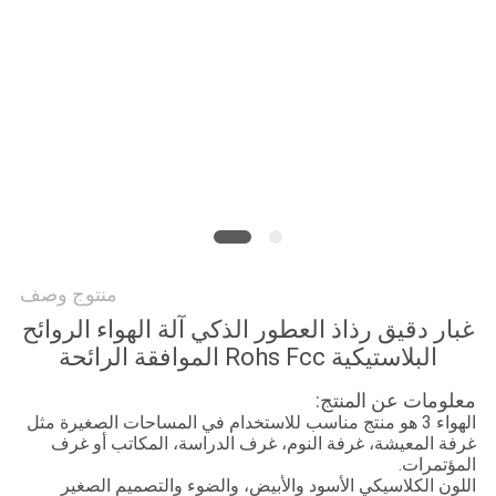
أخبار
اطلب
اقتباس
خريطة
الموقع
منتوج وصف
سياسة
غبار دقيق رذاذ العطور الذكي آلة الهواء الروائح
الخصوصية
البلاستيكية Rohs Fcc الموافقة الرائحة
معلومات عن المنتج:
الهواء 3 هو منتج مناسب للاستخدام في المساحات الصغيرة مثل
غرفة المعيشة، غرفة النوم، غرف الدراسة، المكاتب أو غرف
المؤتمرات.
اللون الكلاسيكي الأسود والأبيض، والضوء والتصميم الصغير