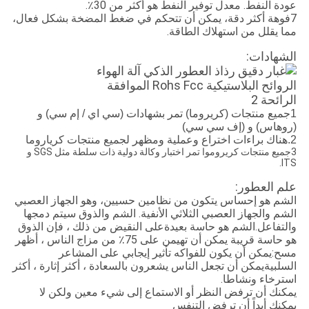
عودة النفط. معدل توفير النفط هو أكثر من 30٪.
7فوهة أكثر دقة، يمكن أن تتحكم في ضغط المضخة بشكل فعال،
مما يقلل من استهلاك الطاقة.
الشهادات:
1جميع منتجات (كريروما) تمر بشهادات (سي اي / إم سي) و
(روهاس) و (إف سي سي)
2.هناك براءات اختراع وعملية ومظهر لجميع منتجات كرياروما
3جميع منتجات كريروموا تمر اختبار وكالة دولية ذات سلطة مثل SGS و
ITS.
علم العطور:
الشم هو إحساس يتكون من نظامين حسيين، وهو الجهاز العصبي
الشم والجهاز العصبي الثلاثي الأنفية. الشم والذوق سيتم دمجها
والتفاعل.الشم هو حاسة بعيدةعلى النقيض من ذلك ، فإن الذوق
هو حاسة قريبة يمكن أن تهيمن على 75٪ من مزاج الناس ، أظهر
مسح:يمكن أن يكون للفواكه تأثير إيجابي على المشاعر
السلبيةيمكن أن تجعل الناس يشعرون بالسعادة ، أكثر إثارة ، أكثر
استرخاء ونشاطا.
يمكنك أن ترفض النظر أو الاستماع إلى شيء معين ولكن لا
يمكنك أبداً أن ترفض التنفس