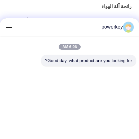
رائحة آلة الهواء
الصين تصنيع البيع المباشر موزع ميني موزع كهربائي 60ml الألومنيوم
powerkey
سعر بيع مباشر من المصنع الزيت الأساسي النكهة الموزع الصغير 60
مل من الألومنيوم
6:06 AM
100 مل المعدات الممتازة للزيوت الأساسية الواسعة الواسعة الواسعة
الواسعة الواسعة الواسعة 1.57W
Good day, what product are you looking for?
فئات شعبية
جميع
آلة رائحة الناشر
ماكينة نشر الروائح
آلة الناشر الزيوت 
ناشر عطر أوتوماتيكي
الأساسية
ناشر رائحة التكييف
نظام توصيل الرائحة