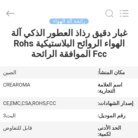
Meter
Online
Market.
All
Rights
رائحة آلة الهواء
Reserved.
Developed
غبار دقيق رذاذ العطور الذكي آلة
منزل،
by
ECER
الهواء الروائح البلاستيكية Rohs
بيت
Fcc الموافقة الرائحة
منتجات
مكان المنشأ:
الصين
أشرطة
اسم العلامة
CREAROMA
فيديو
التجارية:
إصدار الشهادات:
CE,EMC,CSA,ROHS,FCC
عرض
رقم الموديل:
البث3
الواقع
الحد الأدنى
قابل للتفاوض
الافتراضي
لكمية: