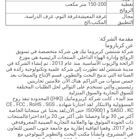
تغطية
150-200 متر مكعب
الروائح
مجال
غرفة النوم، غرف الدراسة،
غرفة المعيشة
التطبيق
المكتب،
الخ
مقدمة الشركة:
عن كرياروما
شركة شنتشن كريروما تيك هي شركة متخصصة في تسويق
الروائح وإدارة الهواء الداخلي. المنتجات الرئيسية هي موزع
الرائحة والزيوت الأساسية. منذ عام 2013 ، تم إنشاء الشركة في
مدينة شنتشن.لقد تطورت إلى شركة علمية وتكنولوجية رائدة في
الصناعة التي تدمج البحث والتطوير، قسم الإنتاج والمبيعات بعد
خمس سنوات من التراكم. هناك الآن علامتين تجاريتين
رئيسيتين:والتي تستخدم على التوالي لحل الطلبات المختلفة
للسوق التجارية والسوق المنزلية.
منذ البدء ، كانت شركة كريروماتيك ((HK)) المحدودة تنفذ روح
المسؤولية والابتكار. لقد اجتازنا شهادة CE ، FCC ، RoHS ، SGS ،
SASO ، KC و ISO9001. حتى الآن,لقد بحثنا عن منتجاتنا الخاصة
أكثر من 30 نوعاً وحصلنا على أكثر من 20 براءة اختراعالمنتجات
ذات الجودة الموثوق بها والعلامة التجارية الصينية المعروفةفي
عام 2017، وقعنا اتفاقية إطارية مع جامعة جنوب الصين للتعاون
في المشروع، وأنشأنا مكتب البحث والتطوير البيولوجي مع