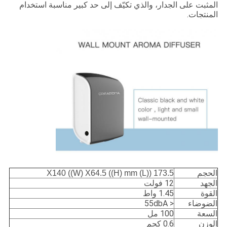
المثبت على الجدار، والذي تكيّف إلى حد كبير مناسبة استخدام
المنتجات.
الحجم
173.5 ((L) X140 ((W) X64.5 ((H) mm
الجهد
12 فولت
القوة
1.45 واط
الضوضاء
< 55dbA
السعة
100 مل
الوزن
0.6 كجم