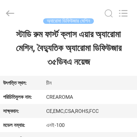
Water
Meter
Online
Market.
অ্যারোমা ডিফিউজার মেশিন
All
Rights
স্টাডি রুম ফার্স্ট ক্লাস এয়ার অ্যারোমা
বাড়ি
Reserved.
Developed
মেশিন, বৈদ্যুতিক অ্যারোমা ডিফিউজার
by
ECER
পণ্য
৩৫ডিবএ নয়েজ
ভিডিও
উৎপত্তি স্থল:
চীন
পরিচিতিমুলক নাম:
CREAROMA
VR
সাক্ষ্যদান:
CE,EMC,CSA,ROHS,FCC
প্রদর্শন
মডেল নম্বার:
এনই-100