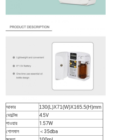
আকার
130(L)X71(W)X165.5(H)mm
ভোল্টেজ
4.5V
পাওয়ার
1.57W
গোলমাল
＜35dba
ক্ষমতা
100ml