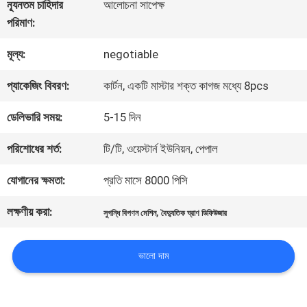
আমাদের
ন্যূনতম চাহিদার
আলোচনা সাপেক্ষ
পরিমাণ:
সম্পর্কে
মূল্য:
negotiable
কারখানা
প্যাকেজিং বিবরণ:
কার্টন, একটি মাস্টার শক্ত কাগজ মধ্যে 8pcs
ভ্রমণ
ডেলিভারি সময়:
5-15 দিন
পরিশোধের শর্ত:
টি/টি, ওয়েস্টার্ন ইউনিয়ন, পেপাল
মান
যোগানের ক্ষমতা:
প্রতি মাসে 8000 পিসি
নিয়ন্ত্রণ
লক্ষণীয় করা:
,
সুগন্ধি বিপণন মেশিন
বৈদ্যুতিক ঘ্রাণ ডিফিউজার
যোগাযোগ
ভালো দাম
করুন