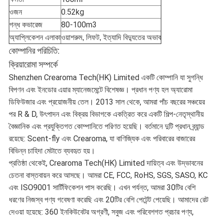
ওজন
0.52kg
গন্ধ কভারেজ
80-100m3
অ্যাপ্লিকেশন এলাকা
ওয়াশরুম, লিফট, ইত্যাদি বিদ্যুতের অভাব
কোম্পানির পরিচিতি:
ক্রিয়ারোমা সম্পর্কে
Shenzhen Crearoma Tech(HK) Limited একটি কোম্পানি যা সুগন্ধি
বিপণন এবং ইনডোর এয়ার ম্যানেজমেন্টে বিশেষজ্ঞ। প্রধান পণ্য হল অ্যারোমা
ডিফিউজার এবং প্রয়োজনীয় তেল। 2013 সাল থেকে, আমরা পাঁচ বছরের সঞ্চয়ের
পর R & D, উৎপাদন এবং বিক্রয় বিভাগকে একত্রিত করে একটি শিল্প-নেতৃস্থানীয়
বৈজ্ঞানিক এবং প্রযুক্তিগত কোম্পানিতে পরিণত হয়েছি। বর্তমানে দুটি প্রধান ব্র্যান্ড
রয়েছে: Scent-fly এবং Crearoma, যা বাণিজ্যিক এবং পরিবারের বাজারের
বিভিন্ন চাহিদা মেটাতে ব্যবহৃত হয়।
প্রতিষ্ঠা থেকেই, Crearoma Tech(HK) Limited দায়িত্ব এবং উদ্ভাবনের
চেতনা বাস্তবায়ন করে আসছে। আমরা CE, FCC, RoHS, SGS, SASO, KC
এবং ISO9001 সার্টিফিকেশন পাস করেছি। এখন পর্যন্ত, আমরা 30টির বেশি
ধরণের নিজস্ব পণ্য গবেষণা করেছি এবং 20টির বেশি পেটেন্ট পেয়েছি। আমাদের রেট
দেওয়া হয়েছে: 360 ইনকিউবেটর অগ্রণী, সবুজ এবং পরিবেশগত প্রচার পণ্য,