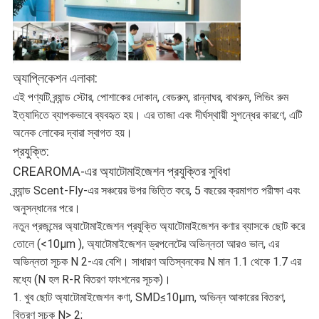
অ্যাপ্লিকেশন এলাকা:
এই পণ্যটি ব্র্যান্ড স্টোর, পোশাকের দোকান, বেডরুম, রান্নাঘর, বাথরুম, লিভিং রুম
ইত্যাদিতে ব্যাপকভাবে ব্যবহৃত হয়। এর তাজা এবং দীর্ঘস্থায়ী সুগন্ধের কারণে, এটি
অনেক লোকের দ্বারা স্বাগত হয়।
প্রযুক্তি:
CREAROMA-এর অ্যাটোমাইজেশন প্রযুক্তির সুবিধা
ব্র্যান্ড Scent-Fly-এর সঞ্চয়ের উপর ভিত্তি করে, 5 বছরের ক্রমাগত পরীক্ষা এবং
অনুসন্ধানের পরে।
নতুন প্রজন্মের অ্যাটোমাইজেশন প্রযুক্তি অ্যাটোমাইজেশন কণার ব্যাসকে ছোট করে
তোলে (<10μm ), অ্যাটোমাইজেশন ড্রপলেটের অভিন্নতা আরও ভাল, এর
অভিন্নতা সূচক N 2-এর বেশি। সাধারণ অতিস্বনকের N মান 1.1 থেকে 1.7 এর
মধ্যে (N হল R-R বিতরণ ফাংশনের সূচক)।
1. খুব ছোট অ্যাটোমাইজেশন কণা, SMD≤10μm, অভিন্ন আকারের বিতরণ,
বিতরণ সূচক N> 2;