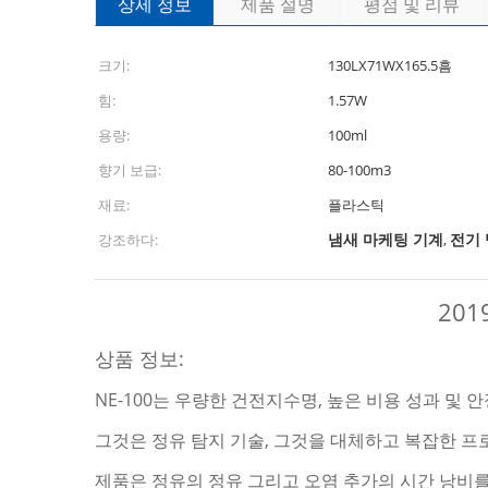
상세 정보
제품 설명
평점 및 리뷰
크기:
130LX71WX165.5흠
힘:
1.57W
용량:
100ml
향기 보급:
80-100m3
재료:
플라스틱
냄새 마케팅 기계
전기
강조하다:
,
20
상품 정보:
NE-100는 우량한 건전지수명, 높은 비용 성과 및
그것은 정유 탐지 기술, 그것을 대체하고 복잡한 
제품은 정유의 정유 그리고 오염 추가의 시간 낭비를