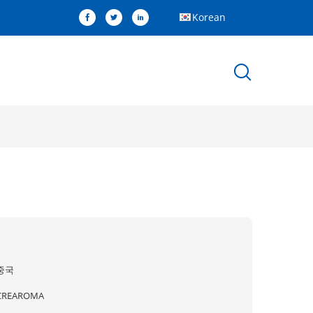
Korean
중국
CREAROMA