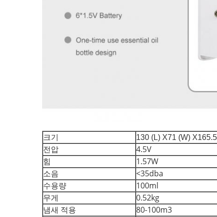
크기
130 (L) X71 (W) X165.
전압
4.5V
힘
1.57W
소음
<35dba
수용량
100ml
무게
0.52kg
냄새 적용
80-100m3