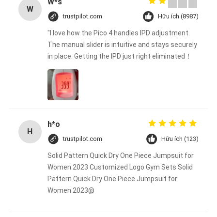
W*s
W
trustpilot.com
Hữu ích (8987)
"I love how the Pico 4 handles IPD adjustment.
The manual slider is intuitive and stays securely
in place. Getting the IPD just right eliminated！
h*o
H
trustpilot.com
Hữu ích (123)
Solid Pattern Quick Dry One Piece Jumpsuit for
Women 2023 Customized Logo Gym Sets Solid
Pattern Quick Dry One Piece Jumpsuit for
Women 2023@