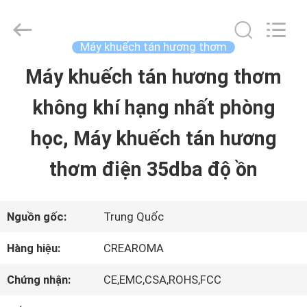
-
2026
China
Water
Máy khuếch tán hương thơm
Meter
Online
Máy khuếch tán hương thơm
TRANG
Market.
All
không khí hạng nhất phòng
CHỦ
Rights
Reserved.
Developed
học, Máy khuếch tán hương
by
ECER
CÁC
thơm điện 35dba độ ồn
SẢN
PHẨM
Nguồn gốc:
Trung Quốc
Hàng hiệu:
CREAROMA
VIDEO
Chứng nhận:
CE,EMC,CSA,ROHS,FCC