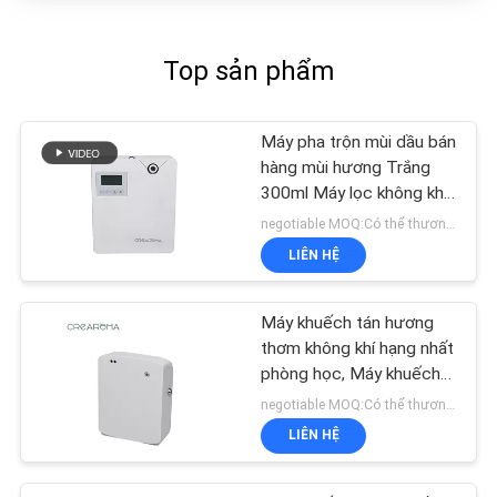
Top sản phẩm
Máy pha trộn mùi dầu bán
hàng mùi hương Trắng
300ml Máy lọc không khí
Kiểm soát ứng dụng wifi
negotiable MOQ:Có thể thương lượng
LIÊN HỆ
Máy khuếch tán hương
thơm không khí hạng nhất
phòng học, Máy khuếch
tán hương thơm điện
negotiable MOQ:Có thể thương lượng
35dba độ ồn
LIÊN HỆ