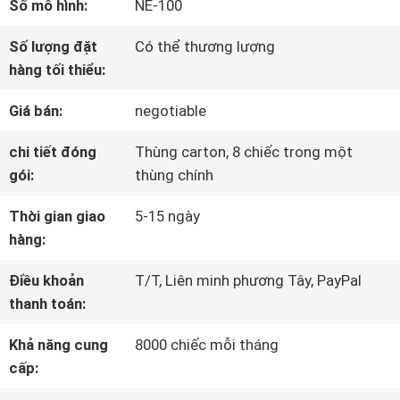
Số mô hình:
NE-100
HƯỚNG
Số lượng đặt
Có thể thương lượng
DẪN
hàng tối thiểu:
VR
Giá bán:
negotiable
chi tiết đóng
Thùng carton, 8 chiếc trong một
VỀ
gói:
thùng chính
CHÚNG
Thời gian giao
5-15 ngày
hàng:
TÔI
Điều khoản
T/T, Liên minh phương Tây, PayPal
thanh toán:
THAM
Khả năng cung
8000 chiếc mỗi tháng
QUAN
cấp:
NHÀ