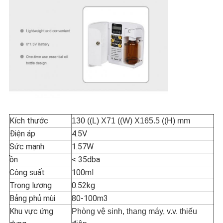
Kích thước
130 ((L) X71 ((W) X165.5 ((H) mm
Điện áp
4.5V
Sức mạnh
1.57W
ồn
< 35dba
Công suất
100ml
Trọng lượng
0.52kg
Bảng phủ mùi
80-100m3
Khu vực ứng
Phòng vệ sinh, thang máy, v.v. thiếu