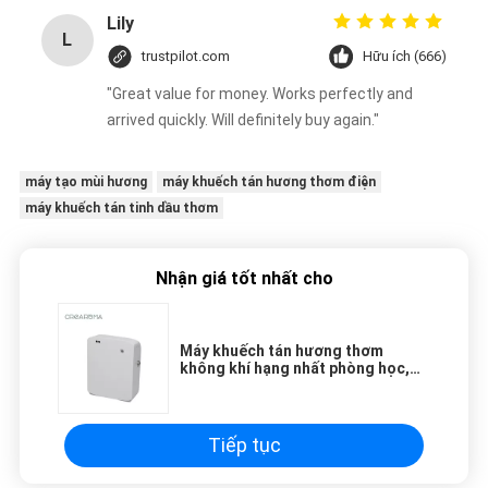
Lily
L
trustpilot.com
Hữu ích (666)
"Great value for money. Works perfectly and
arrived quickly. Will definitely buy again."
máy tạo mùi hương
máy khuếch tán hương thơm điện
máy khuếch tán tinh dầu thơm
Nhận giá tốt nhất cho
Máy khuếch tán hương thơm
không khí hạng nhất phòng học,
Máy khuếch tán hương thơm điện
35dba độ ồn
Tiếp tục