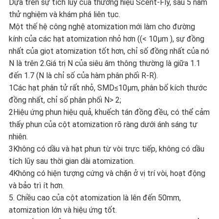
Dựa trên sự tích lũy của thương hiệu Scent-Fly, sau 5 năm
thử nghiệm và khám phá liên tục.
Một thế hệ công nghệ atomization mới làm cho đường
kính của các hạt atomization nhỏ hơn ((< 10μm ), sự đồng
nhất của giọt atomization tốt hơn, chỉ số đồng nhất của nó
N là trên 2.Giá trị N của siêu âm thông thường là giữa 1.1
đến 1.7 (N là chỉ số của hàm phân phối R-R).
1Các hạt phân tử rất nhỏ, SMD≤10μm, phân bố kích thước
đồng nhất, chỉ số phân phối N> 2;
2Hiệu ứng phun hiệu quả, khuếch tán đồng đều, có thể cảm
thấy phun của cột atomization rõ ràng dưới ánh sáng tự
nhiên.
3Không có dầu và hạt phun từ vòi trực tiếp, không có dầu
tích lũy sau thời gian dài atomization.
4Không có hiện tượng cứng và chặn ở vị trí vòi, hoạt động
và bảo trì ít hơn.
5. Chiều cao của cột atomization là lên đến 50mm,
atomization lớn và hiệu ứng tốt.