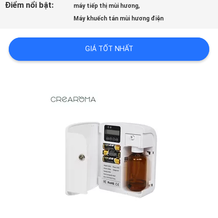
Điểm nổi bật:
,
máy tiếp thị mùi hương
MÁY
Máy khuếch tán mùi hương điện
GIÁ TỐT NHẤT
KIỂM
SOÁT
CHẤT
LƯỢNG
LIÊN
HỆ
CHÚNG