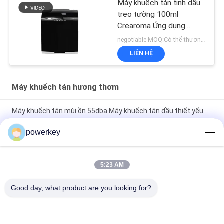
Máy khuếch tán tinh dầu
treo tường 100ml
Crearoma Ứng dụng
phòng khách sạn
negotiable MOQ:Có thể thương lượng
LIÊN HỆ
Máy khuếch tán hương thơm
Máy khuếch tán mùi ồn 55dba Máy khuếch tán dầu thiết yếu
bằng nhựa 100ml
powerkey
Máy khuếch tán tinh dầu treo tường 100ml Crearoma Ứng
dụng phòng khách sạn
5:23 AM
Máy pha trộn mùi hương gia đình điện Thép 28.5W 24V Với
Good day, what product are you looking for?
chai 60ml