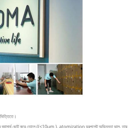
ির ভিত্তিতে।
ব্যাসার্ধ ছোট করে তোলে ((<10μm ), atomization ড্রপলেট অভিন্নতা ভাল, তার অ