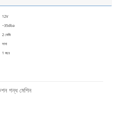
12V
~35dba
2 কেজি
সাদা
1 বছর
েশন গন্ধ মেশিন