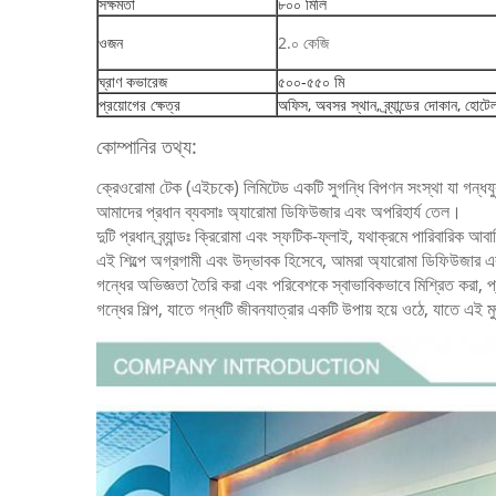
সক্ষমতা
৮০০ মিলি
ওজন
2.০ কেজি
ঘ্রাণ কভারেজ
৫০০-৫৫০ মি
প্রয়োগের ক্ষেত্র
অফিস, অবসর স্থান, ব্র্যান্ডের দোকান, হোটে
কোম্পানির তথ্য:
ক্রেওরোমা টেক (এইচকে) লিমিটেড একটি সুগন্ধি বিপণন সংস্থা যা গন্ধযুক্
আমাদের প্রধান ব্যবসাঃ অ্যারোমা ডিফিউজার এবং অপরিহার্য তেল।
দুটি প্রধান ব্র্যান্ডঃ ক্রিরোমা এবং স্ফটিক-ফ্লাই, যথাক্রমে পারিবারিক আ
এই শিল্পে অগ্রগামী এবং উদ্ভাবক হিসেবে, আমরা অ্যারোমা ডিফিউজার এবং
গন্ধের অভিজ্ঞতা তৈরি করা এবং পরিবেশকে স্বাভাবিকভাবে মিশ্রিত করা, প্
গন্ধের শিল্প, যাতে গন্ধটি জীবনযাত্রার একটি উপায় হয়ে ওঠে, যাতে এই মু