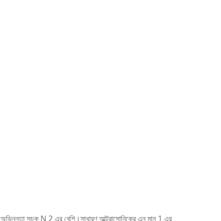
ভিন্নতা সূচক N 2 এর বেশি।সাধারণ আল্ট্রাসোনিকের এন মান 1 এর