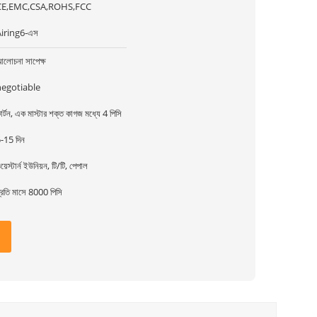
CE,EMC,CSA,ROHS,FCC
iring6-এস
লোচনা সাপেক্ষ
negotiable
ার্টন, এক মাস্টার শক্ত কাগজ মধ্যে 4 পিসি
-15 দিন
য়েস্টার্ন ইউনিয়ন, টি/টি, পেপাল
্রতি মাসে 8000 পিসি