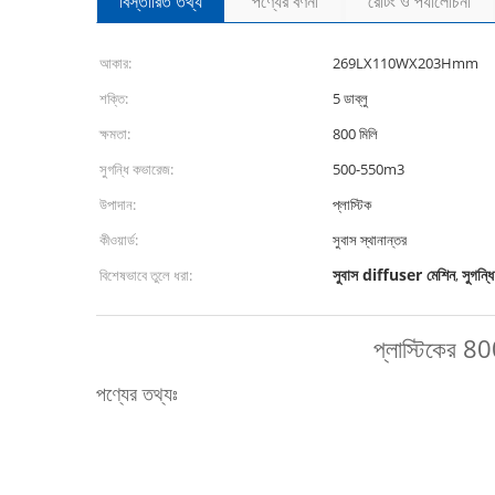
বিস্তারিত তথ্য
পণ্যের বর্ণনা
রেটিং ও পর্যালোচনা
আকার:
269LX110WX203Hmm
শক্তি:
5 ডাব্লু
ক্ষমতা:
800 মিলি
সুগন্ধি কভারেজ:
500-550m3
উপাদান:
প্লাস্টিক
কীওয়ার্ড:
সুবাস স্থানান্তর
সুবাস diffuser মেশিন
সুগন
বিশেষভাবে তুলে ধরা:
,
প্লাস্টিকের 8
পণ্যের তথ্যঃ