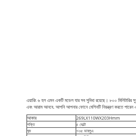
এয়ারিং ৬ হল এমন একটি মডেল যার সব সুবিধা রয়েছে। ৮০০ মিলিটারির সুগ
এবং আরাম আনবে. আপনি আপনার ফোনে মেশিনটি নিয়ন্ত্রণ করতে পারেন 
269LX110WX203Hmm
আকার
শক্তি
৫ ভোল্ট
শব্দ
<৩৫ ডাব্লুএ