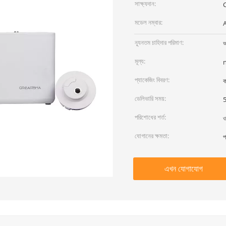
সাক্ষ্যদান:
মডেল নম্বার:
A
ন্যূনতম চাহিদার পরিমাণ:
আ
মূল্য:
প্যাকেজিং বিবরণ:
ক
ডেলিভারি সময়:
5
পরিশোধের শর্ত:
ও
যোগানের ক্ষমতা:
প
এখন যোগাযোগ