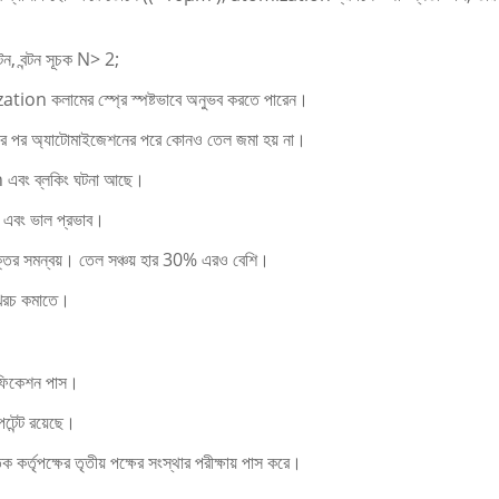
 বন্টন সূচক N> 2;
ization কলামের স্প্রে স্পষ্টভাবে অনুভব করতে পারেন।
ময়ের পর অ্যাটোমাইজেশনের পরে কোনও তেল জমা হয় না।
n এবং ব্লকিং ঘটনা আছে।
 এবং ভাল প্রভাব।
যুক্তির সমন্বয়। তেল সঞ্চয় হার 30% এরও বেশি।
তি খরচ কমাতে।
ফিকেশন পাস।
টেন্ট রয়েছে।
তৃপক্ষের তৃতীয় পক্ষের সংস্থার পরীক্ষায় পাস করে।