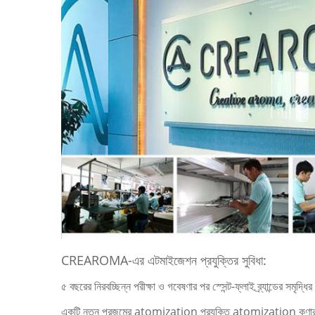
CREAROMA-এর এটমাইজেশন প্রযুক্তির সুবিধা:
৫ বছরের নিরবচ্ছিন্ন পরীক্ষা ও গবেষণার পর স্সেন্ট-ফ্লাই ব্র্যান্ডের সমৃদ্ধ
একটি নতুন প্রজন্মের atomization প্রযুক্তি atomization কণার 