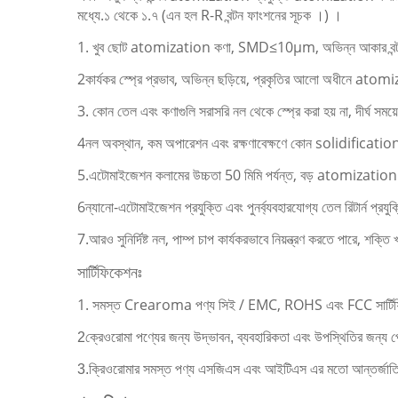
মধ্যে.১ থেকে ১.৭ (এন হল R-R বন্টন ফাংশনের সূচক ।) ।
1. খুব ছোট atomization কণা, SMD≤10μm, অভিন্ন আকার বন্টন,
2কার্যকর স্প্রে প্রভাব, অভিন্ন ছড়িয়ে, প্রকৃতির আলো অধীনে atom
3. কোন তেল এবং কণাগুলি সরাসরি নল থেকে স্প্রে করা হয় না, দীর্ঘ স
4নল অবস্থান, কম অপারেশন এবং রক্ষণাবেক্ষণে কোন solidificatio
5.এটোমাইজেশন কলামের উচ্চতা 50 মিমি পর্যন্ত, বড় atomization
6ন্যানো-এটোমাইজেশন প্রযুক্তি এবং পুনর্ব্যবহারযোগ্য তেল রিটার্ন প্র
7.আরও সুনির্দিষ্ট নল, পাম্প চাপ কার্যকরভাবে নিয়ন্ত্রণ করতে পারে, শক্
সার্টিফিকেশনঃ
1. সমস্ত Crearoma পণ্য সিই / EMC, ROHS এবং FCC সার্টি
2ক্রেওরোমা পণ্যের জন্য উদ্ভাবন, ব্যবহারিকতা এবং উপস্থিতির জন্য পে
3.ক্রিওরোমার সমস্ত পণ্য এসজিএস এবং আইটিএস এর মতো আন্তর্জাতিক কর্