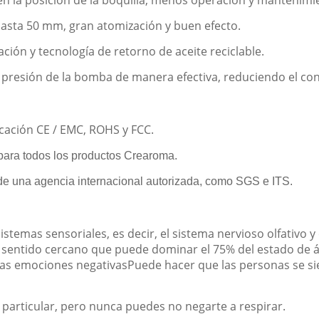
en la posición de la boquilla, menos operación y mantenimi
hasta 50 mm, gran atomización y buen efecto.
ión y tecnología de retorno de aceite reciclable.
la presión de la bomba de manera efectiva, reduciendo el c
cación CE / EMC, ROHS y FCC.
 para todos los productos Crearoma.
e una agencia internacional autorizada, como SGS e ITS.
stemas sensoriales, es decir, el sistema nervioso olfativo y 
n sentido cercano que puede dominar el 75% del estado de 
as emociones negativasPuede hacer que las personas se sie
particular, pero nunca puedes no negarte a respirar.