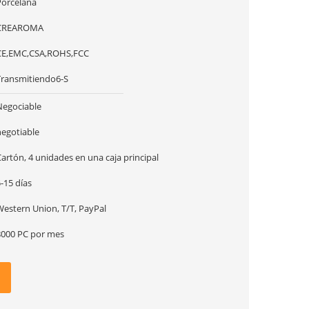
Porcelana
CREAROMA
CE,EMC,CSA,ROHS,FCC
Transmitiendo6-S
Negociable
negotiable
artón, 4 unidades en una caja principal
-15 días
Western Union, T/T, PayPal
8000 PC por mes