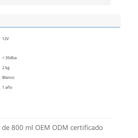
12V
< 35dba
2 kg
Blanco
1 año
o de 800 ml OEM ODM certificado