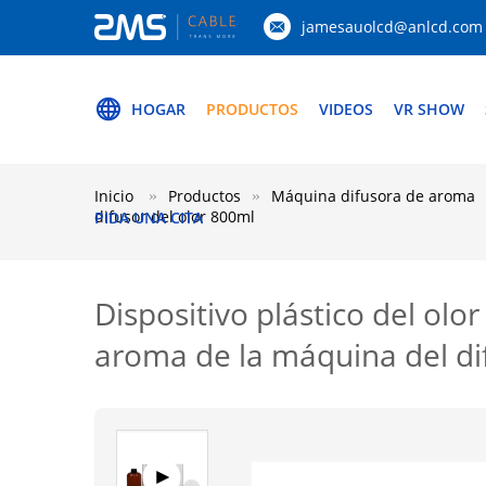
jamesauolcd@anlcd.com
HOGAR
PRODUCTOS
VIDEOS
VR SHOW
Inicio
Productos
Máquina difusora de aroma
difusor del olor 800ml
PIDA UNA CITA
Dispositivo plástico del olo
aroma de la máquina del di