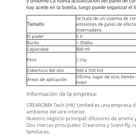
y uniforme.La nueva actualización del panel de con
hay aceite en la botella, luego puede organizar el
Se trata de un sistema de con
emisiones de gases de efecto
Tamaño
invernadero.
El poder
5 V
Ruido
< 35dba
Capacidad
800 ml
Peso
2.0kg
Cobertura del olor
500 a 550 m3
Oficina, lugar de ocio, tienda
Áreas de aplicación
hotel
Información de la empresa:
CREAROMA Tech (HK) Limited es una empresa de ma
ambiente del aire interior.
Nuestro negocio principal: difusores de aroma y
Dos marcas principales: Crearoma y Scent-fly, r
familiares.