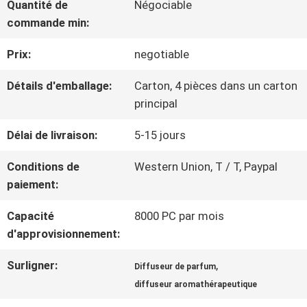
AU
Quantité de
Négociable
commande min:
SUJET
Prix:
negotiable
DE
Détails d'emballage:
Carton, 4 pièces dans un carton
NOUS
principal
Délai de livraison:
5-15 jours
VISITE
Conditions de
Western Union, T / T, Paypal
D'USINE
paiement:
Capacité
8000 PC par mois
CONTRÔLE
d'approvisionnement:
DE
Surligner:
,
Diffuseur de parfum
diffuseur aromathérapeutique
QUALITÉ