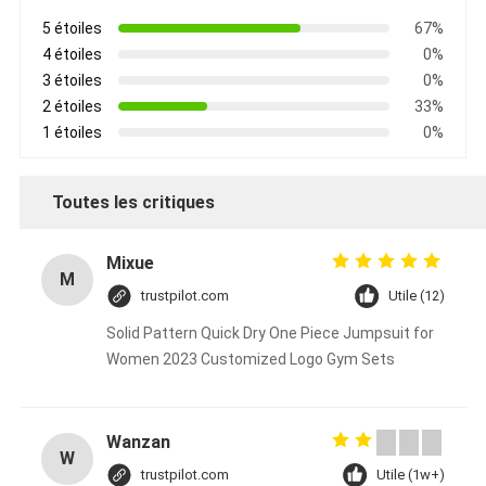
5 étoiles
67%
4 étoiles
0%
3 étoiles
0%
2 étoiles
33%
1 étoiles
0%
Toutes les critiques
Mixue
M
trustpilot.com
Utile (12)
Solid Pattern Quick Dry One Piece Jumpsuit for
Women 2023 Customized Logo Gym Sets
Wanzan
W
trustpilot.com
Utile (1w+)