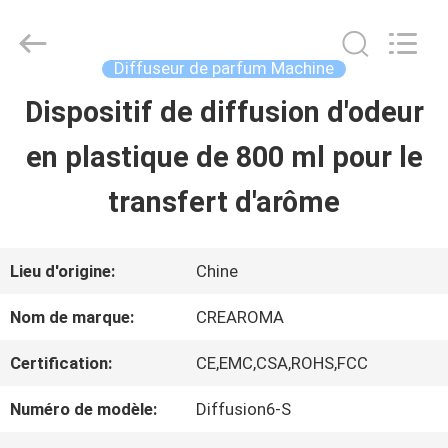
China
Water
Meter
Online
Diffuseur de parfum Machine
Market.
All
Dispositif de diffusion d'odeur
MAISON
Rights
Reserved.
en plastique de 800 ml pour le
Developed
by
PRODUITS
ECER
transfert d'arôme
VIDÉOS
Lieu d'origine:
Chine
Nom de marque:
CREAROMA
VR
Certification:
CE,EMC,CSA,ROHS,FCC
SHOW
Numéro de modèle:
Diffusion6-S