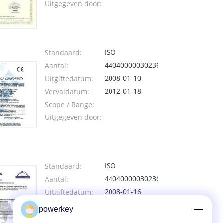
Uitgegeven door:
ISO
Standaard:
440400000302363
Aantal:
2008-01-10
Uitgiftedatum:
2012-01-18
Vervaldatum:
Scope / Range:
Uitgegeven door:
ISO
Standaard:
440400000302362
Aantal:
2008-01-16
Uitgiftedatum:
2018-01-04
Vervaldatum:
powerkey
Scope / Range: