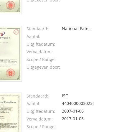
National Patent
Standaard:
3: anti-
Aantal:
electromagnetic
Uitgiftedatum:
shade design
Vervaldatum:
of magnet-
Scope / Range:
coupling and
Uitgegeven door:
electronic
sensor
ISO
Standaard:
440400000302361
Aantal:
2007-01-06
Uitgiftedatum:
2017-01-05
Vervaldatum:
Scope / Range: