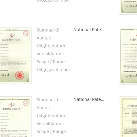
National Patent
Standaard:
2: water meter
Aantal:
lock seal
Uitgiftedatum:
Vervaldatum:
Scope / Range:
Uitgegeven door:
National Patent
Standaard:
4: electronic
Aantal:
flow rate
Uitgiftedatum:
sensor
Vervaldatum:
Scope / Range: