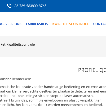
86-769-563800-8765
NGEVEER ONS
FABRIEKSREIS
KWALITEITSCONTROLE
CONTAC
et Kwaliteitscontrole
PROFIEL Q
hnische kenmerken:
matische kalibratie zonder handmatige bediening en externe acce
taat om kleine verdachte deeltjes ter plaatse te detecteren met e
rdeelt het ontstekingsrisico en stopt de laser automatisch.
treert bruin glas, sommige enveloppen en plastic verpakkingen.
n en licht, het kan gemakkelijk worden meegenomen en bediend.