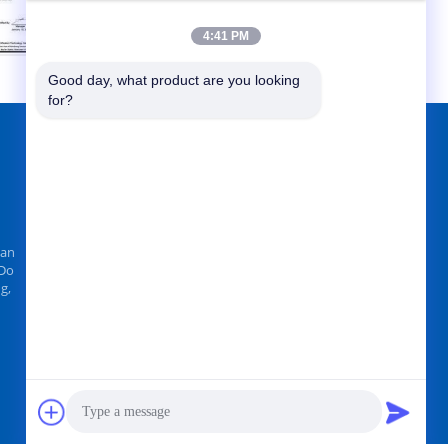
Uitgegeven door:
4:41 PM
Good day, what product are you looking 
for?
VIND ONS OP
Man
 Do
g,
Stuur