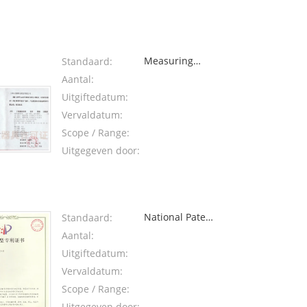
Measuring
Standaard:
license
Aantal:
Uitgiftedatum:
Vervaldatum:
Scope / Range:
Uitgegeven door:
National Patent
Standaard:
1: water meter
Aantal:
with
Uitgiftedatum:
suspended
Vervaldatum:
structure
Scope / Range:
impeller
Uitgegeven door: