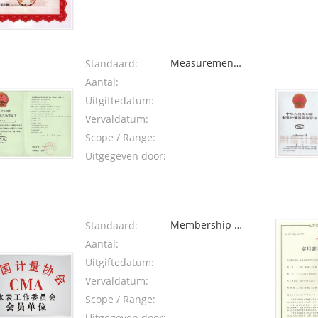
Measurement
Standaard:
type approval
Aantal:
Uitgiftedatum:
Vervaldatum:
Scope / Range:
Uitgegeven door:
Membership of
Standaard:
China
Aantal:
Metrology
Uitgiftedatum:
Association
Vervaldatum:
Scope / Range:
Uitgegeven door: