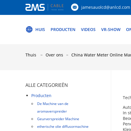
jamesauolcd@anlcd.com
HUIS
PRODUCTEN
VIDEOS
VR-SHOW
O
Thuis
Over ons
China Water Meter Online Mark
ALLE CATEGORIEËN
Producten
Tec
De Machine van de
Auto
aromaverspreider
In s
Beoo
Geurverspreider Machine
Pene
etherische olie diffusormachine
Klei