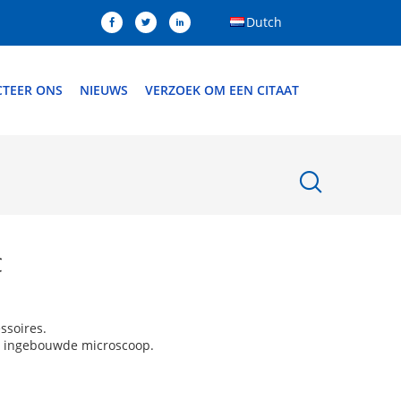
Dutch
TEER ONS
NIEUWS
VERZOEK OM EEN CITAAT
C
ssoires.
en ingebouwde microscoop.