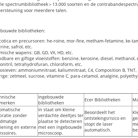
ale spectrumbibliotheek＞13.000 soorten en de contrabandespectr
ersteuning voor meerdere talen.
ebouwde bibliotheken:
otica en precursoren: he-roïne, mor-fine, metham-fetamine, ke-tam
rine, safrol, etc.
ische wapens: GB, GD, VX, HD, etc.
dbare en giftige vloeistoffen: benzine, kerosine, diesel, methanol,
onitril, tetrahydrofuran, chloroform, etc.
osieven: ammoniumnitraat, kaliumnitraat, C4, Composition B, TNT, 
ige: zetmeel, sucrose, vitamine C, para-cetamol, analgine, polyethyl
hnische
Ingebouwde
Ecer Bibliotheken
Ma
merken
bibliotheken
omatische
In staat om kleine
Beoordeelt het
Kl
ibratie zonder
verdachte deeltjes ter
ontstekingsrisico en
ge
dmatige
plaatse te detecteren
stopt de laser
me
iening en externe
met een ingebouwde
automatisch.
be
essoires.
microscoop.