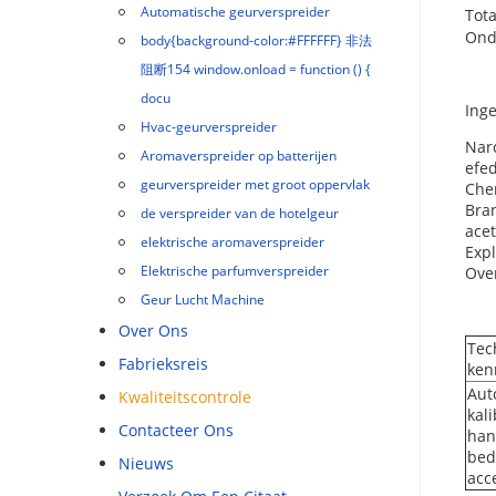
Automatische geurverspreider
Tot
Ond
body{background-color:#FFFFFF} 非法
阻断154 window.onload = function () {
docu
Ing
Hvac-geurverspreider
Narc
Aromaverspreider op batterijen
efed
geurverspreider met groot oppervlak
Chem
Bran
de verspreider van de hotelgeur
acet
elektrische aromaverspreider
Expl
Elektrische parfumverspreider
Over
Geur Lucht Machine
Over Ons
Tec
Fabrieksreis
ken
Aut
Kwaliteitscontrole
kal
Contacteer Ons
han
bed
Nieuws
acc