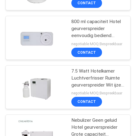
CONTACT
FABRIEKSREIS
800 ml capaciteit Hotel
56
geurverspreider
KWALITEITSCONTROLE
eenvoudig bediend
etherische olie
Nieuwe geuroverdracht
negotiable MOQ:Bespreekbaar
diffusormachine
35dba Ruis
CONTACTEER
CONTACT
ONS
7.5 Watt Hotelkamer
Luchtverfrisser Ruimte
NIEUWS
geurverspreider Wit ijzer
75
materiaal
negotiable MOQ:Bespreekbaar
VERZOEK
Automatische
CONTACT
OM EEN
geurverspreider
CITAAT
Nebulizer Geen geluid
Hotel geurverspreider
Grote capaciteit