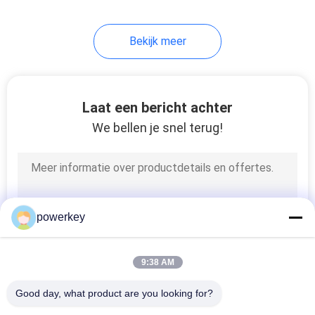
34
Bekijk meer
de verspreider van
de hotelgeur
Laat een bericht achter
We bellen je snel terug!
40
elektrische
powerkey
aromaverspreider
9:38 AM
Good day, what product are you looking for?