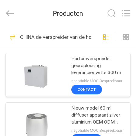
Water
Meter
Online
Producten
Market.
All
Rights
Reserved.
HUIS
Developed
53
by
CHINA de verspreider van de hotelgeur
ECER
De Machine van de
PRODUCTEN
aromaverspreider
Parfumverspreider
geuroplossing
VIDEOS
leverancier witte 300 ml
plastic wifi geur aroma
negotiable MOQ:Bespreekbaar
VR-
CONTACT
51
SHOW
Geurverspreider
Nieuw model 60 ml
diffuser apparaat zilver
ONGEVEER
Machine
aluminium OEM ODM
ONS
luchtreiniger
negotiable MOQ:Bespreekbaar