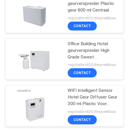
geurverspreider Plastic
geur 800 ml Centraal
26
airconditioning
negotiable MOQ:Bespreekbaar
Aromaverspreider
CONTACT
op batterijen
Office Building Hotel
geurverspreider High
Grade Sweet
Atmosphere Machine
negotiable MOQ:Bespreekbaar
CONTACT
26
geurverspreider met
WIFI Intelligent Sensor
Hotel Geur Diffuser Geur
groot oppervlak
300 ml Plastic Voor
Aroma Marketing
negotiable MOQ:Bespreekbaar
CONTACT