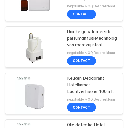
SITEMAP
Verstelbare Aroma Mist
negotiable MOQ:Bespreekbaar
Volume
CONTACT
Vochtbevochtiger
49
PRIVACYBELEID
body{background-
Unieke gepatenteerde
parfümdiffusietechnologie
color:#FFFFFF} 非法
van roestvrij staal
Industrieel geurdiffuser
negotiable MOQ:Bespreekbaar
阻断154
5L capaciteit
CONTACT
window.onload =
Keuken Deodorant
function () { docu
40
Hotelkamer
Hvac-
Luchtverfrisser 100 ml
Zoete Atmosfeer
negotiable MOQ:Bespreekbaar
geurverspreider
Machine Licht Gewicht
CONTACT
Olie detectie Hotel