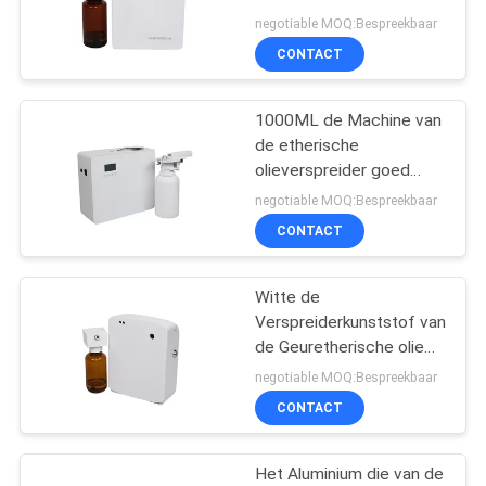
SITEMAP
de Verspreiderwifi APP
negotiable MOQ:Bespreekbaar
CONTACT
49
PRIVACYBELEID
body{background-
1000ML de Machine van
de etherische
color:#FFFFFF} 非法
olieverspreider goed
feekback met
negotiable MOQ:Bespreekbaar
阻断154
Romantische Geur
CONTACT
window.onload =
Witte de
function () { docu
40
Verspreiderkunststof van
Hvac-
de Geuretherische olie
Geschikt voor Cybercafe
negotiable MOQ:Bespreekbaar
geurverspreider
CONTACT
Het Aluminium die van de