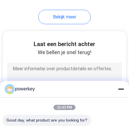
34
Bekijk meer
de verspreider van
de hotelgeur
Laat een bericht achter
We bellen je snel terug!
40
elektrische
powerkey
aromaverspreider
11:43 PM
Good day, what product are you looking for?