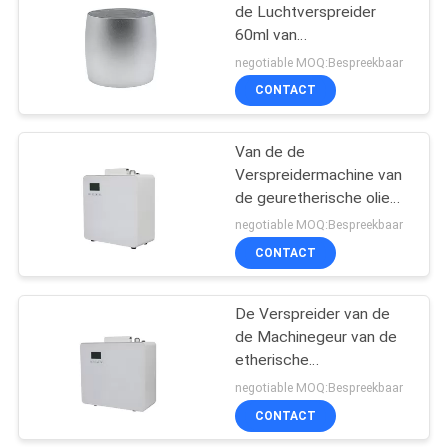
de Luchtverspreider
60ml van
26
badkamersaromatherapy
negotiable MOQ:Bespreekbaar
Machine bemerken
Aromaverspreider
CONTACT
op batterijen
Van de de
Verspreidermachine van
de geuretherische olie
van het het Ijzeraroma de
negotiable MOQ:Bespreekbaar
Luchtluchtbevochtiger
CONTACT
26
geurverspreider met
De Verspreider van de
de Machinegeur van de
groot oppervlak
etherische
olieverspreider met 1L-
negotiable MOQ:Bespreekbaar
Capaciteit
CONTACT