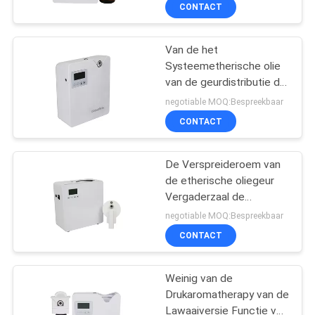
Automaat van het de
CONTACT
Geuraroma
FABRIEKSREIS
Van de het
56
Systeemetherische olie
KWALITEITSCONTROLE
van de geurdistributie de
etherische olie
Verspreidermachine
negotiable MOQ:Bespreekbaar
diffusormachine
Plastic Wifi die App
CONTACTEER
CONTACT
Apparaat 110-330v
ONS
bemerken
De Verspreideroem van
de etherische oliegeur
NIEUWS
Vergaderzaal de
75
Certificatie van
negotiable MOQ:Bespreekbaar
AromatherapyFor
VERZOEK
Automatische
CONTACT
OM EEN
geurverspreider
CITAAT
Weinig van de
Drukaromatherapy van de
Lawaaiversie Functie van