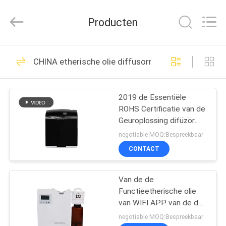
Water
Meter
Online
Producten
Market.
All
Rights
Reserved.
HUIS
Developed
53
by
CHINA etherische olie diffusormachine
ECER
De Machine van de
PRODUCTEN
aromaverspreider
2019 de Essentiële
ROHS Certificatie van de
VIDEOS
Geuroplossing difüzör
voor Detailhandel
negotiable MOQ:Bespreekbaar
VR-
CONTACT
51
SHOW
Geurverspreider
Van de de
Functieetherische olie
ONGEVEER
Machine
van WIFI APP van de de
ONS
Verspreidermachine de
negotiable MOQ:Bespreekbaar