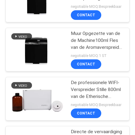
SITEMAP
voor Detailhandel
negotiable MOQ:Bespreekbaar
CONTACT
49
PRIVACYBELEID
body{background-
Muur Opgezette van de
de Machine100ml Fles
color:#FFFFFF} 非法
van de Aromaverspreider
het Hotelzaal van
negotiable MOQ:1 ST
阻断154
Crearoma Toepassing
CONTACT
window.onload =
De professionele WIFI-
function () { docu
40
Verspreider Stille 800ml
Hvac-
van de Etherische
olieverstuiver met
negotiable MOQ:Bespreekbaar
geurverspreider
Ventilatorslot
CONTACT
Directe de vervaardiging