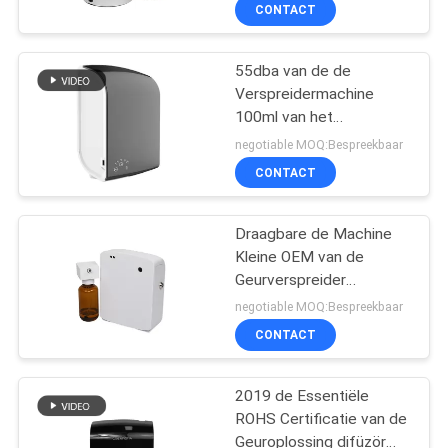
Kleuren Mooi Ontwerp
CONTACT
met Aluminiumomhulsel
FABRIEKSREIS
55dba van de de
56
Verspreidermachine
KWALITEITSCONTROLE
100ml van het
etherische olie
lawaaiaroma zet de
negotiable MOQ:Bespreekbaar
diffusormachine
Plastic Muur Etherische
CONTACTEER
CONTACT
olieverspreider op
ONS
Draagbare de Machine
Kleine OEM van de
NIEUWS
Geurverspreider
75
Verstuivers Elektrische
negotiable MOQ:Bespreekbaar
Etherische olie 100ML
VERZOEK
Automatische
CONTACT
OM EEN
geurverspreider
CITAAT
2019 de Essentiële
ROHS Certificatie van de
Geuroplossing difüzör