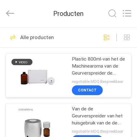
Water
Meter
Online
Producten
Market.
All
Rights
Reserved.
HUIS
Developed
53
by
Alle producten
ECER
De Machine van de
PRODUCTEN
aromaverspreider
Plastic 800ml-van het de
Machinearoma van de
VIDEOS
Geurverspreider de
Overdrachtoem ODM
negotiable MOQ:Bespreekbaar
Certificatiegeurapparaat
VR-
CONTACT
51
SHOW
Geurverspreider
Van de de
Geurverspreider van het
ONGEVEER
Machine
huisgebruik van de de
ONS
Machinestrook de
negotiable MOQ:Bespreekbaar