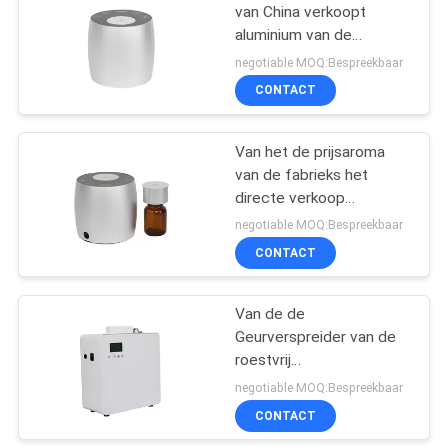
van China verkoopt
aluminium van de
26
verspreider het mini
negotiable MOQ:Bespreekbaar
elektrische verspreider
Aromaverspreider
CONTACT
60ml
op batterijen
Van het de prijsaroma
van de fabrieks het
directe verkoop
aluminium van de de
negotiable MOQ:Bespreekbaar
etherische olie
CONTACT
26
miniverspreider 60ml
geurverspreider met
Van de de
Geurverspreider van de
groot oppervlak
roestvrij
staalwachtkamer de
negotiable MOQ:Bespreekbaar
Machine500ml Laag
CONTACT
Voltage