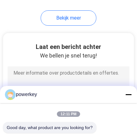
34
Bekijk meer
de verspreider van
de hotelgeur
Laat een bericht achter
We bellen je snel terug!
40
elektrische
powerkey
aromaverspreider
12:11 PM
Good day, what product are you looking for?