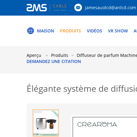
jamesauolcd@anlcd.com
MAISON
PRODUITS
VIDÉOS
VR SHOW
A
Aperçu
Produits
Diffuseur de parfum Machin
DEMANDEZ UNE CITATION
Élégante système de diffus