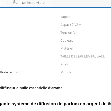
it
Évaluations et avis
Taper:
Capacité (CFM):
Tension (v):
Couleur:
Matériel:
TAILLE DE L&#39;EMBALLAGE:
Poids:
lle de réunion
Mot clé:
diffuseur d'huile essentielle d'arome
gante système de diffusion de parfum en argent de 6