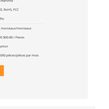
Crearoma
CE, RoHS, FCC
Miu
2 morceaux/morceaux
US $60-80 / Pieces
carton
5000 pièces/pièces par mois