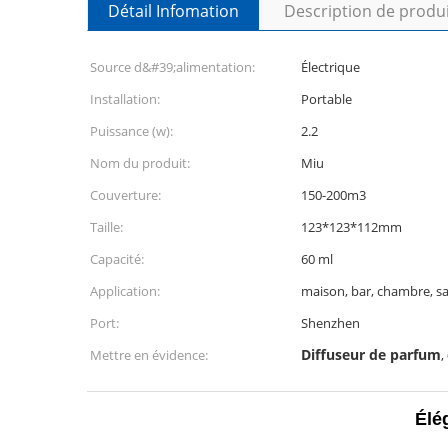
Détail Infomation
Description de produ
Source d&#39;alimentation:
Électrique
Installation:
Portable
Puissance (w):
2.2
Nom du produit:
Miu
Couverture:
150-200m3
Taille:
123*123*112mm
Capacité:
60 ml
Application:
maison, bar, chambre, sa
Port:
Shenzhen
Diffuseur de parfum
Mettre en évidence:
,
Élé