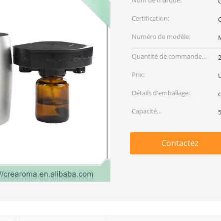
Nom de marque:
Certification:
Numéro de modèle:
Quantité de commande
min:
Prix:
Détails d'emballage:
Capacité
d'approvisionnement:
Contactez