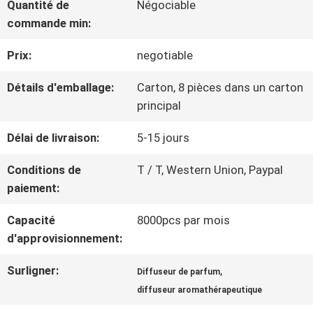
AU
Quantité de
Négociable
commande min:
SUJET
Prix:
negotiable
DE
Détails d'emballage:
Carton, 8 pièces dans un carton
NOUS
principal
Délai de livraison:
5-15 jours
VISITE
Conditions de
T / T, Western Union, Paypal
D'USINE
paiement:
Capacité
8000pcs par mois
CONTRÔLE
d'approvisionnement:
DE
Surligner:
,
Diffuseur de parfum
diffuseur aromathérapeutique
QUALITÉ