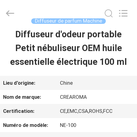
China
Water
Meter
Online
Diffuseur de parfum Machine
Market.
All
Diffuseur d'odeur portable
MAISON
Rights
Reserved.
Petit nébuliseur OEM huile
Developed
by
PRODUITS
ECER
essentielle électrique 100 ml
VIDÉOS
Lieu d'origine:
Chine
Nom de marque:
CREAROMA
VR
Certification:
CE,EMC,CSA,ROHS,FCC
SHOW
Numéro de modèle:
NE-100