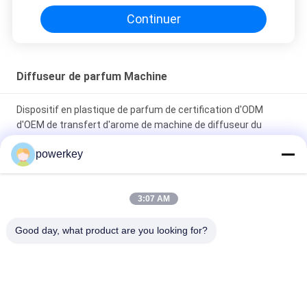
the difference. No more eye strain during long
Continuer
sessions. Highly r
Diffuseur de parfum Machine
Dispositif en plastique de parfum de certification d'ODM
d'OEM de transfert d'arome de machine de diffuseur du
parfum 800ml
powerkey
Machine de diffuseur d'odeur à usage domestique Couleur
décolorée Belle conception avec boîtier en aluminium
3:07 AM
800 ml diffuseur d'air aromatique machine à parfums couleur
Good day, what product are you looking for?
blanche adapté pour le centre commercial
Catégories populaires
Tous