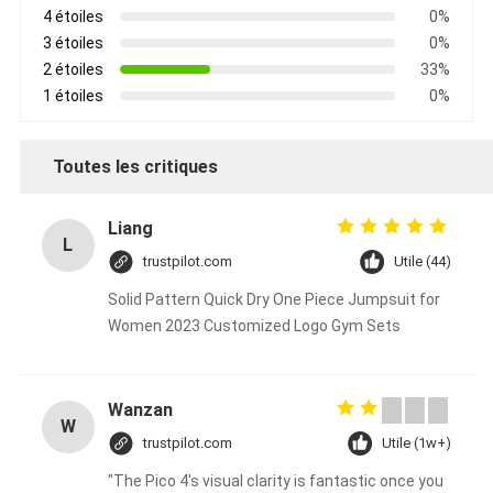
4 étoiles
0%
3 étoiles
0%
2 étoiles
33%
1 étoiles
0%
Toutes les critiques
Liang
L
trustpilot.com
Utile (44)
Solid Pattern Quick Dry One Piece Jumpsuit for
Women 2023 Customized Logo Gym Sets
Wanzan
W
trustpilot.com
Utile (1w+)
"The Pico 4's visual clarity is fantastic once you