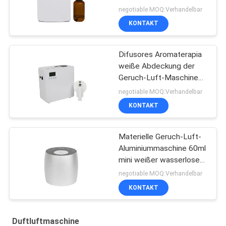
Geruch-Diffusor-
negotiable MOQ:Verhandelbar
Maschine für Toilette
KONTAKT
Difusores Aromaterapia
weiße Abdeckung der
Geruch-Luft-Maschinen-
500ml des Geruch-800-
negotiable MOQ:Verhandelbar
1200m3
KONTAKT
Materielle Geruch-Luft-
Aluminiummaschine 60ml
mini weißer wasserloser
Diffusor Soems
negotiable MOQ:Verhandelbar
KONTAKT
Duftluftmaschine