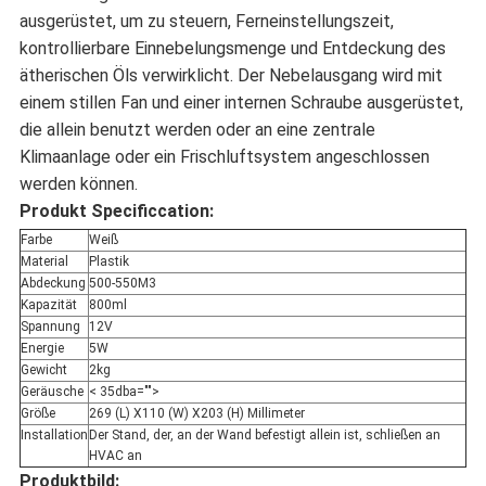
ausgerüstet, um zu steuern, Ferneinstellungszeit,
kontrollierbare Einnebelungsmenge und Entdeckung des
ätherischen Öls verwirklicht. Der Nebelausgang wird mit
einem stillen Fan und einer internen Schraube ausgerüstet,
die allein benutzt werden oder an eine zentrale
Klimaanlage oder ein Frischluftsystem angeschlossen
werden können.
Produkt Specificcation:
Farbe
Weiß
Material
Plastik
Abdeckung
500-550M3
Kapazität
800ml
Spannung
12V
Energie
5W
Gewicht
2kg
Geräusche
< 35dba="">
Größe
269 (L) X110 (W) X203 (H) Millimeter
Installation
Der Stand, der, an der Wand befestigt allein ist, schließen an
HVAC an
Produktbild: