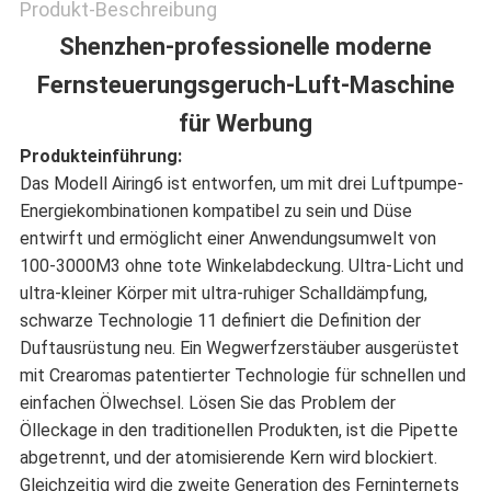
Produkt-Beschreibung
DATENSCHUTZRICHTLINIE
Shenzhen-professionelle moderne
Fernsteuerungsgeruch-Luft-Maschine
für Werbung
Produkteinführung:
Das Modell Airing6 ist entworfen, um mit drei Luftpumpe-
Energiekombinationen kompatibel zu sein und Düse
entwirft und ermöglicht einer Anwendungsumwelt von
100-3000M3 ohne tote Winkelabdeckung. Ultra-Licht und
ultra-kleiner Körper mit ultra-ruhiger Schalldämpfung,
schwarze Technologie 11 definiert die Definition der
Duftausrüstung neu. Ein Wegwerfzerstäuber ausgerüstet
mit Crearomas patentierter Technologie für schnellen und
einfachen Ölwechsel. Lösen Sie das Problem der
Ölleckage in den traditionellen Produkten, ist die Pipette
abgetrennt, und der atomisierende Kern wird blockiert.
Gleichzeitig wird die zweite Generation des Ferninternets