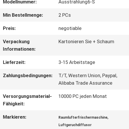
ÜBER
Modellnummer:
Ausstrahlung6-S
UNS
Min Bestellmenge:
2 PCs
Preis:
negotiable
FABRIK-
Verpackung
Kartonieren Sie + Schaum
AUSFLUG
Informationen:
Lieferzeit:
3-15 Arbeitstage
QUALITÄTSKONTROLLE
Zahlungsbedingungen:
T/T, Western Union, Paypal,
Alibaba Trade Assurance
TRETEN
Versorgungsmaterial-
10000 PC jeden Monat
Fähigkeit:
SIE
MIT
Markieren:
,
Raumlufterfrischermaschine
Luftgeruchdiffusor