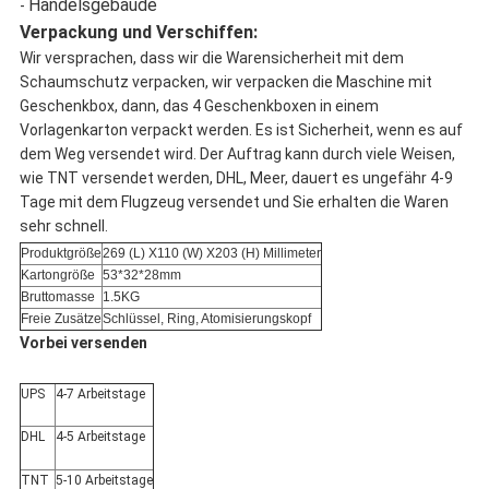
Handelsgebäude
-
Verpackung und Verschiffen:
Wir versprachen, dass wir die Warensicherheit mit dem
Schaumschutz verpacken, wir verpacken die Maschine mit
Geschenkbox, dann, das 4 Geschenkboxen in einem
Vorlagenkarton verpackt werden. Es ist Sicherheit, wenn es auf
dem Weg versendet wird. Der Auftrag kann durch viele Weisen,
wie TNT versendet werden, DHL, Meer, dauert es ungefähr 4-9
Tage mit dem Flugzeug versendet und Sie erhalten die Waren
sehr schnell.
Produktgröße
269 (L) X110 (W) X203 (H) Millimeter
Kartongröße
53*32*28mm
Bruttomasse
1.5KG
Freie Zusätze
Schlüssel, Ring, Atomisierungskopf
Vorbei versenden
UPS
4-7 Arbeitstage
DHL
4-5 Arbeitstage
TNT
5-10 Arbeitstage