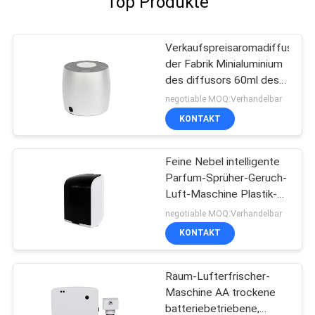
Top Produkte
Verkaufspreisaromadiffusoröl
der Fabrik Minialuminium
des diffusors 60ml des
direkten
negotiable MOQ:Verhandelbar
KONTAKT
Feine Nebel intelligente
Parfum-Sprüher-Geruch-
Luft-Maschine Plastik-
Rohs FCC-Zustimmungs-
negotiable MOQ:Verhandelbar
Aroma
KONTAKT
Raum-Lufterfrischer-
Maschine AA trockene
batteriebetriebene,