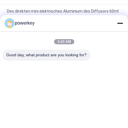
Des direkten mini elektrisches Aluminium des Diffusors 60ml
Verkaufsdiffusors China-Fertigung
powerkey
Verkaufspreisaromaätherischen öls der Fabrik Minialuminium
des diffusors 60ml des direkten
3:43 AM
erstklassiger Diffusor-Maschinen-Aromatherapie-
Good day, what product are you looking for?
Luftverteiler 1.57W des ätherischen Öls 100Ml
Beliebte Kategorien
Alle
Aroma-Diffusor-
Duftzerstäuber 
Maschine
Maschine
Diffusormaschine 
Automatischer 
Für Ätherische Öle
Duftzerstäuber