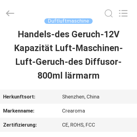
Water
Meter
Online
Market.
Duftluftmaschine
All
Rights
Handels-des Geruch-12V
HAUS
Reserved.
Developed
Kapazität Luft-Maschinen-
by
ECER
PRODUKTE
Luft-Geruch-des Diffusor-
800ml lärmarm
VIDEOS
Herkunftsort:
Shenzhen, China
VR
Markenname:
Crearoma
SHOW
Zertifizierung:
CE, ROHS, FCC