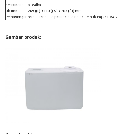
Kebisingan
< 35dba
Ukuran
269 ((L) X110 ((W) X203 ((H) mm
Pemasangan
berdiri sendiri, dipasang di dinding, terhubung ke HVAC
Gambar produk: