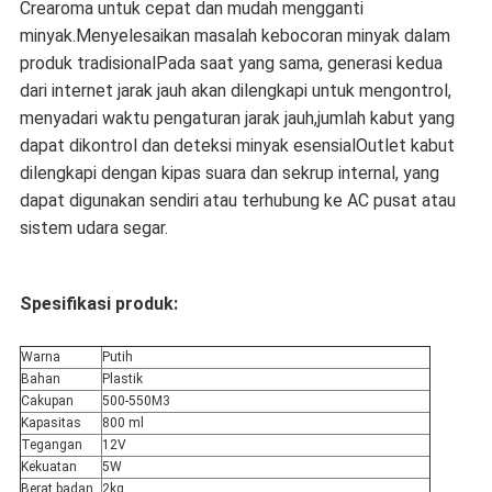
Crearoma untuk cepat dan mudah mengganti
minyak.Menyelesaikan masalah kebocoran minyak dalam
produk tradisionalPada saat yang sama, generasi kedua
dari internet jarak jauh akan dilengkapi untuk mengontrol,
menyadari waktu pengaturan jarak jauh,jumlah kabut yang
dapat dikontrol dan deteksi minyak esensialOutlet kabut
dilengkapi dengan kipas suara dan sekrup internal, yang
dapat digunakan sendiri atau terhubung ke AC pusat atau
sistem udara segar.
Spesifikasi produk:
Warna
Putih
Bahan
Plastik
Cakupan
500-550M3
Kapasitas
800 ml
Tegangan
12V
Kekuatan
5W
Berat badan
2kg