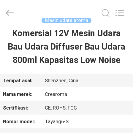
Water
Meter
Online
Market.
Mesin udara aroma
All
Rights
Komersial 12V Mesin Udara
RUMAH
Reserved.
Developed
Bau Udara Diffuser Bau Udara
by
ECER
PRODUK
800ml Kapasitas Low Noise
VIDEO
Tempat asal:
Shenzhen, Cina
Nama merek:
Crearoma
TAMPILAN
Sertifikasi:
CE, ROHS, FCC
VR
Nomor model:
Tayang6-S