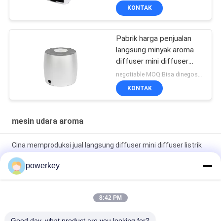
KONTAK
Pabrik harga penjualan
langsung minyak aroma
diffuser mini diffuser
60ml aluminium
negotiable MOQ:Bisa dinegosiasikan
KONTAK
mesin udara aroma
Cina memproduksi jual langsung diffuser mini diffuser listrik
60ml aluminium
powerkey
Pabrik harga penjualan langsung aroma minyak esensial mini
diffuser 60ml aluminium
8:42 PM
Mesin Diffuser Minyak Esensial Premium 100ml Aromaterapi
Good day, what product are you looking for?