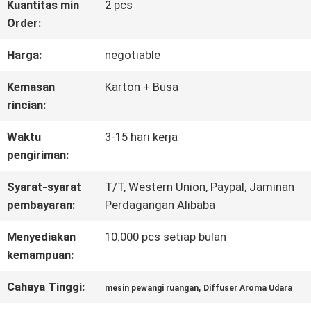
TENTANG
Kuantitas min
2 pcs
Order:
KAMI
Harga:
negotiable
TUR
Kemasan
Karton + Busa
rincian:
PABRIK
Waktu
3-15 hari kerja
pengiriman:
KONTROL
Syarat-syarat
T/T, Western Union, Paypal, Jaminan
KUALITAS
pembayaran:
Perdagangan Alibaba
Menyediakan
10.000 pcs setiap bulan
HUBUNGI
kemampuan:
KAMI
Cahaya Tinggi:
,
mesin pewangi ruangan
Diffuser Aroma Udara