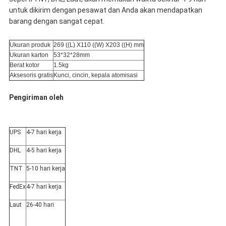
untuk dikirim dengan pesawat dan Anda akan mendapatkan
barang dengan sangat cepat.
Ukuran produk
269 ((L) X110 ((W) X203 ((H) mm
Ukuran karton
53*32*28mm
Berat kotor
1.5kg
Aksesoris gratis
Kunci, cincin, kepala atomisasi
Pengiriman oleh
UPS
4-7 hari kerja
DHL
4-5 hari kerja
TNT
5-10 hari kerja
FedEx
4-7 hari kerja
Laut
26-40 hari