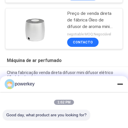
Preço de venda direta
de fábrica Óleo de
difusor de aroma mini
difusor de 60 ml de
negotiable MOQ:Negociável
alumínio
CONTACTO
Máquina de ar perfumado
China fabricação venda direta difusor mini difusor elétrico
60ml de alumínio
powerkey
Preço de venda direta da fábrica difusor de óleo essencial de
aroma mini 60ml alumínio
1:02 PM
Máquina de difusão de óleos essenciais premium de 100 ml
Aromaterapia Diffusor de ar 1.57W
Good day, what product are you looking for?
Categorias populares
Todos