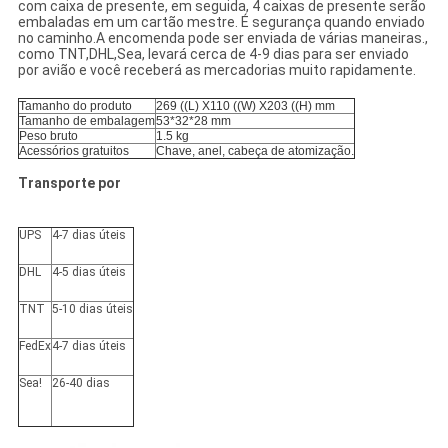
com caixa de presente, em seguida, 4 caixas de presente serão
embaladas em um cartão mestre. É segurança quando enviado
no caminho.A encomenda pode ser enviada de várias maneiras.,
como TNT,DHL,Sea, levará cerca de 4-9 dias para ser enviado
por avião e você receberá as mercadorias muito rapidamente.
Tamanho do produto
269 ((L) X110 ((W) X203 ((H) mm
Tamanho de embalagem
53*32*28 mm
Peso bruto
1.5 kg
Acessórios gratuitos
Chave, anel, cabeça de atomização.
Transporte por
UPS
4-7 dias úteis
DHL
4-5 dias úteis
TNT
5-10 dias úteis
FedEx
4-7 dias úteis
Sea!
26-40 dias