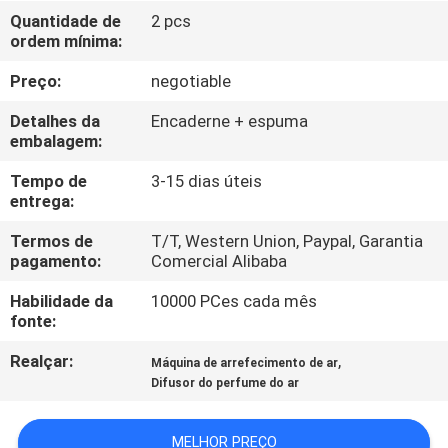
NÓS
Quantidade de
2 pcs
ordem mínima:
EXCURSÃO
Preço:
negotiable
DA
Detalhes da
Encaderne + espuma
FÁBRICA
embalagem:
Tempo de
3-15 dias úteis
entrega:
CONTROLE
DA
Termos de
T/T, Western Union, Paypal, Garantia
pagamento:
Comercial Alibaba
QUALIDADE
Habilidade da
10000 PCes cada mês
fonte:
CONTACTE-
Realçar:
,
Máquina de arrefecimento de ar
NOS
Difusor do perfume do ar
NOTÍCIA
MELHOR PREÇO