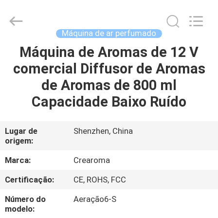
Water
Meter
Online
Market.
All
Máquina de ar perfumado
Rights
Reserved.
Máquina de Aromas de 12 V
CASA
Developed
by
ECER
comercial Diffusor de Aromas
PRODUTOS
de Aromas de 800 ml
Capacidade Baixo Ruído
VÍDEOS
Lugar de
Shenzhen, China
origem:
SHOW
DE
Marca:
Crearoma
RV
Certificação:
CE, ROHS, FCC
Número do
Aeração6-S
SOBRE
modelo: