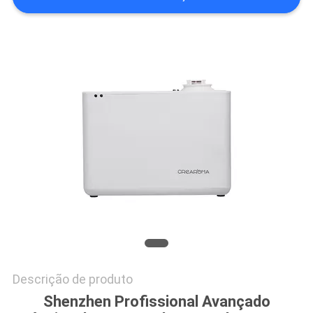
PEÇA
UMAS
CITAÇÕES
MAPA
DO
SITE
POLÍTICA
DE
PRIVACIDADE
Descrição de produto
Shenzhen Profissional Avançado