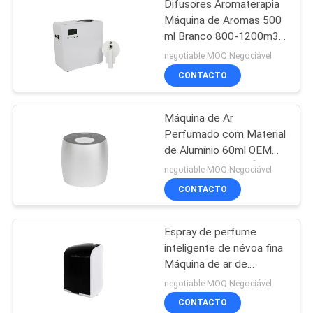
Difusores Aromaterapia
Máquina de Aromas 500
ml Branco 800-1200m3
Cobertura de Aromas
negotiable MOQ:Negociável
CONTACTO
Máquina de Ar
Perfumado com Material
de Alumínio 60ml OEM
Mini Difusor Sem Água
negotiable MOQ:Negociável
Branco
CONTACTO
Espray de perfume
inteligente de névoa fina
Máquina de ar de
perfume de plástico
negotiable MOQ:Negociável
Rohs Aroma aprovado
CONTACTO
pela Fcc