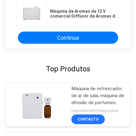
Máquina de Aromas de 12 V
comercial Diffusor de Aromas de
Aromas de 800 ml Capacidade
Baixo Ruído
Continue
Top Produtos
Máquina de refrescador
de ar de sala, máquina de
difusão de perfumes
para banheiro
negotiable MOQ:Negociável
CONTACTO