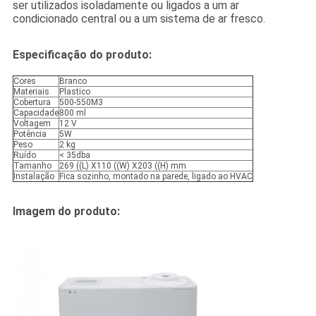
ser utilizados isoladamente ou ligados a um ar
condicionado central ou a um sistema de ar fresco.
Especificação do produto:
Cores
Branco
Materiais
Plastico
Cobertura
500-550M3
Capacidade
800 ml
Voltagem
12 V
Potência
5W
Peso
2 kg
Ruído
< 35dba
Tamanho
269 ((L) X110 ((W) X203 ((H) mm
Instalação
Fica sozinho, montado na parede, ligado ao HVAC
Imagem do produto: