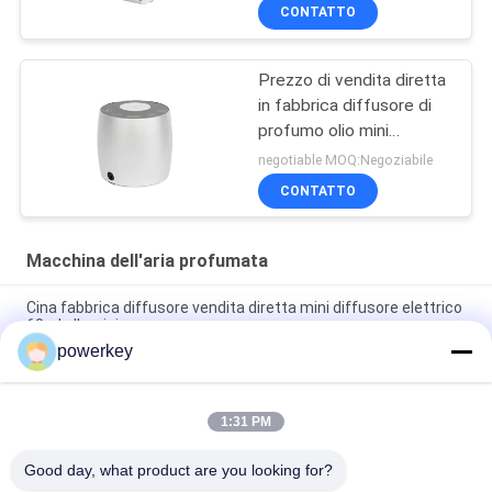
CONTATTO
Prezzo di vendita diretta
in fabbrica diffusore di
profumo olio mini
diffusore 60ml alluminio
negotiable MOQ:Negoziabile
CONTATTO
Macchina dell'aria profumata
Cina fabbrica diffusore vendita diretta mini diffusore elettrico
60ml alluminio
powerkey
Fabbrica prezzo di vendita diretta olio essenziale di aroma
mini diffusore 60ml alluminio
1:31 PM
100 ml di diffusore di olio essenziale di alta qualità
Aromaterapia Diffusore d'aria 1.57W
Good day, what product are you looking for?