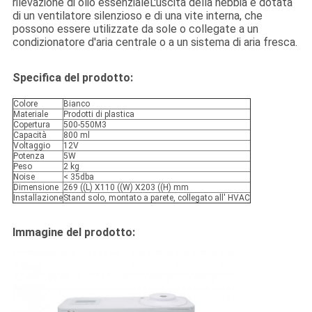
rilevazione di olio essenzialeL'uscita della nebbia è dotata
di un ventilatore silenzioso e di una vite interna, che
possono essere utilizzate da sole o collegate a un
condizionatore d'aria centrale o a un sistema di aria fresca.
Specifica del prodotto:
Colore
Bianco
Materiale
Prodotti di plastica
Copertura
500-550M3
Capacità
800 ml
Voltaggio
12V
Potenza
5W
Peso
2 kg
Noise
< 35dba
Dimensione
269 ((L) X110 ((W) X203 ((H) mm
Installazione
Stand solo, montato a parete, collegato all' HVAC
Immagine del prodotto: