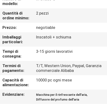
modello:
GIRO
Quantità di
2 pezzi
DELLA
ordine minimo:
FABBRICA
Prezzo:
negotiable
Imballaggi
Inscatoli + schiuma
CONTROLLO
particolari:
DI
Tempi di
3-15 giorni lavorativi
consegna:
QUALITÀ
Termini di
T/T, Western Union, Paypal, Garanzia
pagamento:
commerciale Alibaba
CONTATTICI
Capacità di
10000 pc ogni mese
alimentazione:
NOTIZIE
Evidenziare:
,
Macchina per il rinfrescante dell'aria
Diffusore del profumo dell'aria
RICHIEDA