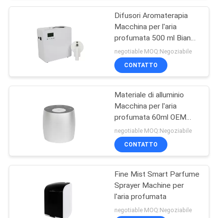
Difusori Aromaterapia
Macchina per l'aria
profumata 500 ml Bianco
800-1200m3 Copertura
negotiable MOQ:Negoziabile
profumata
CONTATTO
Materiale di alluminio
Macchina per l'aria
profumata 60ml OEM
Mini Diffusore Bianco
negotiable MOQ:Negoziabile
senza Acqua
CONTATTO
Fine Mist Smart Parfume
Sprayer Machine per
l'aria profumata
negotiable MOQ:Negoziabile