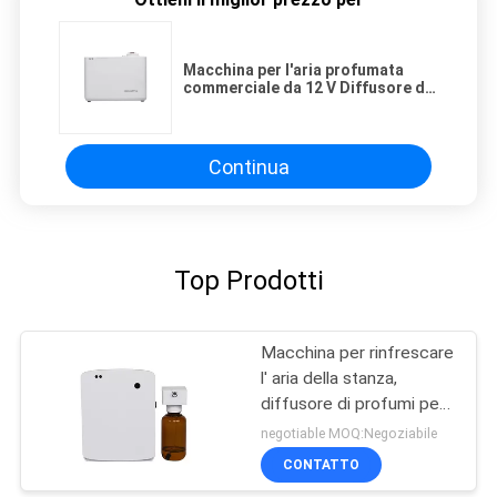
Macchina per l'aria profumata
commerciale da 12 V Diffusore di
profumo d'aria da 800 ml Capacità
basso rumore
Continua
Top Prodotti
Macchina per rinfrescare
l' aria della stanza,
diffusore di profumi per il
bagno
negotiable MOQ:Negoziabile
CONTATTO