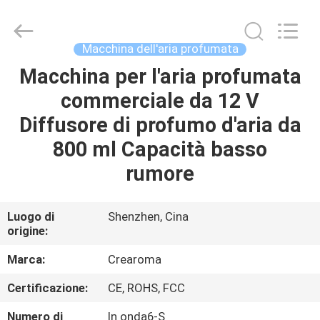
Water
Meter
Online
Market.
All
Macchina dell'aria profumata
Rights
Reserved.
Macchina per l'aria profumata
CASA
Developed
by
ECER
commerciale da 12 V
PRODOTTI
Diffusore di profumo d'aria da
800 ml Capacità basso
VIDEO
rumore
MOSTRA
Luogo di
Shenzhen, Cina
origine:
VR
Marca:
Crearoma
CIRCA
Certificazione:
CE, ROHS, FCC
NOI
Numero di
In onda6-S