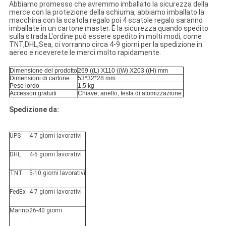
Abbiamo promesso che avremmo imballato la sicurezza della
merce con la protezione della schiuma, abbiamo imballato la
macchina con la scatola regalo poi 4 scatole regalo saranno
imballate in un cartone master. È la sicurezza quando spedito
sulla strada.L'ordine può essere spedito in molti modi, come
TNT,DHL,Sea, ci vorranno circa 4-9 giorni per la spedizione in
aereo e riceverete le merci molto rapidamente.
Dimensione del prodotto
269 ((L) X110 ((W) X203 ((H) mm
Dimensioni di cartone
53*32*28 mm
Peso lordo
1.5 kg
Accessori gratuiti
Chiave, anello, testa di atomizzazione.
Spedizione da:
UPS
4-7 giorni lavorativi
DHL
4-5 giorni lavorativi
TNT
5-10 giorni lavorativi
FedEx
4-7 giorni lavorativi
Marino
26-40 giorni