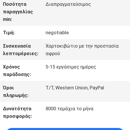
ΠΕΡΊΠΟΥ
Ποσότητα
Διαπραγματεύσιμος
παραγγελίας
ΕΜΕΊΣ
min:
Τιμή:
negotiable
ΓΎΡΟΣ
Συσκευασία
Χαρτοκιβώτιο με την προστασία
ΕΡΓΟΣΤΑΣΊΩΝ
λεπτομέρειες:
αφρού
Χρόνος
5-15 εργάσιμες ημέρες
ΠΟΙΟΤΙΚΌΣ
παράδοσης:
ΈΛΕΓΧΟΣ
Όροι
T/T, Western Union, PayPal
πληρωμής:
ΜΑΣ
Δυνατότητα
8000 τεμάχια το μήνα
προσφοράς:
ΕΛΆΤΕ