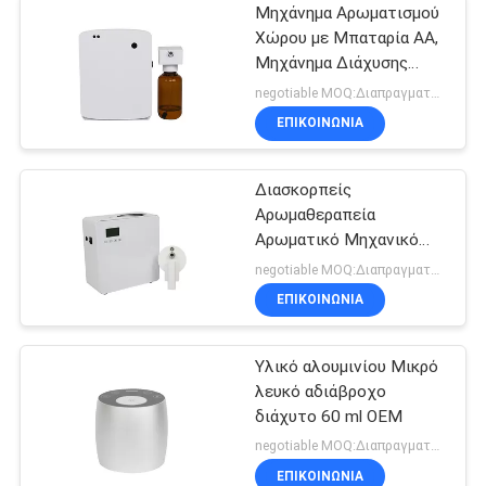
Μηχάνημα Αρωματισμού
Χώρου με Μπαταρία AA,
Μηχάνημα Διάχυσης
Αρώματος για Τουαλέτα
negotiable MOQ:Διαπραγματεύσιμος
ΕΠΙΚΟΙΝΩΝΊΑ
Διασκορπείς
Αρωμαθεραπεία
Αρωματικό Μηχανικό
Αέρα 500 ml Λευκό 800-
negotiable MOQ:Διαπραγματεύσιμος
1200m3 Καλύπτωση
ΕΠΙΚΟΙΝΩΝΊΑ
μυρωδιών
Υλικό αλουμινίου Μικρό
λευκό αδιάβροχο
διάχυτο 60 ml OEM
negotiable MOQ:Διαπραγματεύσιμος
ΕΠΙΚΟΙΝΩΝΊΑ