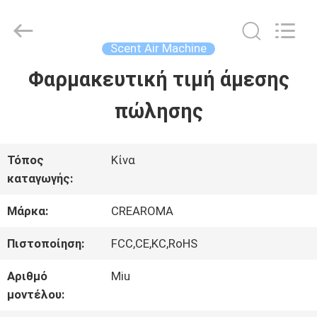
Water
Meter
Online
Market.
Scent Air Machine
All
Rights
Φαρμακευτική τιμή άμεσης
ΣΠΊΤΙ
Reserved.
Developed
πώλησης
by
ECER
ΠΡΟΪΌΝΤΑ
Τόπος
Κίνα
καταγωγής:
ΒΊΝΤΕΟ
Μάρκα:
CREAROMA
ΕΜΦΆΝΙΣΗ
Πιστοποίηση:
FCC,CE,KC,RoHS
VR
Αριθμό
Miu
μοντέλου: