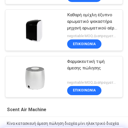
Καθαρή ομίχλη έξυπνο
αρωματικό ψεκαστήρα
μηχανή αρωματικού αέρα
πλαστικό Rohs Fcc
negotiable MOQ:Διαπραγματεύσιμος
έγκριση άρωμα
ΕΠΙΚΟΙΝΩΝΊΑ
Φαρμακευτική τιμή
άμεσης πώλησης
negotiable MOQ:Διαπραγματεύσιμος
ΕΠΙΚΟΙΝΩΝΊΑ
Scent Air Machine
Κίνα κατασκευή άμεση πώληση διαχέα μίνι ηλεκτρικό διαχέα