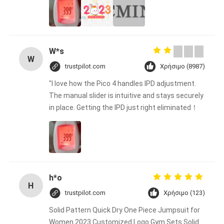
W*s
W
trustpilot.com
Χρήσιμο (8987)
"I love how the Pico 4 handles IPD adjustment.
The manual slider is intuitive and stays securely
in place. Getting the IPD just right eliminated！
h*o
H
trustpilot.com
Χρήσιμο (123)
Solid Pattern Quick Dry One Piece Jumpsuit for
Women 2023 Customized Logo Gym Sets Solid