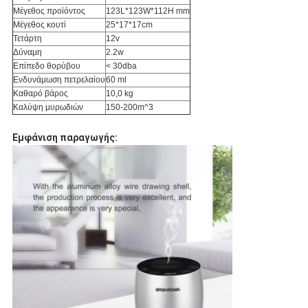
Μέγεθος προϊόντος
123L*123W*112H mm
Μέγεθος κουτί
25*17*17cm
Τετάρτη
12v
Δύναμη
2.2w
Επίπεδο θορύβου
< 30dba
Ενδυνάμωση πετρελαίου
60 ml
Καθαρό βάρος
10,0 kg
Καλύψη μυρωδιών
150-200m^3
Εμφάνιση παραγωγής: