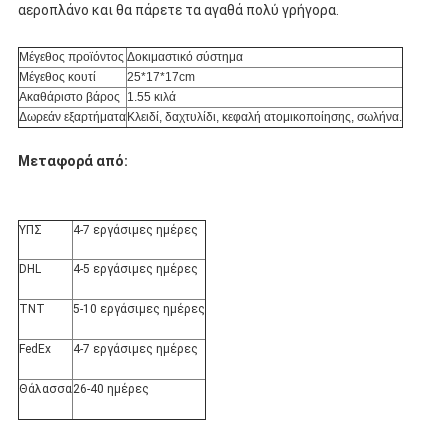
αεροπλάνο και θα πάρετε τα αγαθά πολύ γρήγορα.
Μέγεθος προϊόντος
Δοκιμαστικό σύστημα
Μέγεθος κουτί
25*17*17cm
Ακαθάριστο βάρος
1.55 κιλά
Δωρεάν εξαρτήματα
Κλειδί, δαχτυλίδι, κεφαλή ατομικοποίησης, σωλήνα.
Μεταφορά από:
ΥΠΣ
4-7 εργάσιμες ημέρες
DHL
4-5 εργάσιμες ημέρες
TNT
5-10 εργάσιμες ημέρες
FedEx
4-7 εργάσιμες ημέρες
Θάλασσα
26-40 ημέρες