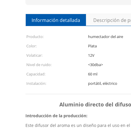
Información detallada
Descripción de 
Producto:
humectador del aire
Color:
Plata
Volaticar:
12V
Nivel de ruido:
<30dba>
Capacidad:
60 ml
Instalación:
portátil, eléctrico
Aluminio directo del difuso
Introducción de la producción:
Este difusor del aroma es un diseño para el uso en el 