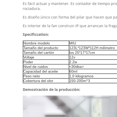
Es fácil actuar y mantener. Es contador de tiempo pr
rociadura.
Es diseño único con forma del pilar que hacen que pa
Es interior de la fan construir-IP que arrancan la frag
Specificcation:
Nombre modelo
MIU
Tamaño del producto
123L*123W*112H milímetro
Tamaño del cartón
los 25*17*17cm
Voltaje
12v
Poder
2.2w
Nivel de ruidos
<30dba>
Capacidad del aceite
60ml
Peso neto
1,0 kilogramos
Cobertura del olor
150-200m^3
Demostración de la producción: