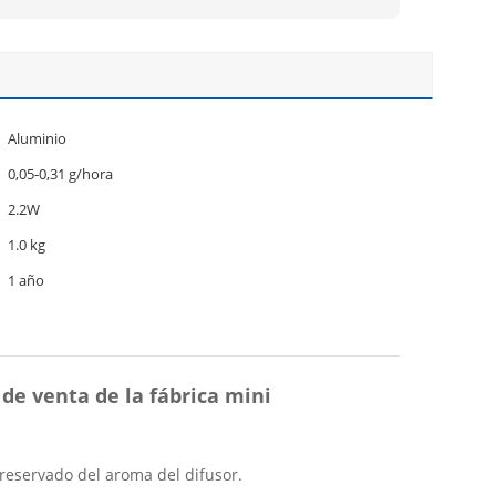
Aluminio
0,05-0,31 g/hora
2.2W
1.0 kg
1 año
 de venta de la fábrica mini
o reservado del aroma del difusor.