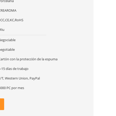
Porcelana
CREAROMA
FCC,CE,KC,RoHS
Miu
Negociable
negotiable
Cartón con la protección de la espuma
-15 días de trabajo
T/T, Western Union, PayPal
8000 PC por mes