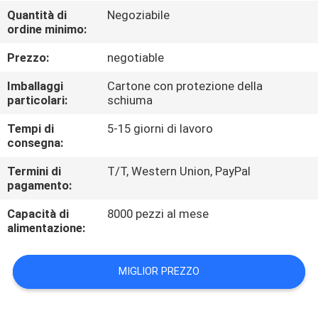
Quantità di
Negoziabile
GIRO
ordine minimo:
DELLA
Prezzo:
negotiable
FABBRICA
Imballaggi
Cartone con protezione della
particolari:
schiuma
CONTROLLO
Tempi di
5-15 giorni di lavoro
consegna:
DI
QUALITÀ
Termini di
T/T, Western Union, PayPal
pagamento:
Capacità di
8000 pezzi al mese
CONTATTICI
alimentazione:
NOTIZIE
MIGLIOR PREZZO
RICHIEDA