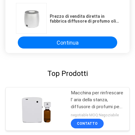
Prezzo di vendita diretta in
fabbrica diffusore di profumo olio
mini diffusore 60ml alluminio
Continua
Top Prodotti
Macchina per rinfrescare
l' aria della stanza,
diffusore di profumi per il
bagno
negotiable MOQ:Negoziabile
CONTATTO