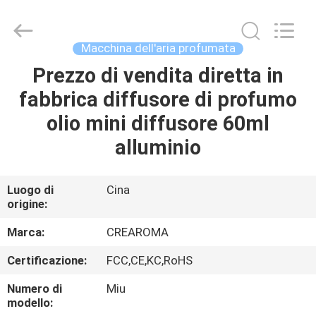
Water
Meter
Online
Market.
All
Macchina dell'aria profumata
Rights
Reserved.
Prezzo di vendita diretta in
CASA
Developed
by
ECER
fabbrica diffusore di profumo
PRODOTTI
olio mini diffusore 60ml
alluminio
VIDEO
Luogo di
Cina
origine:
MOSTRA
VR
Marca:
CREAROMA
Certificazione:
FCC,CE,KC,RoHS
CIRCA
Numero di
Miu
NOI
modello: