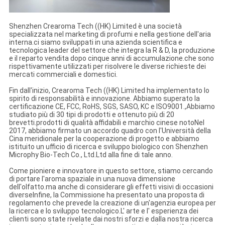
Shenzhen Crearoma Tech ((HK) Limited è una società
specializzata nel marketing di profumi e nella gestione dell'aria
interna.ci siamo sviluppati in una azienda scientifica e
tecnologica leader del settore che integra la R & D, la produzione
e il reparto vendita dopo cinque anni di accumulazione.che sono
rispettivamente utilizzati per risolvere le diverse richieste dei
mercati commerciali e domestici.
Fin dall'inizio, Crearoma Tech ((HK) Limited ha implementato lo
spirito di responsabilità e innovazione. Abbiamo superato la
certificazione CE, FCC, RoHS, SGS, SASO, KC e ISO9001.,Abbiamo
studiato più di 30 tipi di prodotti e ottenuto più di 20
brevetti.prodotti di qualità affidabili e marchio cinese notoNel
2017, abbiamo firmato un accordo quadro con l'Università della
Cina meridionale per la cooperazione di progetto e abbiamo
istituito un ufficio di ricerca e sviluppo biologico con Shenzhen
Microphy Bio-Tech Co., Ltd.Ltd alla fine di tale anno.
Come pioniere e innovatore in questo settore, stiamo cercando
di portare l'aroma spaziale in una nuova dimensione
dell'olfatto.ma anche di considerare gli effetti visivi di occasioni
diverseInfine, la Commissione ha presentato una proposta di
regolamento che prevede la creazione di un'agenzia europea per
la ricerca e lo sviluppo tecnologico.L' arte e l' esperienza dei
clienti sono state rivelate dai nostri sforzi e dalla nostra ricerca