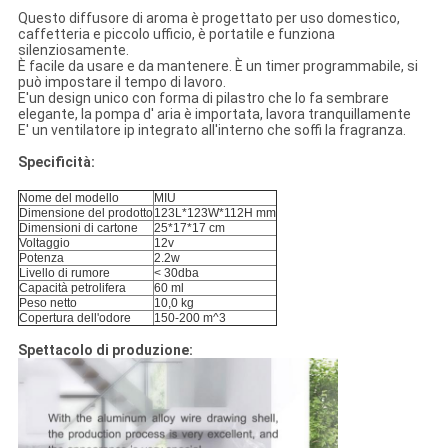
Questo diffusore di aroma è progettato per uso domestico,
caffetteria e piccolo ufficio, è portatile e funziona
silenziosamente.
È facile da usare e da mantenere. È un timer programmabile, si
può impostare il tempo di lavoro.
E'un design unico con forma di pilastro che lo fa sembrare
elegante, la pompa d' aria è importata, lavora tranquillamente
E' un ventilatore ip integrato all'interno che soffi la fragranza.
Specificità:
Nome del modello
MIU
Dimensione del prodotto
123L*123W*112H mm
Dimensioni di cartone
25*17*17 cm
Voltaggio
12v
Potenza
2.2w
Livello di rumore
< 30dba
Capacità petrolifera
60 ml
Peso netto
10,0 kg
Copertura dell'odore
150-200 m^3
Spettacolo di produzione: