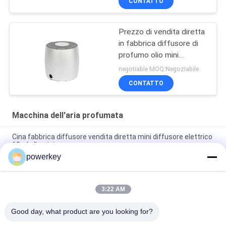
CONTATTO
Prezzo di vendita diretta
in fabbrica diffusore di
profumo olio mini
diffusore 60ml alluminio
negotiable MOQ:Negoziabile
CONTATTO
Macchina dell'aria profumata
Cina fabbrica diffusore vendita diretta mini diffusore elettrico
60ml alluminio
powerkey
Fabbrica prezzo di vendita diretta olio essenziale di aroma
mini diffusore 60ml alluminio
3:22 AM
100 ml di diffusore di olio essenziale di alta qualità
Aromaterapia Diffusore d'aria 1.57W
Good day, what product are you looking for?