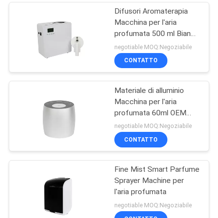
Difusori Aromaterapia
Macchina per l'aria
profumata 500 ml Bianco
800-1200m3 Copertura
negotiable MOQ:Negoziabile
profumata
CONTATTO
Materiale di alluminio
Macchina per l'aria
profumata 60ml OEM
Mini Diffusore Bianco
negotiable MOQ:Negoziabile
senza Acqua
CONTATTO
Fine Mist Smart Parfume
Sprayer Machine per
l'aria profumata
negotiable MOQ:Negoziabile