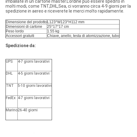
imballate in un cartone master.L'ordine può essere spedito in
molti modi, come TNT,DHL,Sea, ci vorranno circa 4-9 giorni per la
spedizione in aereo e riceverete le merci molto rapidamente.
Dimensione del prodotto
L123*W123*H112 mm
Dimensioni di cartone
25*17*17 cm
Peso lordo
1.55 kg
Accessori gratuiti
Chiave, anello, testa di atomizzazione, tubo
Spedizione da:
UPS
4-7 giorni lavorativi
DHL
4-5 giorni lavorativi
TNT
5-10 giorni lavorativi
FedEx
4-7 giorni lavorativi
Marino
26-40 giorni