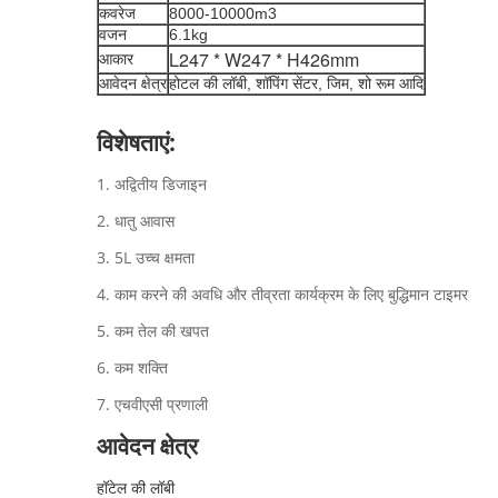
कवरेज
8000-10000m3
वजन
6.1kg
L247 * W247 * H426mm
आकार
आवेदन क्षेत्र
होटल की लॉबी, शॉपिंग सेंटर, जिम, शो रूम आदि
विशेषताएं:
1. अद्वितीय डिजाइन
2. धातु आवास
3. 5L उच्च क्षमता
4. काम करने की अवधि और तीव्रता कार्यक्रम के लिए बुद्धिमान टाइमर
5. कम तेल की खपत
6. कम शक्ति
7. एचवीएसी प्रणाली
आवेदन क्षेत्र
हॉटेल की लॉबी