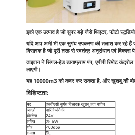
इको एक उत्पाद है जो सुपर बड़े जैसे थिएटर, फोटो स्टूडियो
यदि आप अभी भी एक सुगंध उपकरण की तलाश कर रहे हैं जो
विसारक है जो पूरी तरह से स्वतंत्र अनुसंधान एवं विकास पेट
ताइवान ने सिंगल-हेड डायाफ्राम पंप, एपीपी रिमोट कंट्र
लाएगी।
यह 10000m3 को कवर कर सकता है, और खुशबू की बोतल
विशिष्टता:
मद
एचवीएसी सुगंध विसारक खुशबू हवा मशीन
आदर्श
पारिस्थितिकी
वोल्टेज
24V
शक्ति
28.5W
शोर
<60dba
क्षमता
5L