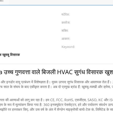
्षा
मटेरेल:
कवरेज:
शक्ति:
आकार:
Keyeord:
िक खुशबू विसारक
च्च गुणवत्ता वाले बिजली HVAC सुगंध विसारक खुश
इनडोर वायु प्रबंधन में विशेषज्ञता है। मुख्य उत्पाद सुगंध विसारक और आवश्यक तेल हैं। 
ंच साल के संचय के बाद एकीकृत करता है। अब दो प्रमुख ब्रांड हैं: खुशबू-मक्खी और क्रेमा, ज
वीनता की आत्माओं को लागू कर रहा है। हम CE, FCC, RoHS, एसजीएस, SASO, KC और ISO
के रूप में मूल्यांकन किया गया है: 360 इनक्यूबेटर पेससेट्टर, हरे और पर्यावरण संवर्धन उत्पादो
झौते पर हस्ताक्षर किए, और उस वर्ष के अंत में शेन्ज़ेन माइक्रोफी बायो-टेक कं, लिमिटेड क